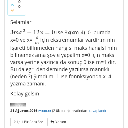
0
0
Selamlar
2
3
−
12
=
0
ise 3x(xm-4)=0 burada
3
m
x
2
−
12
x
=
0
m
x
x
4
x=0 ve x=
için ekstremumlar vardir.m nin
4
m
m
işareti bilinmeden hangisi maks hangisi min
bilinemez ama şoyle yapalim x=0 için maks
varsa yerine yazinca da sonuç 0 ise m=1 dir.
Bu da egri denkleminde yazilirsa mantikli
(neden ?) Şimdi m=1 ise fonnksiyonda x=4
yazma zamani.
Kolay gelsin
21 Ağustos 2016
matbaz
(
2.8k
puan)
tarafından
cevaplandı
Ilgili Bir Soru Sor
Yorum