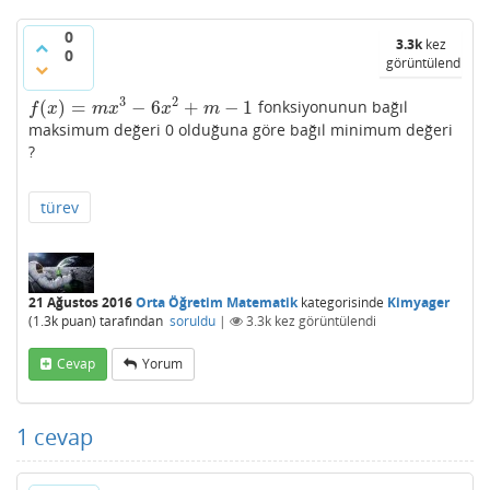
0
3.3k
kez
0
görüntülendi
3
2
(
)
=
−
6
+
−
1
fonksiyonunun bağıl
f
(
x
)
=
m
x
3
−
6
x
2
+
m
−
1
f
x
m
x
x
m
maksimum değeri 0 olduğuna göre bağıl minimum değeri
?
türev
21 Ağustos 2016
Orta Öğretim Matematik
kategorisinde
Kimyager
(
1.3k
puan)
tarafından
soruldu
|
3.3k
kez görüntülendi
Cevap
Yorum
1
cevap