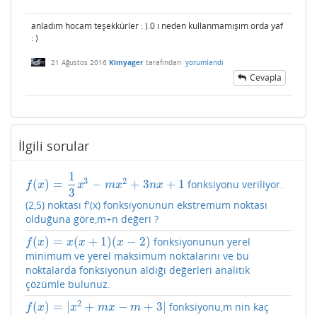
anladım hocam teşekkürler : ).0 ı neden kullanmamışım orda yaf
: )
21 Ağustos 2016
Kimyager
tarafından
yorumlandı
Cevapla
İlgili sorular
1
3
2
(
)
=
−
+
3
+
1
fonksiyonu veriliyor.
f
(
x
)
=
1
3
x
3
−
m
x
2
+
3
n
x
+
1
f
x
x
m
x
n
x
3
(2,5) noktası f'(x) fonksiyonunun ekstremum noktası
olduğuna göre,m+n değeri ?
(
)
=
(
+
1
)
(
−
2
)
fonksiyonunun yerel
f
(
x
)
=
x
(
x
+
1
)
(
x
−
2
)
f
x
x
x
x
minimum ve yerel maksimum noktalarını ve bu
noktalarda fonksiyonun aldığı değerleri analitik
çözümle bulunuz.
2
(
)
=
|
+
−
+
3
|
fonksiyonu,m nin kaç
f
(
x
)
=
|
x
2
+
m
x
−
m
+
3
|
f
x
x
m
x
m