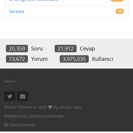
Serbest
1k
20,359
Soru
21,912
Cevap
73,672
Yorum
3,975,035
Kullanıcı
İletişim
Donut Theme
with
by
Amiya Sahu
Powered by
Question2Answer
Donut theme