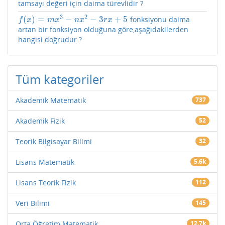
tamsayı değeri için daima türevlidir ?
3
2
(
)
=
−
−
3
+
5
fonksiyonu daima
f
(
x
)
=
m
x
3
−
n
x
2
−
3
r
x
+
5
f
x
m
x
n
x
r
x
artan bir fonksiyon olduğuna göre,aşağıdakilerden
hangisi doğrudur ?
Tüm kategoriler
Akademik Matematik
737
Akademik Fizik
52
Teorik Bilgisayar Bilimi
32
Lisans Matematik
5.6k
Lisans Teorik Fizik
112
Veri Bilimi
145
Orta Öğretim Matematik
12.7k