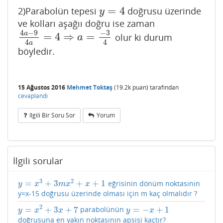
=
4
2)Parabolün tepesi
doğrusu üzerinde
y
=
4
y
ve kolları aşağıı doğru ise zaman
4
−
9
−
3
a
=
4
⇒
=
olur ki durum
4
a
−
9
4
a
=
4
⇒
a
=
−
3
4
a
4
4
a
böyledir.
15 Ağustos 2016
Mehmet Toktaş
(
19.2k
puan)
tarafından
cevaplandı
Ilgili Bir Soru Sor
Yorum
İlgili sorular
3
2
=
+
3
+
+
1
eğrisinin dönüm noktasının
y
=
x
3
+
3
m
x
2
+
x
+
1
y
x
m
x
x
y=x-15 doğrusu üzerinde olması için m kaç olmalıdır ?
2
=
+
3
+
7
=
−
+
1
parabolünün
y
=
x
2
+
3
x
+
7
y
=
−
x
+
1
y
x
x
y
x
doğrusuna en yakın noktasının apsisi kaçtır?