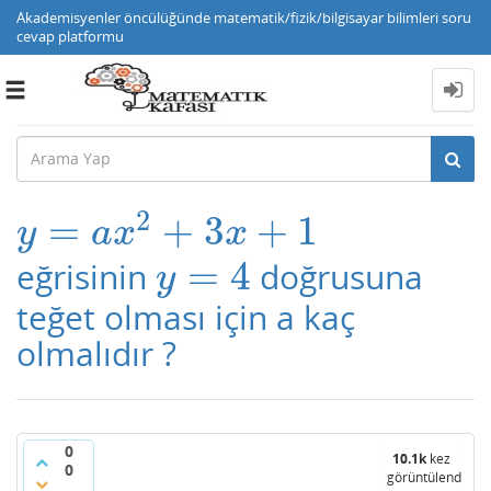
Akademisyenler öncülüğünde matematik/fizik/bilgisayar bilimleri soru
cevap platformu
Toggle
navigation
2
=
+
3
+
1
y
=
a
x
2
+
3
x
+
1
y
a
x
x
=
4
eğrisinin
doğrusuna
y
=
4
y
teğet olması için a kaç
olmalıdır ?
0
10.1k
kez
0
görüntülendi