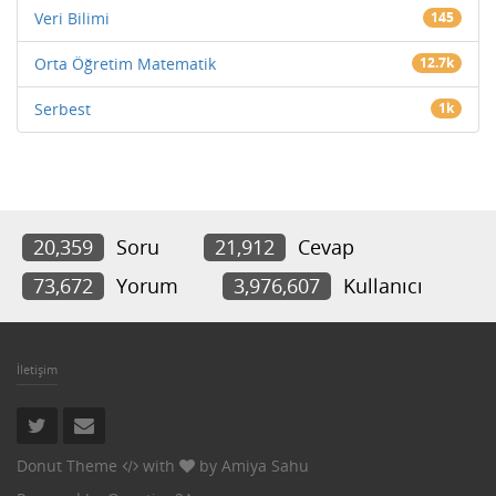
Veri Bilimi
145
Orta Öğretim Matematik
12.7k
Serbest
1k
20,359
Soru
21,912
Cevap
73,672
Yorum
3,976,607
Kullanıcı
İletişim
Donut Theme
with
by
Amiya Sahu