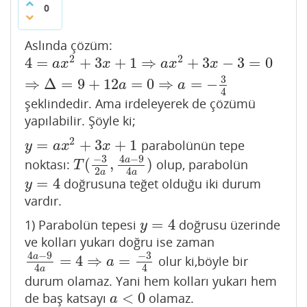
0
Aslında çözüm:
2
2
4
=
+
3
+
1
⇒
+
3
−
3
=
0
4
=
a
x
2
+
3
x
+
1
⇒
a
x
2
+
3
x
−
3
=
0
⇒
Δ
=
9
+
12
a
=
0
⇒
a
=
−
3
4
a
x
x
a
x
x
3
⇒
Δ
=
9
+
12
=
0
⇒
=
−
a
a
4
şeklindedir. Ama irdeleyerek de çözümü
yapılabilir. Şöyle ki;
2
=
+
3
+
1
parabolünün tepe
y
=
a
x
2
+
3
x
+
1
y
a
x
x
−
3
4
−
9
a
(
,
)
noktası:
olup, parabolün
T
(
−
3
2
a
,
4
a
−
9
4
a
)
T
2
4
a
a
=
4
doğrusuna teğet olduğu iki durum
y
=
4
y
vardır.
=
4
1) Parabolün tepesi
doğrusu üzerinde
y
=
4
y
ve kolları yukarı doğru ise zaman
4
−
9
−
3
a
=
4
⇒
=
olur ki,böyle bir
4
a
−
9
4
a
=
4
⇒
a
=
−
3
4
a
4
4
a
durum olamaz. Yani hem kolları yukarı hem
<
0
de baş katsayı
olamaz.
a
<
0
a