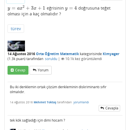
2
=
+
3
+
1
=
4
eğrisinin
doğrusuna teğet
y
=
a
x
2
+
3
x
+
1
y
=
4
y
a
x
x
y
olması için a kaç olmalıdır ?
türev
14 Ağustos 2016
Orta Öğretim Matematik
kategorisinde
Kimyager
(
1.3k
puan)
tarafından
soruldu
|
10.1k
kez görüntülendi
Cevap
Yorum
Bu iki denklemin ortak çözüm denkleminin diskriminantı sıfır
olmalıdır.
14 Ağustos 2016
Mehmet Toktaş
tarafından
yorumlandı
Cevapla
tek kök sağladığı için dimi hocam ?