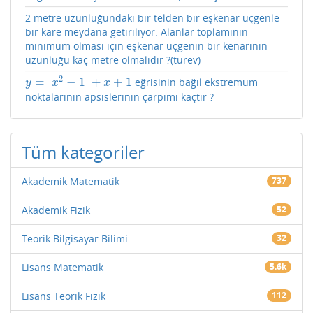
2 metre uzunluğundaki bir telden bir eşkenar üçgenle
bir kare meydana getiriliyor. Alanlar toplamının
minimum olması için eşkenar üçgenin bir kenarının
uzunluğu kaç metre olmalıdır ?(turev)
2
=
|
−
1
|
+
+
1
eğrisinin bağıl ekstremum
y
=
|
x
2
−
1
|
+
x
+
1
y
x
x
noktalarının apsislerinin çarpımı kaçtır ?
Tüm kategoriler
Akademik Matematik
737
Akademik Fizik
52
Teorik Bilgisayar Bilimi
32
Lisans Matematik
5.6k
Lisans Teorik Fizik
112