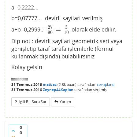
a=0,2222...
b=0,07777... devirli sayilari verilmiş
27
3
=
a+b=0,2999..=
olarak elde edilir.
27
90
=
3
10
90
10
Dip not : devirli sayilari geometrik seri veya
genişletip taraf tarafa işlemlerle (formul
kullanmak dişinda) bulabilirsiniz
Kolay gelsin
31 Temmuz 2016
matbaz
(
2.8k
puan)
tarafından
cevaplandı
31 Temmuz 2016
Zeynep44Kaplan
tarafından
seçilmiş
Ilgili Bir Soru Sor
Yorum
0
0