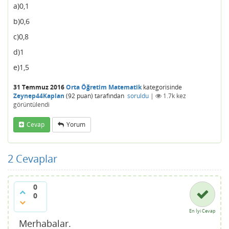
a)0,1
b)0,6
c)0,8
d)1
e)1,5
31 Temmuz 2016
Orta Öğretim Matematik
kategorisinde
Zeynep44Kaplan
(
92
puan)
tarafından
soruldu
|
1.7k
kez
görüntülendi
Cevap
Yorum
2
Cevaplar
0
0
En İyi Cevap
Merhabalar.