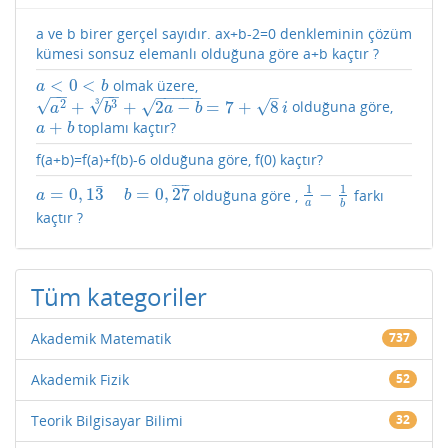
a ve b birer gerçel sayıdır. ax+b-2=0 denkleminin çözüm
kümesi sonsuz elemanlı olduğuna göre a+b kaçtır ?
<
0
<
olmak üzere,
a
<
0
<
b
a
b
−
−
−
−
–
−
−
−
−
−
√
√
3
√
√
2
3
+
+
2
−
=
7
+
8
olduğuna göre,
a
2
+
b
3
3
+
2
a
−
b
=
7
+
8
i
a
b
a
b
i
+
toplamı kaçtır?
a
+
b
a
b
f(a+b)=f(a)+f(b)-6 olduğuna göre, f(0) kaçtır?
¯
¯
¯
¯
¯
¯
1
1
=
0
,
1
3
=
0
,
27
−
olduğuna göre ,
farkı
a
=
0
,
1
3
¯
b
=
0
,
27
¯
1
a
−
1
b
a
b
a
b
kaçtır ?
Tüm kategoriler
Akademik Matematik
737
Akademik Fizik
52
Teorik Bilgisayar Bilimi
32