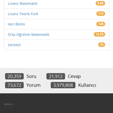
Lisans Matematik
5.6k
Lisans Teorik Fizik
112
Veri Bilimi
145
Orta Öğretim Matematik
12.7k
Serbest
1k
20,359
Soru
21,912
Cevap
73,672
Yorum
3,979,808
Kullanıcı
İletişim