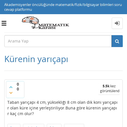
Akademisyenler öncülüğünde matematik/fizik/bilgisayar bilimleri soru
cevap platformu
Toggle
navigation
Kürenin yarıçapı
0
5.5k
kez
0
görüntülendi
Taban yarıçapı 4 cm, yüksekliği 8 cm olan dik koni yarıçapı
r olan küre içine yerleştiriliyor.Buna göre kürenin yarıçapı
r kaç cm olur?