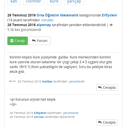
katı
cisimler
küre
yarıçap
26 Temmuz 2016
Orta Öğretim Matematik
kategorisinde
Elifydem
(
16
puan)
tarafından
soruldu
26 Temmuz 2016
alpercay
tarafından
yeniden etikenlendirildi
|
5.5k
kez görüntülendi
Cevap
Yorum
Koninin köşesi küre yüzeyinde galiba. Kure merkezinden koninin
kure uzerine oturan tabanina bir çizgi çekip 3 4 5 üçgeni olur gibi
sanki. (R=5 ?) (Koni yuksekligini de sagliyor). Soru bu şekliyle biraz
eksik gibi.
26 Temmuz 2016
matbaz
tarafından
yorumlandı
Cevapla
<p>Sorunun orjinal hali böyle
</p>
26 Temmuz 2016
Elifydem
tarafından
yorumlandı
26 Temmuz 2016
Sercan
tarafından
düzenlendi
Cevapla