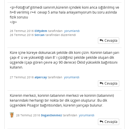
<p>Fotoğraf gitmedi sanırım,kürenin içindeki koni anca sığdırılmış ve
h=8 verilmiş r=4 cevap 5 ama hala anlayamıyorum bu soru aslında
fizik sorusu
</p>
26 Temmuz 2016
Elifydem
tarafından
yorumlandı
26 Temmuz 2016
Sercan
tarafından
düzenlendi
Cevapla
Küre içine küreye dokunacak şekilde dik koni çizin. Koninin taban yarı
çapı 4' ü ve yüksekliği olan 8' i çizdiğiniz şekilde şekilde oluşan dik
üçgende (çapı gören çevre açı 90 derece) Öklid yükseklik bağıntısını
kullanın.
27 Temmuz 2016
alpercay
tarafından
yorumlandı
Cevapla
Kürenin merkezi, koninin tabanının merkezi ve koninin (tabanının)
kenarındaki herhangi bir nokta bir dik üçgen oluşturur. Bu dik
üçgendeki Pisagor bağıntısından, kürenin yarıçapı bulunur.
28 Temmuz 2016
DoganDonmez
tarafından
yorumlandı
Cevapla