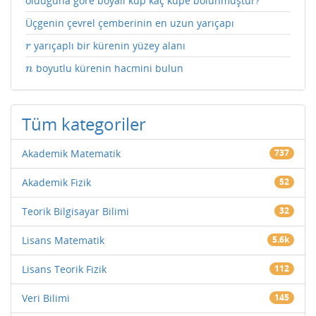
olduğuna göre boyalı küp kaç küpe bölünmüştür?
Üçgenin çevrel çemberinin en uzun yarıçapı
yarıçaplı bir kürenin yüzey alanı
r
r
boyutlu kürenin hacmini bulun
n
n
Tüm kategoriler
Akademik Matematik
737
Akademik Fizik
52
Teorik Bilgisayar Bilimi
32
Lisans Matematik
5.6k
Lisans Teorik Fizik
112
Veri Bilimi
145