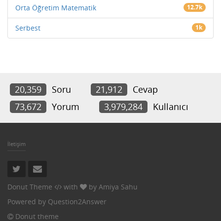
Orta Öğretim Matematik
12.7k
Serbest
1k
20,359
Soru
21,912
Cevap
73,672
Yorum
3,979,284
Kullanıcı
İletişim
Donut Theme
with
by
Amiya Sahu
Powered by
Question2Answer
Donut theme