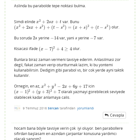
Aslinda bu parabolde tepe noktasi bulma.
2
Simdi elinde
+
2
+
var. Bunu
x
2
+
2
s
x
+
t
x
s
x
t
2
2
2
2
2
(
+
2
+
)
+
(
−
)
=
(
+
)
+
(
−
)
olur.
(
x
2
+
2
s
x
+
s
2
)
+
(
t
−
s
2
)
=
(
x
+
s
)
2
+
(
t
−
s
2
)
x
s
x
s
t
s
x
s
t
s
Bu soruda
2
yerine
−
14
var, yani
yerine
−
7
var.
2
s
−
14
s
−
7
s
s
2
Kisacasi ifade
(
−
7
)
+
4
≥
4
olur.
(
x
−
7
)
2
+
4
≥
4
x
Bunlara biraz zaman vermeni tavsiye ederim. Anlasilmasi zor
degil, fakat zaman verip oturtturmak lazim, ki bu yontemi
kullanabilirsin. Dedigim gibi parabol vs, bir cok yerde ayni taktik
kullanilir.
2
2
Ornegin, en az,
+
−
2
+
6
+
17
icin
x
2
+
y
2
−
2
x
+
6
y
+
17
x
y
x
y
2
2
(
−
1
)
+
(
+
3
)
+
7
olarak yazmayi gorebilecek seviyede
(
x
−
1
)
2
+
(
y
+
3
)
2
+
7
x
y
olabilecek kadar anlamaya calis.
9 Temmuz 2016
Sercan
tarafından
yorumlandı
Cevapla
hocam bana böyle tavsiye verin çok iyi oluyor. ben parabollere
sıfırdan başlasam en azından çarpanlar konusuna yardımcı
olacak sanırım?