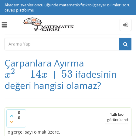
Akademisyenler öncülüğünde matematik/fizik/bilgisayar bilimleri soru
cevap platformu
Toggle
navigation
Çarpanlara Ayırma
2
−
14
+
53
ifadesinin
x
2
−
14
x
+
53
x
x
değeri hangisi olamaz?
0
1.4k
kez
0
görüntülendi
x gerçel sayı olmak üzere,