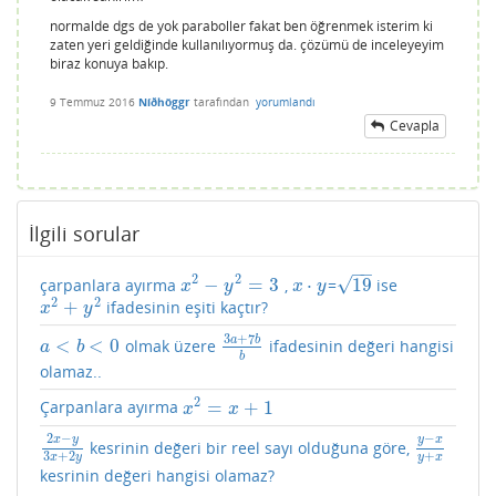
normalde dgs de yok paraboller fakat ben öğrenmek isterim ki
zaten yeri geldiğinde kullanılıyormuş da. çözümü de inceleyeyim
biraz konuya bakıp.
9 Temmuz 2016
Níðhöggr
tarafından
yorumlandı
Cevapla
İlgili sorular
−
−
2
2
√
−
=
3
⋅
19
çarpanlara ayırma
,
=
ise
x
2
−
y
2
=
3
x
⋅
y
19
x
y
x
y
2
2
+
ifadesinin eşiti kaçtır?
x
2
+
y
2
x
y
3
+
7
a
b
<
<
0
olmak üzere
ifadesinin değeri hangisi
a
<
b
<
0
3
a
+
7
b
b
a
b
b
olamaz..
2
=
+
1
Çarpanlara ayırma
x
2
=
x
+
1
x
x
2
−
−
x
y
y
x
kesrinin değeri bir reel sayı olduğuna göre,
2
x
−
y
3
x
+
2
y
y
−
x
y
+
x
+
3
+
2
y
x
x
y
kesrinin değeri hangisi olamaz?