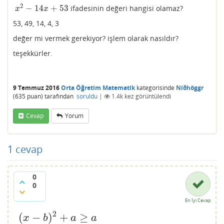
2
−
14
+
53
ifadesinin değeri hangisi olamaz?
x
2
−
14
x
+
53
x
x
53, 49, 14, 4, 3
değer mi vermek gerekiyor? işlem olarak nasıldır?
teşekkürler.
9 Temmuz 2016
Orta Öğretim Matematik
kategorisinde
Níðhöggr
(
635
puan)
tarafından
soruldu
|
1.4k
kez görüntülendi
Cevap
Yorum
1
cevap
0
0
En İyi Cevap
2
(
−
)
+
≥
(
x
−
b
)
2
+
a
≥
a
x
b
a
a