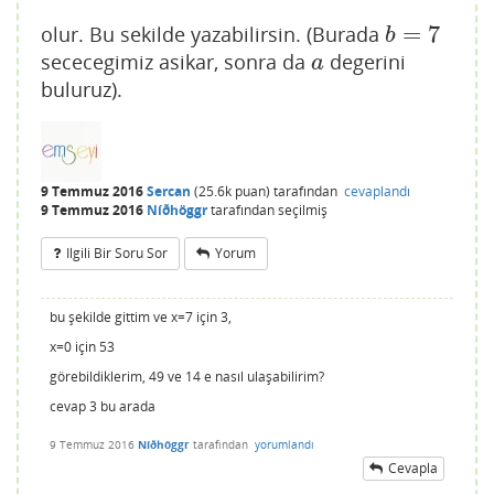
=
7
olur. Bu sekilde yazabilirsin. (Burada
b
=
7
b
sececegimiz asikar, sonra da
degerini
a
a
buluruz).
9 Temmuz 2016
Sercan
(
25.6k
puan)
tarafından
cevaplandı
9 Temmuz 2016
Níðhöggr
tarafından
seçilmiş
Ilgili Bir Soru Sor
Yorum
bu şekilde gittim ve x=7 için 3,
x=0 için 53
görebildiklerim, 49 ve 14 e nasıl ulaşabilirim?
cevap 3 bu arada
9 Temmuz 2016
Níðhöggr
tarafından
yorumlandı
Cevapla