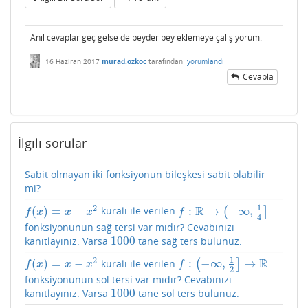
Anıl cevaplar geç gelse de peyder pey eklemeye çalışıyorum.
16 Haziran 2017
murad.ozkoc
tarafından
yorumlandı
Cevapla
İlgili sorular
Sabit olmayan iki fonksiyonun bileşkesi sabit olabilir
mi?
1
2
R
(
)
=
−
:
→
−
∞
,
kuralı ile verilen
(
]
f
(
x
)
=
x
−
x
2
f
:
R
→
(
−
∞
,
1
4
]
f
x
x
x
f
4
fonksiyonunun sağ tersi var mıdır? Cevabınızı
1000
kanıtlayınız. Varsa
tane sağ ters bulunuz.
1000
1
2
R
(
)
=
−
:
−
∞
,
→
kuralı ile verilen
(
]
f
(
x
)
=
x
−
x
2
f
:
(
−
∞
,
1
2
]
→
R
f
x
x
x
f
2
fonksiyonunun sol tersi var mıdır? Cevabınızı
1000
kanıtlayınız. Varsa
tane sol ters bulunuz.
1000