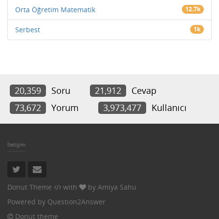
Orta Öğretim Matematik
12.7k
Serbest
1k
20,359
Soru
21,912
Cevap
73,672
Yorum
3,973,477
Kullanıcı
İletişim
Donut Theme
with
by
Amiya Sahu
Powered by
Question2Answer
Donut theme