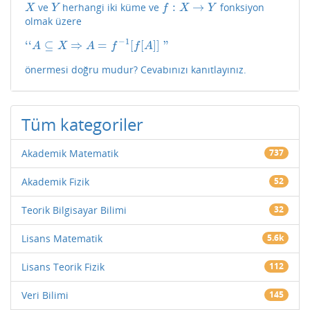
:
→
ve
herhangi iki küme ve
fonksiyon
X
Y
f
:
X
→
Y
X
Y
f
X
Y
olmak üzere
−
1
‘
‘
⊆
⇒
=
[
[
]
]
"
‘
‘
A
⊆
X
⇒
A
=
f
−
1
[
f
[
A
]
]
"
A
X
A
f
f
A
önermesi doğru mudur? Cevabınızı kanıtlayınız.
Tüm kategoriler
Akademik Matematik
737
Akademik Fizik
52
Teorik Bilgisayar Bilimi
32
Lisans Matematik
5.6k
Lisans Teorik Fizik
112
Veri Bilimi
145