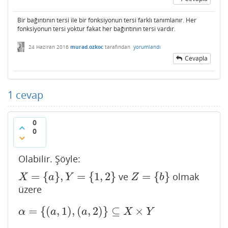
Bir bağıntının tersi ile bir fonksiyonun tersi farklı tanımlanır. Her
fonksiyonun tersi yoktur fakat her bağıntının tersi vardır.
24 Haziran 2016
murad.ozkoc
tarafından
yorumlandı
Cevapla
1
cevap
0
0
Olabilir. Şöyle:
=
{
}
,
=
{
1
,
2
}
=
{
}
ve
olmak
X
=
{
a
}
,
Y
=
{
1
,
2
}
Z
=
{
b
}
X
a
Y
Z
b
üzere
=
{
(
,
1
)
,
(
,
2
)
}
⊆
×
α
=
{
(
a
,
1
)
,
(
a
,
2
)
}
⊆
X
×
Y
α
a
a
X
Y