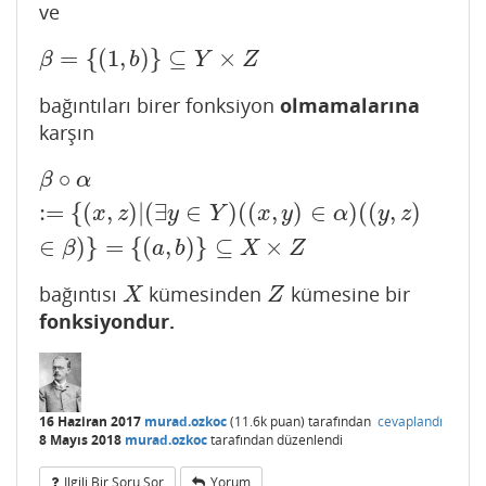
ve
=
{
(
1
,
)
}
⊆
×
β
=
{
(
1
,
b
)
}
⊆
Y
×
Z
β
b
Y
Z
bağıntıları birer fonksiyon
olmamalarına
karşın
∘
β
∘
α
:=
{
(
x
,
z
)
|
(
∃
y
∈
Y
)
(
(
x
,
y
)
∈
α
)
(
(
y
,
z
)
∈
β
)
}
=
{
(
a
,
b
)
}
⊆
X
×
Z
β
α
:
=
{
(
,
)
|
(
∃
∈
)
(
(
,
)
∈
)
(
(
,
)
x
z
y
Y
x
y
α
y
z
∈
)
}
=
{
(
,
)
}
⊆
×
β
a
b
X
Z
bağıntısı
kümesinden
kümesine bir
X
Z
X
Z
fonksiyondur.
16 Haziran 2017
murad.ozkoc
(
11.6k
puan)
tarafından
cevaplandı
8 Mayıs 2018
murad.ozkoc
tarafından
düzenlendi
Ilgili Bir Soru Sor
Yorum