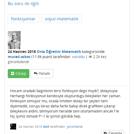
Bu soru ile ilgili
fonksiyonlar
soyut-matematik
24 Haziran 2016
Orta Öğretim Matematik
kategorisinde
murad.ozkoc
(
11.6k
puan)
tarafından
soruldu
|
2.2k
kez
görüntülendi
Cevap
Yorum
Hocam oradaki bagıntının tersi fonksıyon degıl mıydı?, dolayısıyla
herhangı fonksıyonun kendısıyle oluşturdugu bıleşkeler her zaman
fonksıyon olmuyor mu, orada lımıtten dolayı bır şeyleri tam
dıyemedık, soruyu biraz daha farklı bakıp direk grafikten çıkarıp
bıleşkesını aldım, bilmiyorum heralde tam oturtamadım ancak f le
hiç işimiz olmadı f^-1 le işimizi gördük hep.
24 Haziran 2016
Anil
tarafından
yorumlandı
Cevapla