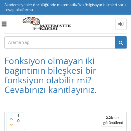
Akademisyenler öncülüğünde matematik/fizik/bilgisayar bilimleri soru
cevap platformu
Toggle
navigation
Fonksiyon olmayan iki
bağıntının bileşkesi bir
fonksiyon olabilir mi?
Cevabınızı kanıtlayınız.
1
2.2k
kez
0
görüntülendi