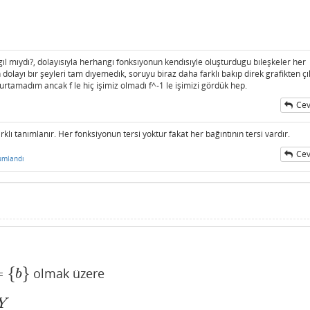
ıl mıydı?, dolayısıyla herhangı fonksıyonun kendısıyle oluşturdugu bıleşkeler her
olayı bır şeyleri tam dıyemedık, soruyu biraz daha farklı bakıp direk grafikten çı
urtamadım ancak f le hiç işimiz olmadı f^-1 le işimizi gördük hep.
Cev
farklı tanımlanır. Her fonksiyonun tersi yoktur fakat her bağıntının tersi vardır.
Cev
umlandı
=
{
}
olmak üzere
b
}
b
Y