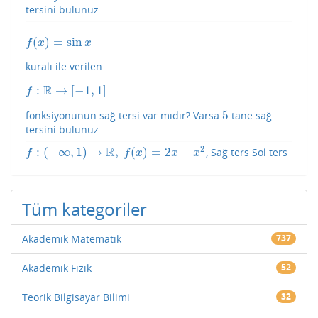
tersini bulunuz.
(
)
=
sin
f
(
x
)
=
sin
x
f
x
x
kuralı ile verilen
R
:
→
[
−
1
,
1
]
f
:
R
→
[
−
1
,
1
]
f
5
fonksiyonunun sağ tersi var mıdır? Varsa
tane sağ
5
tersini bulunuz.
2
R
:
(
−
∞
,
1
)
→
,
(
)
=
2
−
, Sağ ters Sol ters
f
:
(
−
∞
,
1
)
→
R
,
f
(
x
)
=
2
x
−
x
2
f
f
x
x
x
Tüm kategoriler
Akademik Matematik
737
Akademik Fizik
52
Teorik Bilgisayar Bilimi
32