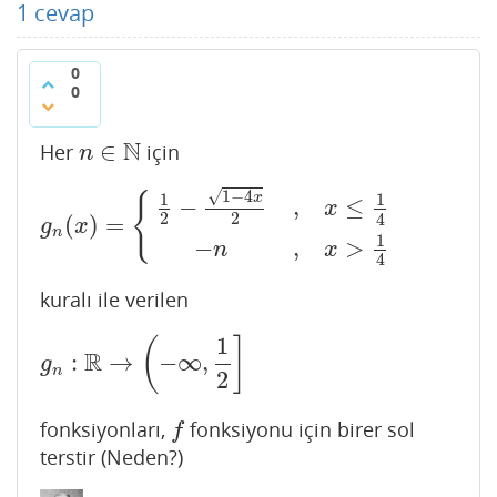
1
cevap
0
0
N
∈
Her
için
n
∈
N
n
1
−
4
√
{
x
1
1
−
,
≤
x
2
2
4
(
)
=
g
n
(
x
)
=
{
1
2
−
1
−
4
x
2
,
x
≤
1
4
−
n
,
x
>
1
4
g
x
n
1
−
,
>
n
x
4
kuralı ile verilen
1
(
]
R
:
→
−
∞
,
g
n
:
R
→
(
−
∞
,
1
2
]
g
n
2
fonksiyonları,
fonksiyonu için birer sol
f
f
terstir (Neden?)