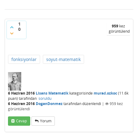
1
959
kez
0
görüntülendi
fonksiyonlar
soyut-matematik
6 Haziran 2016
Lisans Matematik
kategorisinde
murad.ozkoc
(
11.6k
puan)
tarafından
soruldu
6 Haziran 2016
DoganDonmez
tarafından
düzenlendi
|
959
kez
görüntülendi
Cevap
Yorum