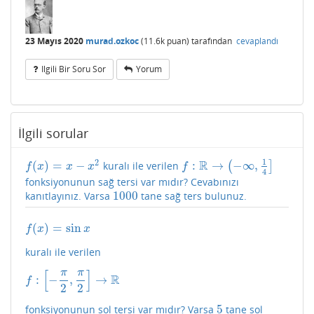
23 Mayıs 2020
murad.ozkoc
(
11.6k
puan)
tarafından
cevaplandı
Ilgili Bir Soru Sor
Yorum
İlgili sorular
1
2
R
(
)
=
−
:
→
−
∞
,
kuralı ile verilen
(
]
f
(
x
)
=
x
−
x
2
f
:
R
→
(
−
∞
,
1
4
]
f
x
x
x
f
4
fonksiyonunun sağ tersi var mıdır? Cevabınızı
1000
kanıtlayınız. Varsa
tane sağ ters bulunuz.
1000
(
)
=
sin
f
(
x
)
=
sin
x
f
x
x
kuralı ile verilen
[
]
π
π
R
:
−
,
→
f
:
[
−
π
2
,
π
2
]
→
R
f
2
2
5
fonksiyonunun sol tersi var mıdır? Varsa
tane sol
5