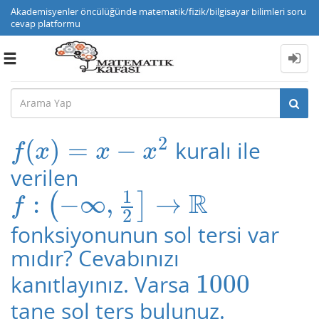
Akademisyenler öncülüğünde matematik/fizik/bilgisayar bilimleri soru
cevap platformu
Toggle
navigation
2
(
)
=
−
kuralı ile
f
(
x
)
=
x
−
x
2
f
x
x
x
verilen
1
R
:
−
∞
,
→
(
]
f
:
(
−
∞
,
1
2
]
→
R
f
2
fonksiyonunun sol tersi var
mıdır? Cevabınızı
1000
kanıtlayınız. Varsa
1000
tane sol ters bulunuz.