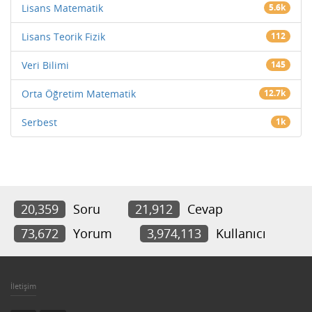
Lisans Matematik
5.6k
Lisans Teorik Fizik
112
Veri Bilimi
145
Orta Öğretim Matematik
12.7k
Serbest
1k
20,359
Soru
21,912
Cevap
73,672
Yorum
3,974,113
Kullanıcı
İletişim