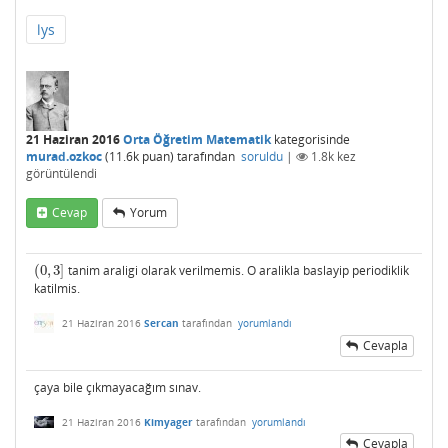
lys
21 Haziran 2016
Orta Öğretim Matematik
kategorisinde
murad.ozkoc
(
11.6k
puan)
tarafından
soruldu
|
1.8k
kez
görüntülendi
Cevap
Yorum
(
0
,
3
]
tanim araligi olarak verilmemis. O aralikla baslayip periodiklik
(
0
,
3
]
katilmis.
21 Haziran 2016
Sercan
tarafından
yorumlandı
Cevapla
çaya bile çıkmayacağım sınav.
21 Haziran 2016
Kimyager
tarafından
yorumlandı
Cevapla