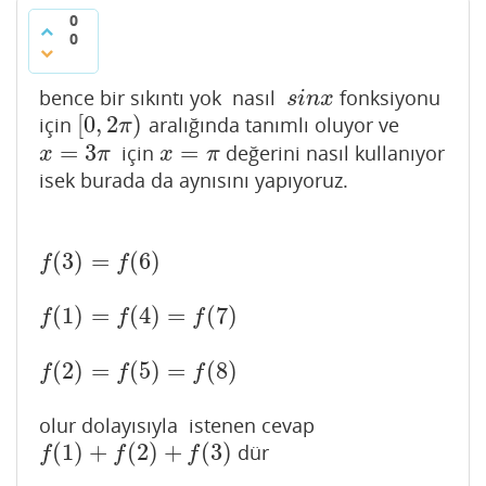
0
0
bence bir sıkıntı yok nasıl
fonksiyonu
s
i
n
x
s
i
n
x
[
0
,
2
)
için
aralığında tanımlı oluyor ve
[
0
,
2
π
)
π
=
3
=
için
değerini nasıl kullanıyor
x
=
3
π
x
=
π
x
π
x
π
isek burada da aynısını yapıyoruz.
(
3
)
=
(
6
)
f
(
3
)
=
f
(
6
)
f
f
(
1
)
=
(
4
)
=
(
7
)
f
(
1
)
=
f
(
4
)
=
f
(
7
)
f
f
f
(
2
)
=
(
5
)
=
(
8
)
f
(
2
)
=
f
(
5
)
=
f
(
8
)
f
f
f
olur dolayısıyla istenen cevap
(
1
)
+
(
2
)
+
(
3
)
dür
f
(
1
)
+
f
(
2
)
+
f
(
3
)
f
f
f