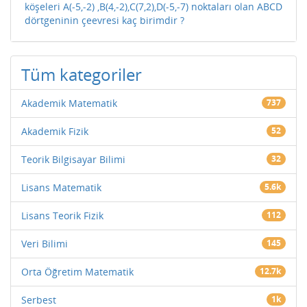
köşeleri A(-5,-2) ,B(4,-2),C(7,2),D(-5,-7) noktaları olan ABCD
dörtgeninin çeevresi kaç birimdir ?
Tüm kategoriler
Akademik Matematik
737
Akademik Fizik
52
Teorik Bilgisayar Bilimi
32
Lisans Matematik
5.6k
Lisans Teorik Fizik
112
Veri Bilimi
145
Orta Öğretim Matematik
12.7k
Serbest
1k