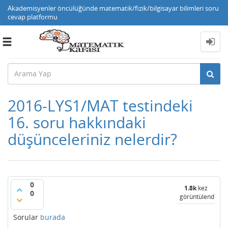
Akademisyenler öncülüğünde matematik/fizik/bilgisayar bilimleri soru
cevap platformu
Toggle
navigation
2016-LYS1/MAT testindeki
16. soru hakkındaki
düşünceleriniz nelerdir?
0
1.8k
kez
0
görüntülendi
Sorular
burada