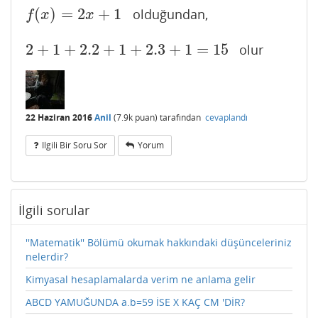
(
)
=
2
+
1
olduğundan,
f
(
x
)
=
2
x
+
1
f
x
x
2
+
1
+
2.2
+
1
+
2.3
+
1
=
15
olur
2
+
1
+
2.2
+
1
+
2.3
+
1
=
15
22 Haziran 2016
Anil
(
7.9k
puan)
tarafından
cevaplandı
Ilgili Bir Soru Sor
Yorum
İlgili sorular
''Matematik'' Bölümü okumak hakkındaki düşünceleriniz
nelerdir?
Kimyasal hesaplamalarda verim ne anlama gelir
ABCD YAMUĞUNDA a.b=59 İSE X KAÇ CM 'DİR?