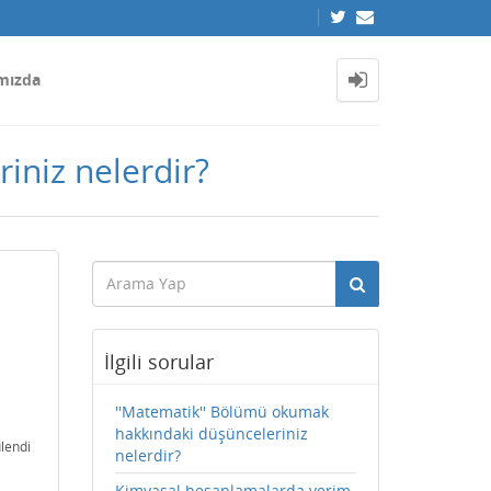
mızda
iniz nelerdir?
İlgili sorular
''Matematik'' Bölümü okumak
hakkındaki düşünceleriniz
lendi
nelerdir?
Kimyasal hesaplamalarda verim