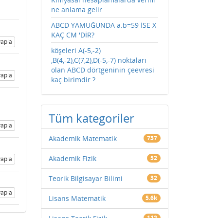
ne anlama gelir
ABCD YAMUĞUNDA a.b=59 İSE X
KAÇ CM 'DİR?
apla
köşeleri A(-5,-2)
,B(4,-2),C(7,2),D(-5,-7) noktaları
olan ABCD dörtgeninin çeevresi
apla
kaç birimdir ?
Tüm kategoriler
apla
Akademik Matematik
737
Akademik Fizik
52
apla
Teorik Bilgisayar Bilimi
32
apla
Lisans Matematik
5.6k
112