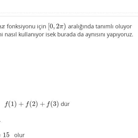
[
0
,
2
)
fonksiyonu için
aralığında tanımlı oluyor
x
[
0
,
2
π
)
n
x
π
i nasıl kullanıyor isek burada da aynısını yapıyoruz.
(
1
)
+
(
2
)
+
(
3
)
ap
dür
f
(
1
)
+
f
(
2
)
+
f
(
3
)
f
f
f
,
=
15
olur