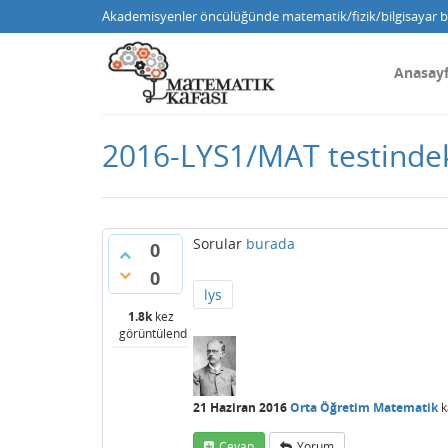
Akademisyenler öncülüğünde matematik/fizik/bilgisayar bi
Anasay
2016-LYS1/MAT testindeki
Sorular
burada
0
0
lys
1.8k
kez
görüntülendi
21 Haziran 2016
Orta Öğretim Matematik
k
Cevap
Yorum