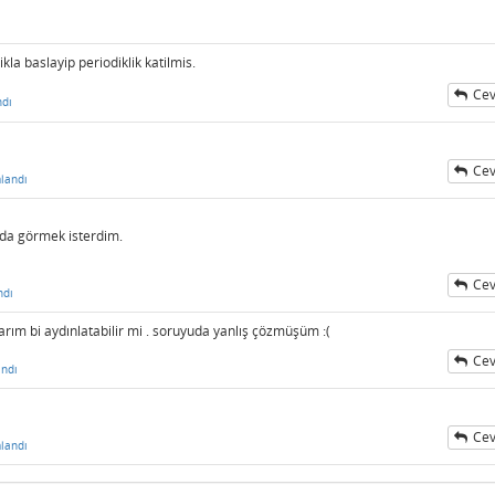
kla baslayip periodiklik katilmis.
Cev
ndı
Cev
landı
ı da görmek isterdim.
Cev
ndı
arım bi aydınlatabilir mi . soruyuda yanlış çözmüşüm :(
Cev
ndı
Cev
landı