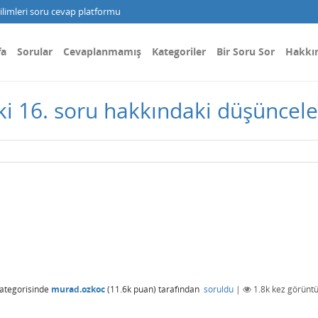
limleri soru cevap platformu
fa
Sorular
Cevaplanmamış
Kategoriler
Bir Soru Sor
Hakkı
 16. soru hakkındaki düşünceler
ategorisinde
murad.ozkoc
(
11.6k
puan)
tarafından
soruldu
|
1.8k
kez görüntü