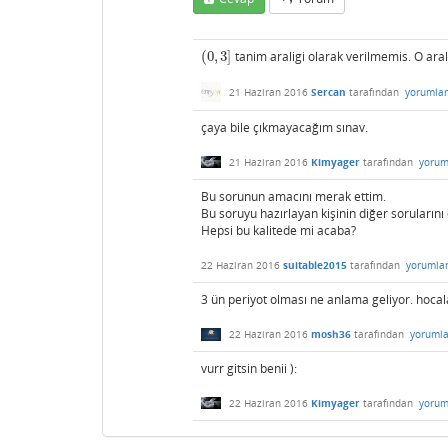
(
0
,
3
]
tanim araligi olarak verilmemis. O arali
(
0
,
3
]
21 Haziran 2016
Sercan
tarafından
yorumla
çaya bile çıkmayacağım sınav.
21 Haziran 2016
Kimyager
tarafından
yorum
Bu sorunun amacını merak ettim.
Bu soruyu hazırlayan kişinin diğer soruların
Hepsi bu kalitede mi acaba?
22 Haziran 2016
suitable2015
tarafından
yorumla
3 ün periyot olması ne anlama geliyor. hocal
22 Haziran 2016
mosh36
tarafından
yorumla
vurr gitsin benii ):
22 Haziran 2016
Kimyager
tarafından
yorum