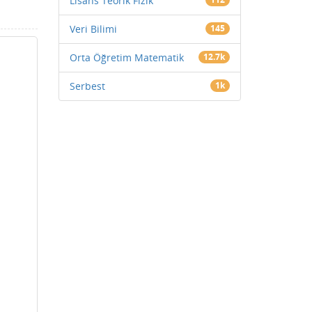
Lisans Teorik Fizik
Veri Bilimi
145
Orta Öğretim Matematik
12.7k
Serbest
1k