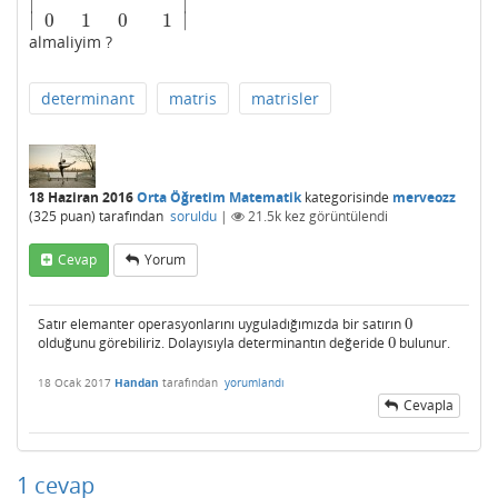
∣
∣
∣
∣
0
1
0
1
almaliyim ?
determinant
matris
matrisler
18 Haziran 2016
Orta Öğretim Matematik
kategorisinde
merveozz
(
325
puan)
tarafından
soruldu
|
21.5k
kez görüntülendi
Cevap
Yorum
Satır elemanter operasyonlarını uyguladığımızda bir satırın
0
0
olduğunu görebiliriz. Dolayısıyla determinantın değeride
0
bulunur.
0
18 Ocak 2017
Handan
tarafından
yorumlandı
Cevapla
1
cevap