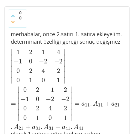
0
0
merhabalar, önce 2.satırı 1. satıra ekleyelim.
determinant özelliği gereği sonuç değişmez
∣
∣
1
2
1
4
∣
∣
−
1
0
−
2
−
2
∣
∣
|
1
2
1
4
−
1
0
−
2
−
2
0
2
4
2
0
1
0
1
|
=
|
0
2
−
1
2
−
1
0
−
2
−
2
0
2
4
2
0
1
∣
∣
0
2
4
2
∣
∣
∣
∣
0
1
0
1
∣
∣
0
2
−
1
2
∣
∣
−
1
0
−
2
−
2
∣
∣
=
=
.
+
a
A
a
11
11
21
∣
∣
0
2
4
2
∣
∣
∣
∣
0
1
0
1
.
+
.
+
.
A
a
A
a
A
21
31
31
41
41
olarak 1.sutuna göre laplace açılımı