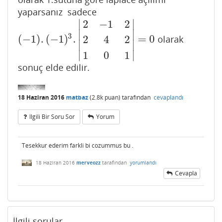
yaparsanız sadece
∣
∣
2
−
1
2
∣
∣
3
(
−
1
)
.
(
−
1
)
.
=
0
olarak
2
4
2
(
−
1
)
.
(
−
1
)
3
.
|
2
−
1
2
2
4
2
1
0
1
|
=
0
∣
∣
∣
∣
1
0
1
sonuç elde edilir.
18 Haziran 2016
matbaz
(
2.8k
puan)
tarafından
cevaplandı
Ilgili Bir Soru Sor
Yorum
Tesekkur ederim farkli bi cozummus bu .
18 Haziran 2016
merveozz
tarafından
yorumlandı
Cevapla
İlgili sorular