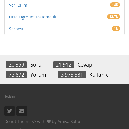
Veri Bilimi
145
Orta Öğretim Matematik
12.7k
Serbest
1k
20,359
Soru
21,912
Cevap
73,672
Yorum
3,975,581
Kullanıcı
İletişim
Donut Theme
with
by
Amiya Sahu