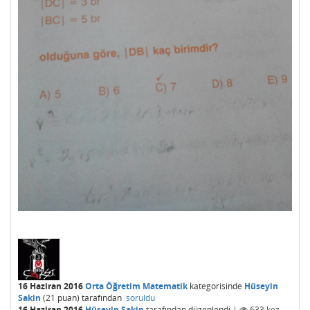
16 Haziran 2016
Orta Öğretim Matematik
kategorisinde
Hüseyin
Sakin
(
21
puan)
tarafından
soruldu
16 Haziran 2016
Hüseyin Sakin
tarafından
düzenlendi
|
633
kez