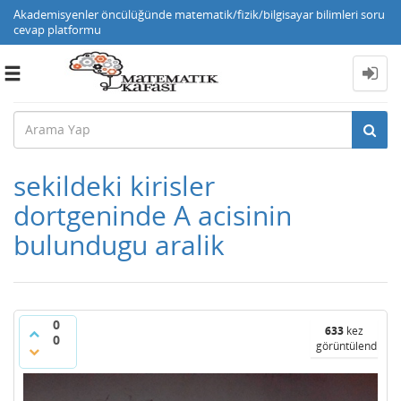
Akademisyenler öncülüğünde matematik/fizik/bilgisayar bilimleri soru
cevap platformu
Toggle
navigation
sekildeki kirisler
dortgeninde A acisinin
bulundugu aralik
0
633
kez
0
görüntülendi