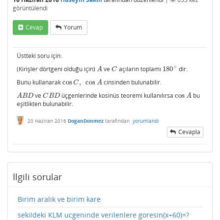
görüntülendi
Cevap
Yorum
Üstteki soru için:
∘
(Kirişler dörtgeni olduğu için)
ve
açıların toplamı
180
dir.
A
C
180
∘
A
C
Bunu kullanarak
cos
,
cos
cinsinden bulunabilir.
cos
C
,
cos
A
C
A
ve
üçgenlerinde kosinüs teoremi kullanılırsa
cos
bu
A
B
D
C
B
D
cos
A
A
B
D
C
B
D
A
eşitlikten bulunabilir.
20 Haziran 2016
DoganDonmez
tarafından
yorumlandı
Cevapla
İlgili sorular
Birim aralik ve birim kare
sekildeki KLM ucgeninde verilenlere goresin(x+60)=?