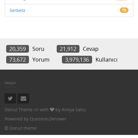
Serbest
1k
20,359
Soru
21,912
Cevap
73,672
Yorum
3,979,136
Kullanıcı
İletişim
Donut Theme
with
by
Amiya Sahu
Powered by
Question2Answer
Donut theme