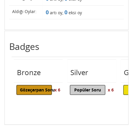
Aldığı Oylar:
0
0
artı oy,
eksi oy
Badges
Bronze
Silver
Go
Gözeçarpan Soru
x 6
Popüler Soru
x 6