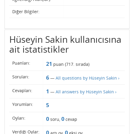
Diğer Bilgiler:
Hüseyin Sakin kullanıcısına
ait istatistikler
Puanları:
21
puan (
717
. sırada)
Soruları:
6
—
All questions by Hüseyin Sakin ›
Cevapları:
1
—
All answers by Hüseyin Sakin ›
Yorumları:
5
Oyları:
0
0
soru,
cevap
Verdiği Oylar:
0
0
artı oy,
eksi oy