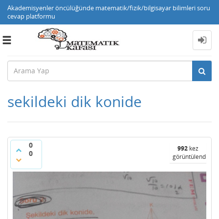
Akademisyenler öncülüğünde matematik/fizik/bilgisayar bilimleri soru
cevap platformu
Toggle
navigation
sekildeki dik konide
0
992
kez
0
görüntülendi