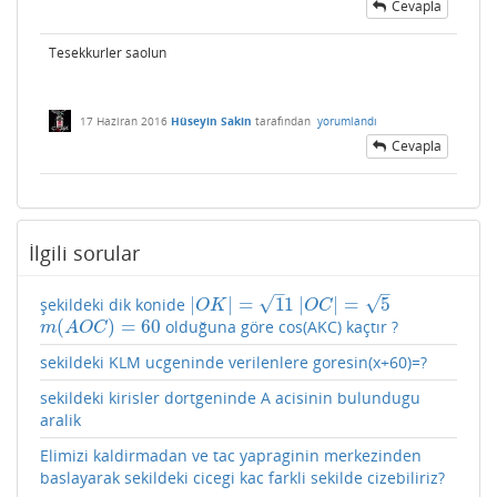
Cevapla
Tesekkurler saolun
17 Haziran 2016
Hüseyin Sakin
tarafından
yorumlandı
Cevapla
İlgili sorular
–
–
√
√
|
|
=
1
1
|
|
=
5
şekildeki dik konide
|
O
K
|
=
1
1
|
O
C
|
=
5
O
K
O
C
(
)
=
60
olduğuna göre cos(AKC) kaçtır ?
m
(
A
O
C
)
=
60
m
A
O
C
sekildeki KLM ucgeninde verilenlere goresin(x+60)=?
sekildeki kirisler dortgeninde A acisinin bulundugu
aralik
Elimizi kaldirmadan ve tac yapraginin merkezinden
baslayarak sekildeki cicegi kac farkli sekilde cizebiliriz?