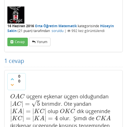
16 Haziran 2016
Orta Öğretim Matematik
kategorisinde
Hüseyin
Sakin
(
21
puan)
tarafından
soruldu
|
992
kez görüntülendi
Cevap
Yorum
1
cevap
0
0
üçgeni eşkenar üçgen olduğundan
O
A
C
O
A
C
–
√
|
|
=
5
birimdir. Öte yandan
|
A
C
|
=
5
A
C
|
|
=
|
|
olup
dik üçgeninde
|
K
A
|
=
|
K
C
|
O
K
C
K
A
K
C
O
K
C
|
|
=
|
|
=
4
olur. Şimdi de
|
K
C
|
=
|
K
A
|
=
4
C
K
A
K
C
K
A
C
K
A
ikizkenar üçgeninde kosinüs teoreminden