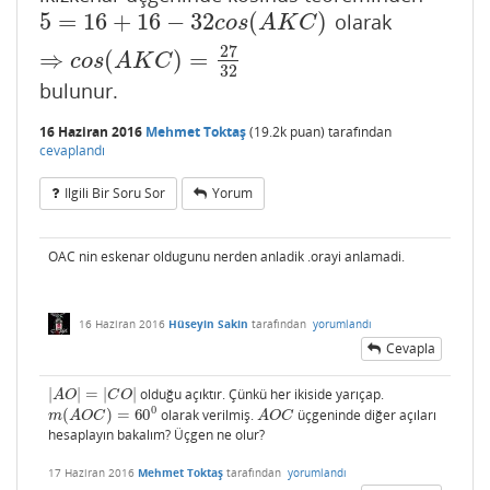
5
=
16
+
16
−
32
(
)
olarak
5
=
16
+
16
−
32
c
o
s
(
A
K
C
)
⇒
c
o
s
(
A
K
C
)
=
27
32
c
o
s
A
K
C
27
⇒
(
)
=
c
o
s
A
K
C
32
bulunur.
16 Haziran 2016
Mehmet Toktaş
(
19.2k
puan)
tarafından
cevaplandı
Ilgili Bir Soru Sor
Yorum
OAC nin eskenar oldugunu nerden anladik .orayi anlamadi.
16 Haziran 2016
Hüseyin Sakin
tarafından
yorumlandı
Cevapla
|
|
=
|
|
olduğu açıktır. Çünkü her ikiside yarıçap.
|
A
O
|
=
|
C
O
|
A
O
C
O
0
(
)
=
60
olarak verilmiş.
üçgeninde diğer açıları
m
(
A
O
C
)
=
60
0
A
O
C
m
A
O
C
A
O
C
hesaplayın bakalım? Üçgen ne olur?
17 Haziran 2016
Mehmet Toktaş
tarafından
yorumlandı