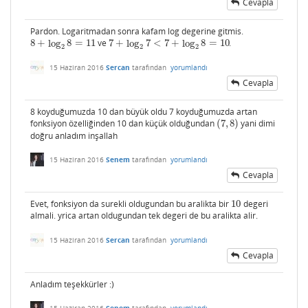
Cevapla
Pardon. Logaritmadan sonra kafam log degerine gitmis.
8
+
log
8
=
11
ve
7
+
log
7
<
7
+
log
8
=
10
.
8
+
log
2
8
=
11
7
+
log
2
7
<
7
+
log
2
8
=
10
2
2
2
15 Haziran 2016
Sercan
tarafından
yorumlandı
Cevapla
8 koyduğumuzda 10 dan büyük oldu 7 koyduğumuzda artan
fonksiyon özelliğinden 10 dan küçük olduğundan
(
7
,
8
)
yani dimi
(
7
,
8
)
doğru anladım inşallah
15 Haziran 2016
Senem
tarafından
yorumlandı
Cevapla
Evet, fonksiyon da surekli oldugundan bu aralikta bir
10
degeri
10
almali. yrica artan oldugundan tek degeri de bu aralikta alir.
15 Haziran 2016
Sercan
tarafından
yorumlandı
Cevapla
Anladım teşekkürler :)
15 Haziran 2016
Senem
tarafından
yorumlandı