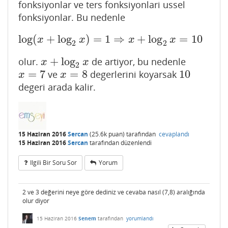
fonksiyonlar ve ters fonksiyonlari ussel
fonksiyonlar. Bu nedenle
log
(
+
log
)
=
1
⇒
+
log
=
10
log
(
x
+
log
2
x
)
=
1
⇒
x
+
log
2
x
=
10
x
x
x
x
2
2
+
log
olur.
de artiyor, bu nedenle
x
+
log
2
x
x
x
2
=
7
=
8
10
ve
degerlerini koyarsak
x
=
7
x
=
8
10
x
x
degeri arada kalir.
15 Haziran 2016
Sercan
(
25.6k
puan)
tarafından
cevaplandı
15 Haziran 2016
Sercan
tarafından
düzenlendi
Ilgili Bir Soru Sor
Yorum
2 ve 3 değerini neye göre dediniz ve cevaba nasıl (7,8) aralığında
olur diyor
15 Haziran 2016
Senem
tarafından
yorumlandı