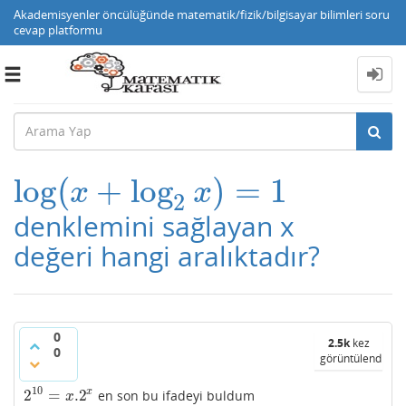
Akademisyenler öncülüğünde matematik/fizik/bilgisayar bilimleri soru
cevap platformu
Toggle
navigation
log
(
+
log
)
=
1
log
(
x
+
log
2
x
)
=
1
x
x
2
denklemini sağlayan x
değeri hangi aralıktadır?
0
2.5k
kez
0
görüntülendi
10
2
=
.2
x
en son bu ifadeyi buldum
2
10
=
x
.2
x
x