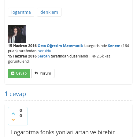
logaritma
denklem
15 Haziran 2016
Orta Öğretim Matematik
kategorisinde
Senem
(
164
puan)
tarafından
soruldu
15 Haziran 2016
Sercan
tarafından
düzenlendi
|
2.5k
kez
görüntülendi
Cevap
Yorum
1
cevap
0
0
Logarotma fonksiyonlari artan ve birebir