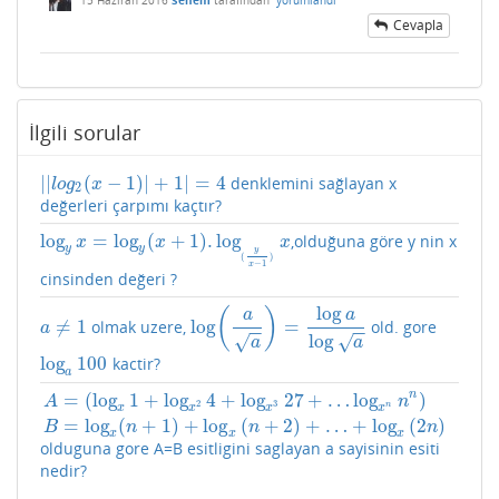
Cevapla
İlgili sorular
|
|
(
−
1
)
|
+
1
|
=
4
denklemini sağlayan x
|
|
l
o
g
2
(
x
−
1
)
|
+
1
|
=
4
l
o
g
x
2
değerleri çarpımı kaçtır?
log
=
log
(
+
1
)
.
log
,olduğuna göre y nin x
log
y
x
=
log
y
(
x
+
1
)
.
log
(
y
x
−
1
)
x
x
x
x
y
y
y
(
)
−
1
x
cinsinden değeri ?
log
(
)
a
a
≠
1
log
=
olmak uzere,
old. gore
a
≠
1
log
(
a
a
)
=
log
a
log
a
a
−
−
−
−
log
√
√
a
a
log
100
kactir?
log
a
100
a
n
=
(
log
1
+
log
4
+
log
27
+
…
log
)
A
n
2
3
n
x
x
x
x
A
=
(
log
x
1
+
log
x
2
4
+
log
x
3
27
+
…
log
x
n
n
n
)
B
=
log
x
(
n
+
1
)
+
log
x
(
n
+
2
)
+
…
=
log
(
+
1
)
+
log
(
+
2
)
+
…
+
log
(
2
)
B
n
n
n
x
x
x
olduguna gore A=B esitligini saglayan a sayisinin esiti
nedir?