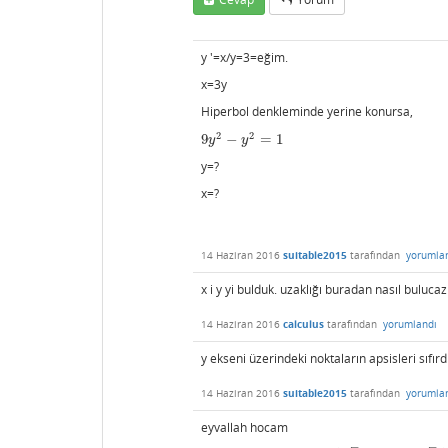
y '=x/y=3=eğim.
x=3y
Hiperbol denkleminde yerine konursa,
2
2
9
−
=
1
9
y
2
−
y
2
=
1
y
y
y=?
x=?
14 Haziran 2016
suitable2015
tarafından
yorumla
x i y yi bulduk. uzaklığı buradan nasıl buluc
14 Haziran 2016
calculus
tarafından
yorumlandı
y ekseni üzerindeki noktaların apsisleri sıfı
14 Haziran 2016
suitable2015
tarafından
yorumla
eyvallah hocam
–
–