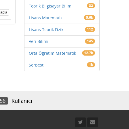
Teorik Bilgisayar Bilimi
32
apla
Lisans Matematik
5.6k
Lisans Teorik Fizik
112
Veri Bilimi
145
Orta Öğretim Matematik
12.7k
Serbest
1k
956
Kullanıcı