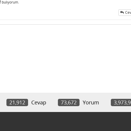
2
bulıyorum.
Cev
21,912
Cevap
73,672
Yorum
3,973,