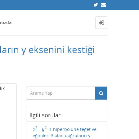
mızda
arın y eksenini kestiği
lık
İlgili sorular
2
2
-
=1 hiperbolüne teğet ve
x
2
y
2
x
y
eğimleri 3 olan doğruların y