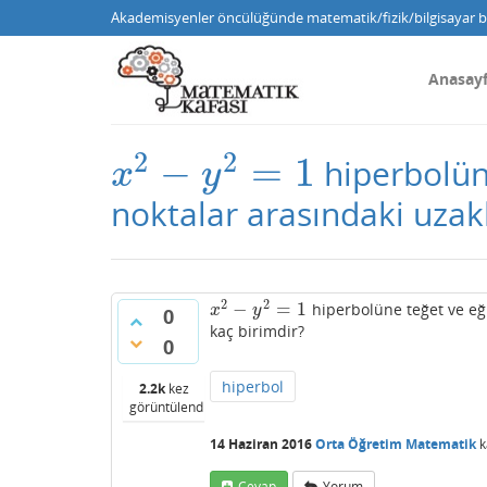
Akademisyenler öncülüğünde matematik/fizik/bilgisayar bi
Anasay
2
2
−
=
1
hiperbolüne
x
2
−
y
2
=
1
x
y
noktalar arasındaki uzakl
2
2
−
=
1
hiperbolüne teğet ve eği
x
2
−
y
2
=
1
x
y
0
kaç birimdir?
0
hiperbol
2.2k
kez
görüntülendi
14 Haziran 2016
Orta Öğretim Matematik
k
Cevap
Yorum