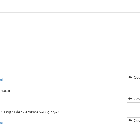
Cev
ndı
az hocam
Cev
rdır. Doğru denkleminde x=0 için y=?
Cev
ndı