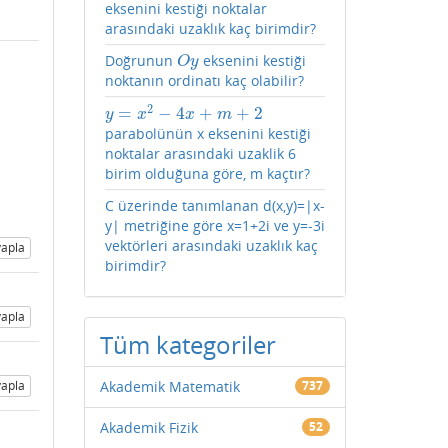
eksenini kestiği noktalar
arasındaki uzaklık kaç birimdir?
Doğrunun
eksenini kestiği
O
y
O
y
noktanın ordinatı kaç olabilir?
2
=
−
4
+
+
2
y
=
x
2
−
4
x
+
m
+
2
y
x
x
m
parabolünün x eksenini kestiği
noktalar arasındaki uzaklik 6
birim olduğuna göre, m kaçtır?
C üzerinde tanımlanan d(x,y)=|x-
y| metriğine göre x=1+2i ve y=-3i
vektörleri arasındaki uzaklık kaç
apla
birimdir?
apla
Tüm kategoriler
apla
Akademik Matematik
737
Akademik Fizik
52