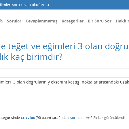
limleri soru cevap platformu
fa
Sorular
Cevaplanmamış
Kategoriler
Bir Soru Sor
Hakkı
 teğet ve eğimleri 3 olan doğrul
ık kaç birimdir?
mleri 3 olan doğruların y eksenini kestiği noktalar arasındaki uzak
ategorisinde
calculus
(
90
puan)
tarafından
soruldu
|
2.2k
kez görüntülendi