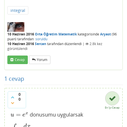
integral
10 Haziran 2016
Orta Öğretim Matematik
kategorisinde
Aryast
(
96
puan)
tarafından
soruldu
10 Haziran 2016
Sercan
tarafından
düzenlendi
|
2.8k
kez
görüntülendi
Cevap
Yorum
1
cevap
0
0
En İyi Cevap
=
x
donusumu uygularsak
u
=
e
x
u
e
d
x
∫
d
x
e
x
−
1
=
∫
e
x
d
x
e
x
(
e
x
−
1
)
=
∫
d
u
u
(
u
−
1
)
=
∫
(
1
u
−
1