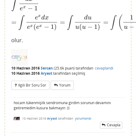
∫
−
1
x
e
1
x
(
e
d
x
d
u
∫
∫
∫
=
=
=
−
(
−
1
)
(
−
1
)
x
x
u
e
e
u
u
olur.
10 Haziran 2016
Sercan
(
25.6k
puan)
tarafından
cevaplandı
10 Haziran 2016
Aryast
tarafından
seçilmiş
Ilgili Bir Soru Sor
Yorum
hocam tükenmişlik sendromuna girdim sorunun devamını
getiremedim kusura bakmayın :))
10 Haziran 2016
Aryast
tarafından
yorumlandı
Cevapla