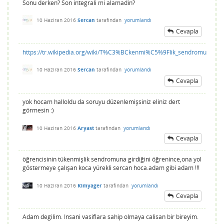
Sonu derken? Son integrali mi alamadin?
10 Haziran 2016
Sercan
tarafından
yorumlandı
Cevapla
https://tr.wikipedia.org/wiki/T%C3%BCkenmi%C5%9Flik_sendromu
10 Haziran 2016
Sercan
tarafından
yorumlandı
Cevapla
yok hocam halloldu da soruyu düzenlemişsiniz eliniz dert
görmesin :)
10 Haziran 2016
Aryast
tarafından
yorumlandı
Cevapla
öğrencisinin tükenmişlik sendromuna girdiğini öğrenince,ona yol
göstermeye çalışan koca yürekli sercan hoca.adam gibi adam !!!
10 Haziran 2016
Kimyager
tarafından
yorumlandı
Cevapla
Adam degilim. Insani vasiflara sahip olmaya calisan bir bireyim.