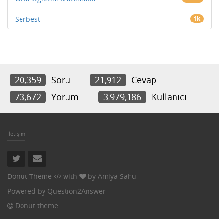
Serbest
1k
20,359
Soru
21,912
Cevap
73,672
Yorum
3,979,186
Kullanıcı
İletişim
Donut Theme
with
by
Amiya Sahu
Powered by
Question2Answer
Donut theme