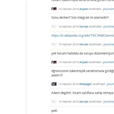
10 Haziran 2016
Aryast
tarafından
yorumlan
Sonu derken? Son integrali mi alamadin?
10 Haziran 2016
Sercan
tarafından
yorumla
https://tr.wikipedia.org/wiki/T%C3%BCken
10 Haziran 2016
Sercan
tarafından
yorumla
yok hocam halloldu da soruyu düzenlemişsini
10 Haziran 2016
Aryast
tarafından
yorumlan
öğrencisinin tükenmişlik sendromuna girdiği
adam !!!
10 Haziran 2016
Kimyager
tarafından
yorum
Adam degilim. Insani vasiflara sahip olmaya 
10 Haziran 2016
Sercan
tarafından
yorumla
peki