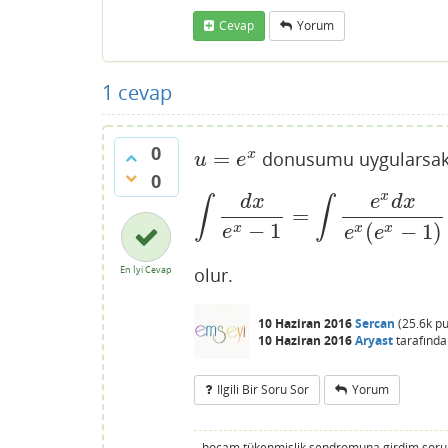
Cevap
Yorum
1
cevap
0
=
x
donusumu uygularsa
u
=
e
x
u
e
0
x
d
x
e
d
x
∫
∫
=
∫
d
x
e
x
−
1
=
∫
e
x
d
x
e
x
(
−
1
(
−
1
)
x
x
x
e
e
e
En İyi Cevap
olur.
10 Haziran 2016
Sercan
(
25.6k
pu
10 Haziran 2016
Aryast
tarafında
Ilgili Bir Soru Sor
Yorum
hocam tükenmişlik sendromuna girdim soru