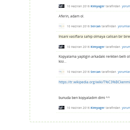
10 Haziran 2016
Kimyager
tarafından
yorum
Aferin, adam ol.
10 Haziran 2016
Sercan
tarafından
yorumla
Insani vasiflara sahip olmaya calisan bir bir
10 Haziran 2016
Kimyager
tarafından
yorum
Kopyalama yaptigin arkadaki renkten belli ol
kisi...
10 Haziran 2016
Sercan
tarafından
yorumla
https://tr.wikipedia.org/wiki/T%C3%BCken
bunuda ben kopyaladım dimi ^^
10 Haziran 2016
Kimyager
tarafından
yorum