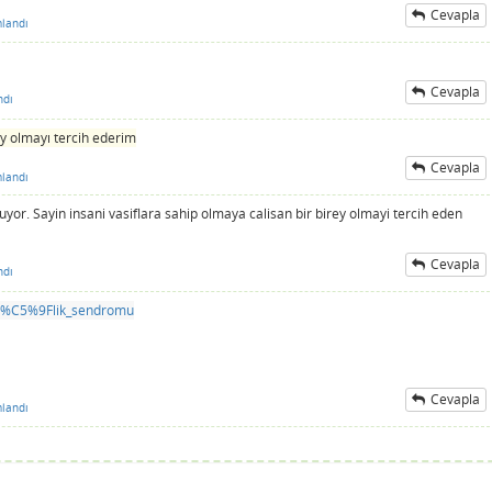
Cevapla
landı
Cevapla
ndı
ey olmayı tercih ederim
Cevapla
landı
uyor. Sayin insani vasiflara sahip olmaya calisan bir birey olmayi tercih eden
Cevapla
ndı
mi%C5%9Flik_sendromu
Cevapla
landı