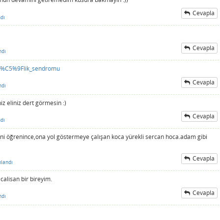
Cevapla
dı
Cevapla
ndı
mi%C5%9Flik_sendromu
Cevapla
ndı
z eliniz dert görmesin :)
Cevapla
dı
ni öğrenince,ona yol göstermeye çalışan koca yürekli sercan hoca.adam gibi
Cevapla
landı
calisan bir bireyim.
Cevapla
ndı