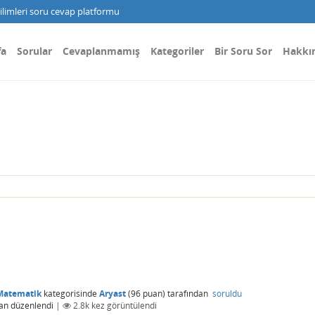
limleri soru cevap platformu
fa
Sorular
Cevaplanmamış
Kategoriler
Bir Soru Sor
Hakkı
Matematik
kategorisinde
Aryast
(
96
puan)
tarafından
soruldu
an
düzenlendi
|
2.8k
kez görüntülendi