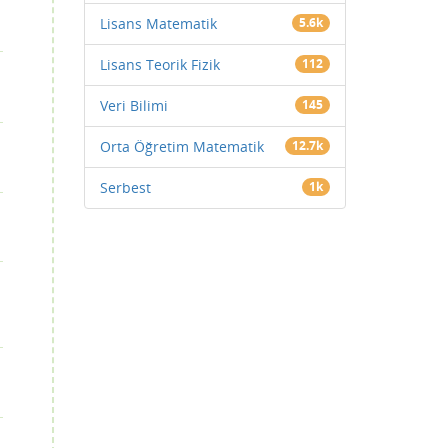
Lisans Matematik
5.6k
Lisans Teorik Fizik
112
Veri Bilimi
145
Orta Öğretim Matematik
12.7k
Serbest
1k