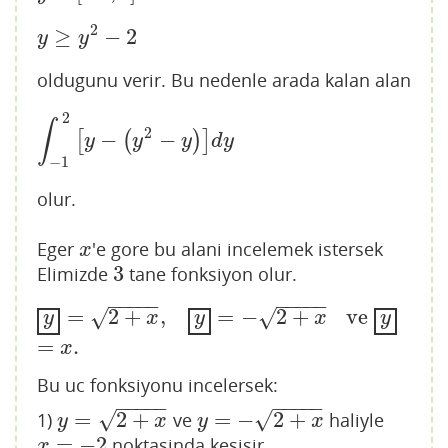
2
≥
−
2
y
≥
y
2
−
2
y
y
oldugunu verir. Bu nedenle arada kalan alan
2
∫
2
−
−
[
(
)
]
∫
−
1
2
[
y
−
(
y
2
−
y
)
]
d
y
y
y
y
d
y
−
1
olur.
Eger
'e gore bu alani incelemek istersek
x
x
3
Elimizde
tane fonksiyon olur.
3
−
−
−
−
−
−
−
−
−
−
=
2
+
,
=
−
2
+
ve
√
√
y
=
2
+
x
,
y
=
−
2
+
x
ve
y
=
x
.
y
x
y
x
y
=
.
x
Bu uc fonksiyonu incelersek:
−
−
−
−
−
−
−
−
−
−
√
√
=
2
+
=
−
2
+
1)
ve
haliyle
y
=
2
+
x
y
=
−
2
+
x
y
x
y
x
=
−
2
noktasinda kesisir.
x
=
−
2
x