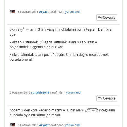
6 Haziran 2016
Aryast
tarafından
yorumlandı
Cevapla
2
y=x ile
=
+
2
nin kesişim noktalarını bul. İntegrali kısmlara
y
2
=
x
+
2
y
x
ayır,
2
x ekseni üstündeki
eğrisi altındaki alanı bulabilirsin.A
y
2
y
bölgesindeki üçgenin alanını çıkar.
x eksei altındaki alanı pozitif düşün. Sınırları doğru tespit etmek
burada önemli.
6 Haziran 2016
suitable2015
tarafından
yorumlandı
Cevapla
−
−
−
−
−
hocam 2 den -2ye kadar olmazmı A+B nin alanı
+
2
integralini
√
x
+
2
x
alıncada öyle bir sonuç gelmiyor
6 Haziran 2016
Aryast
tarafından
yorumlandı