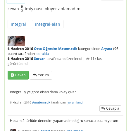
9
cevap
imiş nasıl oluyor anlamadım
9
2
2
integral
integral-alan
6 Haziran 2016
Orta Öğretim Matematik
kategorisinde
Aryast
(
96
puan)
tarafından
soruldu
6 Haziran 2016
Sercan
tarafından
düzenlendi
|
11k
kez
görüntülendi
Cevap
Yorum
İntegrali y ye göre olsan daha kolay çıkar
6 Haziran 2016
Amatematik
tarafından
yorumlandı
Cevapla
Hocam 2 türlüde denedim yapamadım doğru sonucu bulamıyorum
6 Haziran 2016
Aryast
tarafından
yorumlandı