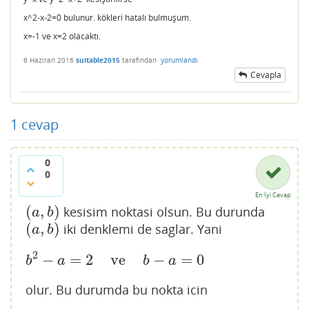
x^2-x-2=0 bulunur. kökleri hatalı bulmuşum.
x=-1 ve x=2 olacaktı.
6 Haziran 2016
suitable2015
tarafından
yorumlandı
Cevapla
1
cevap
0
0
En İyi Cevap
(
,
)
kesisim noktasi olsun. Bu durunda
(
a
,
b
)
a
b
(
,
)
iki denklemi de saglar. Yani
(
a
,
b
)
a
b
2
−
=
2
ve
−
=
0
b
2
−
a
=
2
ve
b
−
a
=
0
b
a
b
a
olur. Bu durumda bu nokta icin