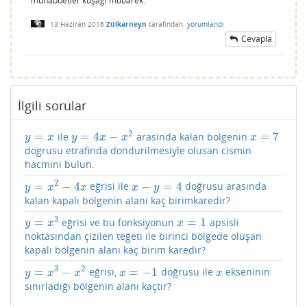
muhabbetler kuşağı mübarek.
13 Haziran 2016
Zülkarneyn
tarafından
yorumlandı
Cevapla
İlgili sorular
2
=
=
4
−
=
7
ile
arasinda kalan bolgenin
y
=
x
y
=
4
x
−
x
2
x
=
7
y
x
y
x
x
x
dogrusu etrafinda dondurilmesiyle olusan cismin
hacmini bulun.
2
=
−
4
−
=
4
eğrisi ile
doğrusu arasında
y
=
x
2
−
4
x
x
−
y
=
4
y
x
x
x
y
kalan kapalı bölgenin alanı kaç birimkaredir?
3
=
=
1
eğrisi ve bu fonksiyonun
apsisli
y
=
x
3
x
=
1
y
x
x
noktasından çizilen teğeti ile birinci bölgede oluşan
kapalı bölgenin alanı kaç birim karedir?
3
2
=
−
=
−
1
eğrisi,
doğrusu ile
ekseninin
y
=
x
3
−
x
2
x
=
−
1
x
y
x
x
x
x
sınırladığı bölgenin alanı kaçtır?