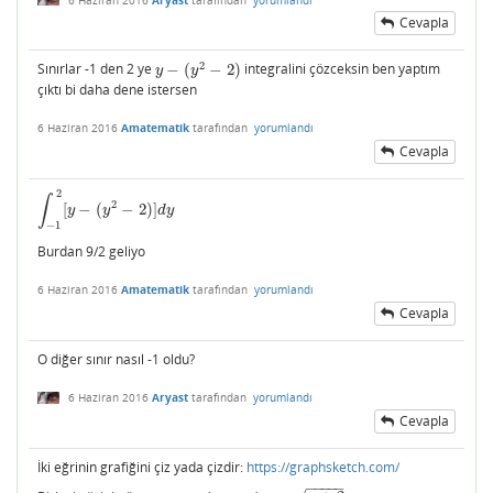
Cevapla
2
Sınırlar -1 den 2 ye
−
(
−
2
)
integralini çözceksin ben yaptım
y
−
(
y
2
−
2
)
y
y
çıktı bi daha dene istersen
6 Haziran 2016
Amatematik
tarafından
yorumlandı
Cevapla
2
∫
2
[
−
(
−
2
)
]
∫
−
1
2
[
y
−
(
y
2
−
2
)
]
d
y
y
y
d
y
−
1
Burdan 9/2 geliyo
6 Haziran 2016
Amatematik
tarafından
yorumlandı
Cevapla
O diğer sınır nasıl -1 oldu?
6 Haziran 2016
Aryast
tarafından
yorumlandı
Cevapla
İki eğrinin grafiğini çiz yada çizdir:
https://graphsketch.com/
−
−
−
−
−