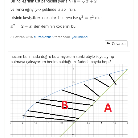
Birinci eğrinin üst parçasını (yarısını)
=
+
2
√
y
=
x
+
2
y
x
ve ikinci eğriyi y=x şeklinde alabilirsin.
2
2
İkisinin kesiştikleri noktaları bul. y=x ise
=
olur
y
2
=
x
2
y
x
2
=
2
+
denkleminin köklerini bul.
x
2
=
2
+
x
x
x
6 Haziran 2016
suitable2015
tarafından
yorumlandı
Cevapla
hocam ben inatla doğru bulamıyorum sanki böyle ikiye ayırıp
bulmaya çalışıyorum benim bulduğum ifadede payda hep 3