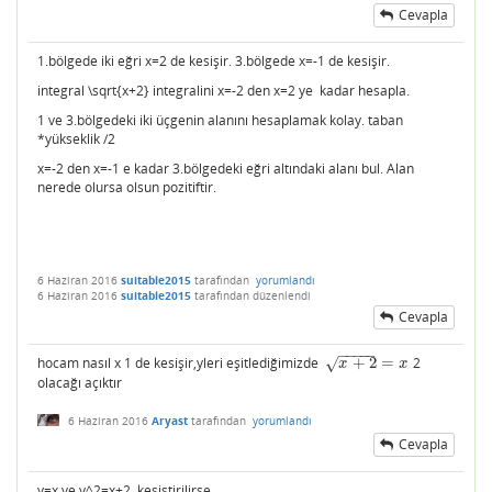
Cevapla
1.bölgede iki eğri x=2 de kesişir. 3.bölgede x=-1 de kesişir.
integral \sqrt{x+2} integralini x=-2 den x=2 ye kadar hesapla.
1 ve 3.bölgedeki iki üçgenin alanını hesaplamak kolay. taban
*yükseklik /2
x=-2 den x=-1 e kadar 3.bölgedeki eğri altındaki alanı bul. Alan
nerede olursa olsun pozitiftir.
6 Haziran 2016
suitable2015
tarafından
yorumlandı
6 Haziran 2016
suitable2015
tarafından
düzenlendi
Cevapla
−
−
−
−
−
hocam nasıl x 1 de kesişir,yleri eşitlediğimizde
+
2
=
2
√
x
+
2
=
x
x
x
olacağı açıktır
6 Haziran 2016
Aryast
tarafından
yorumlandı
Cevapla
y=x ve y^2=x+2 kesiştirilirse