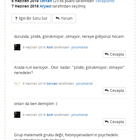
6 Haziran 2016
Sercan
(
25.6k
puan)
tarafından
cevaplandı
7 Haziran 2016
Aryast
tarafından
seçilmiş
Ilgili Bir Soru Sor
Yorum
durunda, şindik, görükmüyor, olmayor, nereye gidiyoruz hocam.
6 Haziran 2016
Anil
tarafından
yorumlandı
Cevapla
Arada n,m karisiyor.. Olur kadar. "şindik, görükmüyor, olmayor"
neredeler?
6 Haziran 2016
Sercan
tarafından
yorumlandı
Cevapla
onları da ben demiştim :)
6 Haziran 2016
Anil
tarafından
yorumlandı
Cevapla
Grup matematik grubu değil, fotonyiyenadam'ın psychedelic