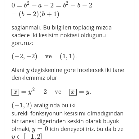
2
2
0
=
−
−
2
=
−
−
2
0
=
b
2
−
a
−
2
=
b
2
−
b
−
2
=
(
b
−
2
)
(
b
+
1
)
b
a
b
b
=
(
−
2
)
(
+
1
)
b
b
saglanmali. Bu bilgileri topladigimizda
sadece iki kesisim noktasi oldugunu
goruruz:
(
−
2
,
−
2
)
ve
(
1
,
1
)
.
(
−
2
,
−
2
)
ve
(
1
,
1
)
.
Alani
degiskenine gore incelersek iki tane
y
y
denklemimiz olur
2
=
−
2
ve
=
.
x
=
y
2
−
2
ve
x
=
y
.
x
y
x
y
(
−
1
,
2
)
araliginda bu iki
(
−
1
,
2
)
surekli fonksiyonun kesisimi olmadigindan
bir tanesi digerinden keskin olarak buyuk
=
0
olmaki,
icin deneyebiliriz, bu da bize
y
=
0
y
∈
[
−
1
,
2
]
y
∈
[
−
1
,
2
]
y