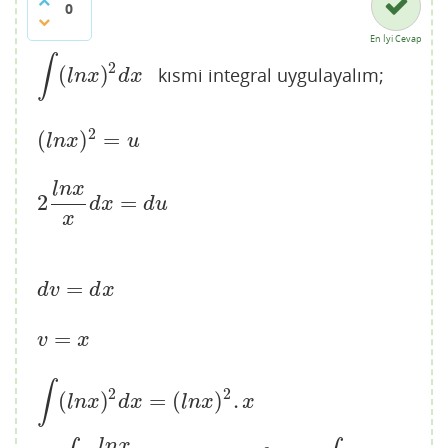
0
En İyi Cevap
∫
2
(
)
kısmi integral uygulayalım;
∫
(
l
n
x
)
2
d
x
l
n
x
d
x
2
(
)
=
(
l
n
x
)
2
=
u
l
n
x
u
l
n
x
2
=
2
l
n
x
x
d
x
=
d
u
d
x
d
u
x
=
d
v
=
d
x
d
v
d
x
=
v
=
x
v
x
∫
2
2
(
)
=
(
)
.
∫
(
l
n
x
)
2
d
x
=
(
l
n
x
)
2
.
x
−
∫
2
l
n
x
x
.
x
d
x
=
(
l
n
x
)
2
.
x
−
∫
2
l
n
x
d
x
l
n
x
d
x
l
n
x
x
l
n
x