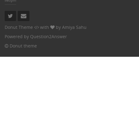
İletişim
Donut Theme
with
by
Amiya Sahu
Powered by
Question2Answer
Donut theme