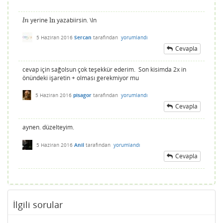
yerine
ln
yazabiirsin. \ln
l
n
ln
l
n
5 Haziran 2016
Sercan
tarafından
yorumlandı
Cevapla
cevap için sağolsun çok teşekkür ederim. Son kisimda 2x in
önündeki işaretin + olması gerekmiyor mu
5 Haziran 2016
pisagor
tarafından
yorumlandı
Cevapla
aynen. düzelteyim.
5 Haziran 2016
Anil
tarafından
yorumlandı
Cevapla
İlgili sorular