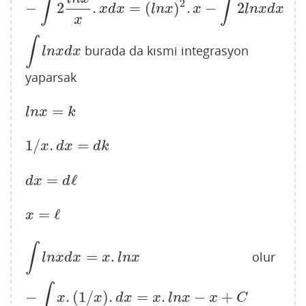
∫
∫
2
−
2
.
=
(
)
.
−
2
x
d
x
l
n
x
x
l
n
x
d
x
x
∫
burada da kısmi integrasyon
∫
l
n
x
d
x
l
n
x
d
x
yaparsak
=
l
n
x
=
k
l
n
x
k
1
/
.
=
1
/
x
.
d
x
=
d
k
x
d
x
d
k
=
ℓ
d
x
=
d
ℓ
d
x
d
=
ℓ
x
=
ℓ
x
∫
=
.
olur
∫
l
n
x
d
x
=
x
.
l
n
x
−
∫
x
.
(
1
/
x
)
.
d
x
=
x
.
l
n
x
−
x
+
C
l
n
x
d
x
x
l
n
x
∫
−
.
(
1
/
)
.
=
.
−
+
x
x
d
x
x
l
n
x
x
C