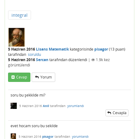
integral
5 Haziran 2016
Lisans Matematik
kategorisinde
pisagor
(
13
puan)
tarafından
soruldu
5 Haziran 2016
Sercan
tarafından
düzenlendi
|
1.9k
kez
görüntülendi
Cevap
Yorum
soru bu şekkilde mi?
5 Haziran 2016
Anil
tarafından
yorumlandı
Cevapla
evet hocam soru bu sekilde
5 Haziran 2016
pisagor
tarafından
yorumlandı