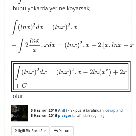
bunu yokarda yerine koyarsak;
∫
2
2
(
)
=
(
)
.
∫
(
l
n
x
)
2
d
x
=
(
l
n
x
)
2
.
x
−
∫
2
l
n
x
x
.
x
d
x
=
(
l
n
x
)
2
.
x
−
2.
[
x
.
l
n
x
−
x
+
l
n
x
d
x
l
n
x
x
l
n
x
∫
2
−
2
.
=
(
)
.
−
2.
[
.
−
x
d
x
l
n
x
x
x
l
n
x
x
x
∫
2
2
x
(
)
=
(
)
.
−
2
(
)
+
2
∫
(
l
n
x
)
2
d
x
=
(
l
n
x
)
2
.
x
−
2
l
n
(
x
x
)
+
2
x
+
C
l
n
x
d
x
l
n
x
x
l
n
x
x
+
C
olur
5 Haziran 2016
Anil
(
7.9k
puan)
tarafından
cevaplandı
5 Haziran 2016
pisagor
tarafından
seçilmiş
Ilgili Bir Soru Sor
Yorum