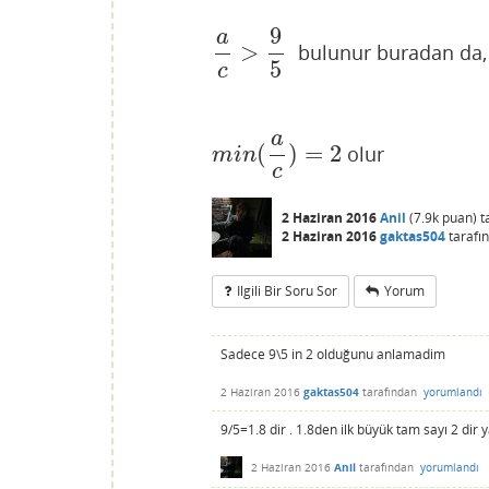
9
a
>
bulunur buradan da,
a
c
>
9
5
5
c
a
(
)
=
2
olur
m
i
n
(
a
c
)
=
2
m
i
n
c
2 Haziran 2016
Anil
(
7.9k
puan)
t
2 Haziran 2016
gaktas504
tarafı
Ilgili Bir Soru Sor
Yorum
Sadece 9\5 in 2 olduğunu anlamadim
2 Haziran 2016
gaktas504
tarafından
yorumlandı
9/5=1.8 dir . 1.8den ilk büyük tam sayı 2 dir
2 Haziran 2016
Anil
tarafından
yorumlandı