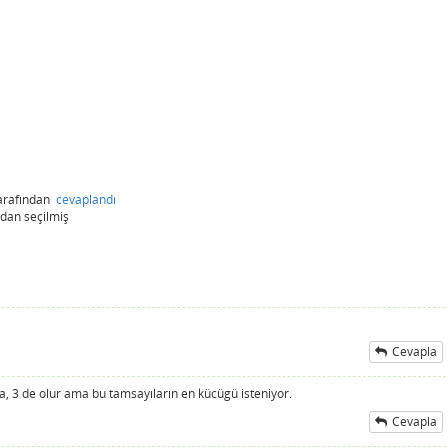
arafından
cevaplandı
ndan
seçilmiş
Cevapla
 ya, 3 de olur ama bu tamsayıların en kücügü isteniyor.
Cevapla