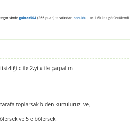
tegorisinde
gaktas504
(
266
puan)
tarafından
soruldu
|
1.6k
kez görüntülendi
izliği c ile 2.yi a ile çarpalım
rafa toplarsak b den kurtuluruz. ve,
ölersek ve 5 e bölersek,