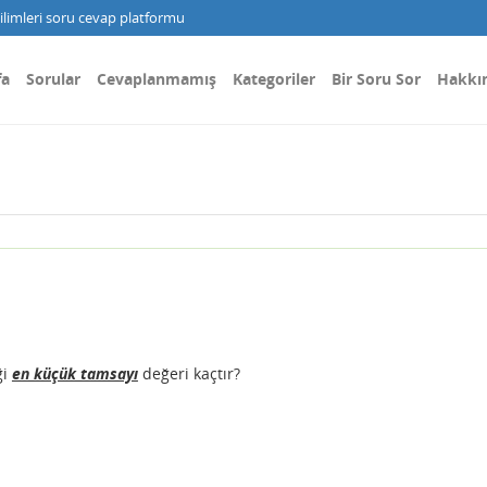
limleri soru cevap platformu
fa
Sorular
Cevaplanmamış
Kategoriler
Bir Soru Sor
Hakkı
ği
en küçük tamsayı
değeri kaçtır?