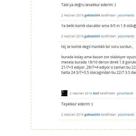
Tabi ya doğru tesekkur ederim :)
2 Haziran 2016
gaktas504
tarafından
yorumlandı
Ya belki komik olacaktır ama 9/5 in 1.8 oldu
2 Haziran 2016
gaktas504
tarafından
yorumlandı
hiç te komık degıl mantıklı bır soru sordun ,
burada kolay ama bazan zor olabılıyor oyuz
mesela burada 18/10 dersın dırek 1.8 goruku
21/7=3 edıyor ,28/7=4 ediyor o zaman bu 22
hatta 24.5/7=3.5 olacagından bu 22/7 3.5 dan 
2 Haziran 2016
Anil
tarafından
yorumlandı
Teşekkür ederim :)
2 Haziran 2016
gaktas504
tarafından
yorumlandı