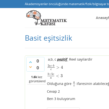
Akademisyenler öncülüğünde matematik/fizik/bilgisayar bi
Anasay
Basit eşitsizlik
a,b, c
pozitif
Reel sayilardir
0
2
+
a
b
>
4
0
2
a
+
b
c
>
4
c
+
5
b
c
<
3
b
+
5
c
a
<
3
1.6k
kez
a
görüntülendi
a
Olduğuna göre
ifaresinin alabilece
a
c
c
Cevap 2
Ben 3 buluyorum