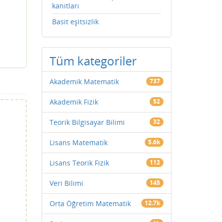
kanıtları
Basit eşitsizlik
Tüm kategoriler
Akademik Matematik
737
Akademik Fizik
52
Teorik Bilgisayar Bilimi
32
Lisans Matematik
5.6k
Lisans Teorik Fizik
112
Veri Bilimi
145
Orta Öğretim Matematik
12.7k