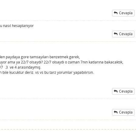
Cevapla
ğu nasıl hesaplanıyor
Cevapla
den paydaya gore tamsayıları benzetmek gerek,
yor ama ya 22/7 olsaydı? 22/7 olsaydı o zaman 7nın katlarına bakacaktık,
/7 .3 ve 4 arasındaymış.
bıle kucuktur deriz. vs vs bu tarz yorumlar yapabılırsın.
Cevapla
Cevapla