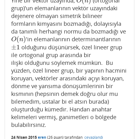
(
)
Yine bir vektör uzayında,
(ortogonal
O
(
n
)
O
n
grup)'un elemanlarının vektör uzayındaki
dejenere olmayan simetrik bilineer
formların kimyasını bozmadığı, dolayısıyla
da tanımlı herhangi normu da bozmadığı ve
(
)
'in elemanlarının determinantlarının
O
(
n
)
O
n
±
1
olduğunu düşünürsek, özel lineer grup
±
1
ile ortogonal grup arasında bir
ilişki olduğunu söylemek mümkün. Bu
yüzden, özel lineer grup, bir yapının hacmini
koruyan, vektörler arasındaki açıyı koruyan,
dönme ve yansıma dönüşümlerinin bir
kısmının (hepsinin demek doğru olur mu
bilemedim, ustalar bi el atsın burada)
oluşturduğu kümedir. Handan anahtar
kelimeleri vermiş, ganimetleri o bölgede
bulabilirsiniz.
24 Nisan 2015
eren
(
26
puan)
tarafından
cevaplandı