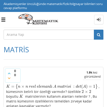
Akademisyenler öncülüğünde matematik/fizik/bilgisayar bilimleri soru
cevap platformu
Toggle
navigation
MATRİS
0
1.9k
kez
0
görüntülendi
=
×
ı
:
(
)
=
1
{
}
,
K
=
{
n
×
n
r
e
e
l
e
l
e
m
a
n
l
ı
A
m
a
t
r
i
s
i
:
d
e
t
(
A
)
=
1
}
K
n
n
r
e
e
l
e
l
e
m
a
n
l
A
m
a
t
r
i
s
i
d
e
t
A
2
×
2
kümesinin belirli bir özelliği varmıdır? özellikle
2
×
2
boyutlu
matrislerinin kullanım alanları nelerdir ? , Bu
K
K
matris kümesinin özelliklerini temelden zirveye kadar
anlatan kaynaklar varmıdır?