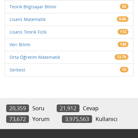
Teorik Bilgisayar Bilimi
32
Lisans Matematik
5.6k
Lisans Teorik Fizik
112
Veri Bilimi
145
Orta Öğretim Matematik
12.7k
Serbest
1k
20,359
Soru
21,912
Cevap
73,672
Yorum
3,975,563
Kullanıcı