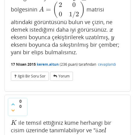
2
0
(
)
=
bölgesinin
matrisi
A
=
(
2
0
0
1
/
2
)
A
0
1
/
2
altındaki görüntüsünü bulun ve çizin, ne
demek istediğimi daha iyi görürsünüz.
x
x
ekseni boyunca çekiştirilerek uzatılmış,
y
y
ekseni boyunca da sıkıştırılmış bir çember;
yani bir elips bulmalısınız.
17 Nisan 2015
kerem.altun
(
236
puan)
tarafından
cevaplandı
Ilgili Bir Soru Sor
Yorum
0
0
ile temsil ettiğiniz küme herhangi bir
K
K
cisim üzerinde tanımlabiliyor ve "
ö
z
e
l
ö
z
e
l