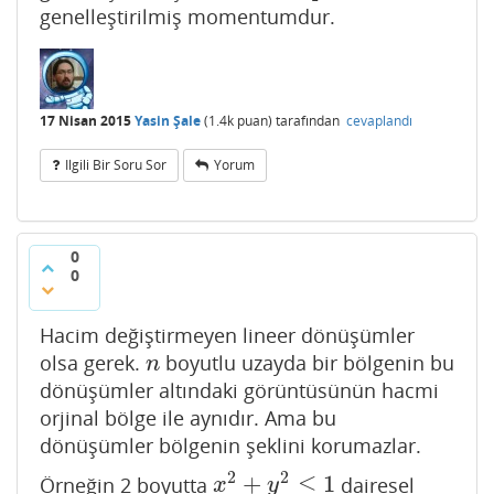
genelleştirilmiş momentumdur.
17 Nisan 2015
Yasin Şale
(
1.4k
puan)
tarafından
cevaplandı
Ilgili Bir Soru Sor
Yorum
0
0
Hacim değiştirmeyen lineer dönüşümler
olsa gerek.
boyutlu uzayda bir bölgenin bu
n
n
dönüşümler altındaki görüntüsünün hacmi
orjinal bölge ile aynıdır. Ama bu
dönüşümler bölgenin şeklini korumazlar.
2
2
+
≤
1
Örneğin 2 boyutta
dairesel
x
2
+
y
2
≤
1
x
y