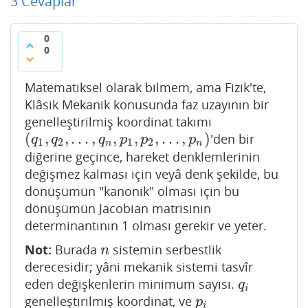
3
Cevaplar
0
0
Matematiksel olarak bilmem, ama Fizik'te,
Klâsik Mekanik konusunda faz uzayının bir
genelleştirilmiş koordinat takımı
(
,
,
…
,
,
,
,
…
,
)
'den bir
(
q
1
,
q
2
,
…
,
q
n
,
p
1
,
p
2
,
…
,
p
n
)
q
q
q
p
p
p
1
2
1
2
n
n
diğerine geçince, hareket denklemlerinin
değişmez kalması için veyâ denk şekilde, bu
dönüşümün "kanonik" olması için bu
dönüşümün Jacobian matrisinin
determinantının 1 olması gerekir ve yeter.
Not:
Burada
sistemin serbestlik
n
n
derecesidir; yâni mekanik sistemi tasvîr
eden değişkenlerin minimum sayısı.
q
i
q
i
genelleştirilmiş koordinat, ve
p
i
p
i