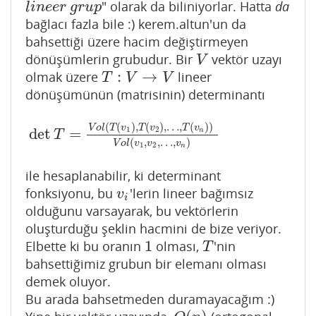
" olarak da biliniyorlar. Hatta
da
l
i
n
e
e
r
g
r
u
p
l
i
n
e
e
r
g
r
u
p
bağlacı fazla bile :) kerem.altun'un da
bahsettiği üzere hacim değiştirmeyen
dönüşümlerin grubudur. Bir
vektör uzayı
V
V
:
→
olmak üzere
lineer
T
:
V
→
V
T
V
V
dönüşümünün (matrisinin) determinantı
(
(
)
,
(
)
,
…
,
(
)
)
V
o
l
T
v
T
v
T
v
1
2
det
=
n
det
T
=
V
o
l
(
T
(
v
1
)
,
T
(
v
2
)
,
…
,
T
(
v
n
)
)
V
o
l
(
v
1
,
v
2
,
…
,
v
n
)
T
(
,
,
…
,
)
V
o
l
v
v
v
1
2
n
ile hesaplanabilir, ki determinant
fonksiyonu, bu
'lerin lineer bağımsız
v
i
v
i
olduğunu varsayarak, bu vektörlerin
oluşturduğu şeklin hacmini de bize veriyor.
1
Elbette ki bu oranın
olması,
'nin
1
T
T
bahsettiğimiz grubun bir elemanı olması
demek oluyor.
Bu arada bahsetmeden duramayacağım :)