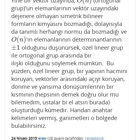
(
)
Yine bir vektör uzayında,
(ortogonal
O
(
n
)
O
n
grup)'un elemanlarının vektör uzayındaki
dejenere olmayan simetrik bilineer
formların kimyasını bozmadığı, dolayısıyla
da tanımlı herhangi normu da bozmadığı ve
(
)
'in elemanlarının determinantlarının
O
(
n
)
O
n
±
1
olduğunu düşünürsek, özel lineer grup
±
1
ile ortogonal grup arasında bir
ilişki olduğunu söylemek mümkün. Bu
yüzden, özel lineer grup, bir yapının hacmini
koruyan, vektörler arasındaki açıyı koruyan,
dönme ve yansıma dönüşümlerinin bir
kısmının (hepsinin demek doğru olur mu
bilemedim, ustalar bi el atsın burada)
oluşturduğu kümedir. Handan anahtar
kelimeleri vermiş, ganimetleri o bölgede
bulabilirsiniz.
24 Nisan 2015
eren
(
26
puan)
tarafından
cevaplandı