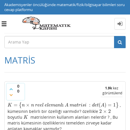
Akademisyenler öncülüğünde matematik/fizik/bilgisayar bilimleri soru
cevap platformu
Toggle
navigation
MATRİS
0
1.9k
kez
0
görüntülendi
=
×
ı
:
(
)
=
1
{
}
,
K
=
{
n
×
n
r
e
e
l
e
l
e
m
a
n
l
ı
A
m
a
t
r
i
s
i
:
d
e
t
(
A
)
=
1
}
K
n
n
r
e
e
l
e
l
e
m
a
n
l
A
m
a
t
r
i
s
i
d
e
t
A
2
×
2
kümesinin belirli bir özelliği varmıdır? özellikle
2
×
2
boyutlu
matrislerinin kullanım alanları nelerdir ? , Bu
K
K
matris kümesinin özelliklerini temelden zirveye kadar
anlatan kaynaklar varmıdır?