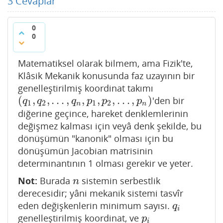
3
Cevaplar
0
0
Matematiksel olarak bilmem, ama Fizik'te,
Klâsik Mekanik konusunda faz uzayının bir
genelleştirilmiş koordinat takımı
(
,
,
…
,
,
,
,
…
,
)
'den bir
(
q
1
,
q
2
,
…
,
q
n
,
p
1
,
p
2
,
…
,
p
n
)
q
q
q
p
p
p
1
2
1
2
n
n
diğerine geçince, hareket denklemlerinin
değişmez kalması için veyâ denk şekilde, bu
dönüşümün "kanonik" olması için bu
dönüşümün Jacobian matrisinin
determinantının 1 olması gerekir ve yeter.
Not:
Burada
sistemin serbestlik
n
n
derecesidir; yâni mekanik sistemi tasvîr
eden değişkenlerin minimum sayısı.
q
i
q
i
genelleştirilmiş koordinat, ve
p
i
p
i