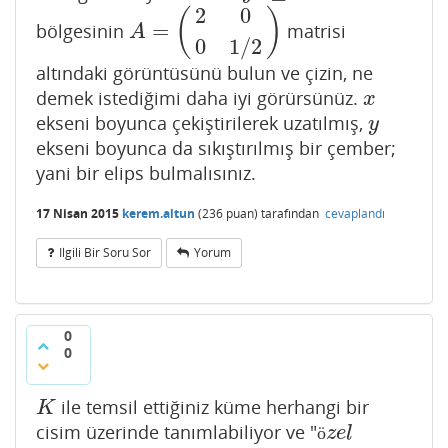
2
0
(
)
=
bölgesinin
matrisi
A
=
(
2
0
0
1
/
2
)
A
0
1
/
2
altındaki görüntüsünü bulun ve çizin, ne
demek istediğimi daha iyi görürsünüz.
x
x
ekseni boyunca çekiştirilerek uzatılmış,
y
y
ekseni boyunca da sıkıştırılmış bir çember;
yani bir elips bulmalısınız.
17 Nisan 2015
kerem.altun
(
236
puan)
tarafından
cevaplandı
Ilgili Bir Soru Sor
Yorum
0
0
ile temsil ettiğiniz küme herhangi bir
K
K
cisim üzerinde tanımlabiliyor ve "
ö
z
e
l
ö
z
e
l