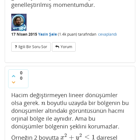
genelleştirilmiş momentumdur.
17 Nisan 2015
Yasin Şale
(
1.4k
puan)
tarafından
cevaplandı
Ilgili Bir Soru Sor
Yorum
0
0
Hacim değiştirmeyen lineer dönüşümler
olsa gerek.
boyutlu uzayda bir bölgenin bu
n
n
dönüşümler altındaki görüntüsünün hacmi
orjinal bölge ile aynıdır. Ama bu
dönüşümler bölgenin şeklini korumazlar.
2
2
+
≤
1
Örneğin 2 boyutta
dairesel
x
2
+
y
2
≤
1
x
y