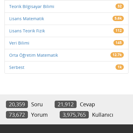
Teorik Bilgisayar Bilimi
32
Lisans Matematik
5.6k
Lisans Teorik Fizik
112
Veri Bilimi
145
Orta Öğretim Matematik
12.7k
Serbest
1k
20,359
Soru
21,912
Cevap
73,672
Yorum
3,975,765
Kullanıcı