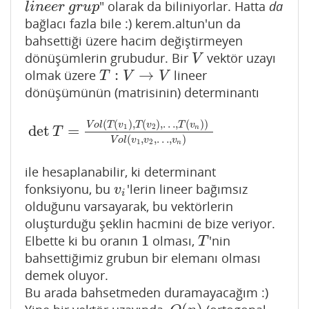
" olarak da biliniyorlar. Hatta
da
l
i
n
e
e
r
g
r
u
p
l
i
n
e
e
r
g
r
u
p
bağlacı fazla bile :) kerem.altun'un da
bahsettiği üzere hacim değiştirmeyen
dönüşümlerin grubudur. Bir
vektör uzayı
V
V
:
→
olmak üzere
lineer
T
:
V
→
V
T
V
V
dönüşümünün (matrisinin) determinantı
(
(
)
,
(
)
,
…
,
(
)
)
V
o
l
T
v
T
v
T
v
1
2
det
=
n
det
T
=
V
o
l
(
T
(
v
1
)
,
T
(
v
2
)
,
…
,
T
(
v
n
)
)
V
o
l
(
v
1
,
v
2
,
…
,
v
n
)
T
(
,
,
…
,
)
V
o
l
v
v
v
1
2
n
ile hesaplanabilir, ki determinant
fonksiyonu, bu
'lerin lineer bağımsız
v
i
v
i
olduğunu varsayarak, bu vektörlerin
oluşturduğu şeklin hacmini de bize veriyor.
1
Elbette ki bu oranın
olması,
'nin
1
T
T
bahsettiğimiz grubun bir elemanı olması
demek oluyor.
Bu arada bahsetmeden duramayacağım :)