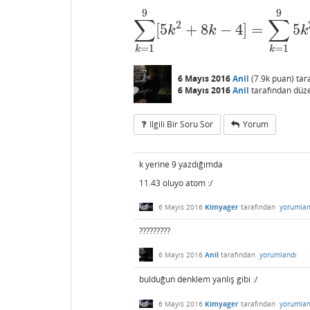
9
9
∑
∑
2
[
5
+
8
−
4
]
=
5
∑
k
=
1
9
[
5
k
2
+
8
k
−
4
]
=
∑
k
=
1
9
5
k
2
+
8.
k
k
k
=
1
=
1
k
k
6 Mayıs 2016
Anil
(
7.9k
puan)
tar
6 Mayıs 2016
Anil
tarafından
düz
Ilgili Bir Soru Sor
Yorum
k yerine 9 yazdığımda
11.43 oluyo atom :/
6 Mayıs 2016
Kimyager
tarafından
yorumlan
?????????
6 Mayıs 2016
Anil
tarafından
yorumlandı
bulduğun denklem yanlış gibi :/
6 Mayıs 2016
Kimyager
tarafından
yorumlan