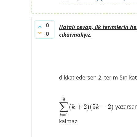
0
Hatalı cevap, ilk terımlerin 
0
cıkarmalıyız.
dikkat edersen 2. terim 5in katl
9
∑
(
+
2
)
(
5
−
2
)
yazarsam 
∑
k
=
1
9
(
k
+
2
)
(
5
k
−
2
)
k
k
=
1
k
kalmaz.