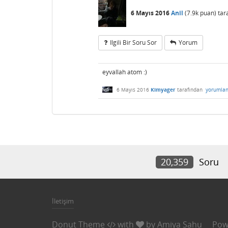
6 Mayıs 2016
Anil
(
7.9k
puan)
tar
Ilgili Bir Soru Sor
Yorum
eyvallah atom :)
6 Mayıs 2016
Kimyager
tarafından
yorumlan
20,359
Soru
İletişim
Donut Theme
with
by
Amiya Sahu
Pow