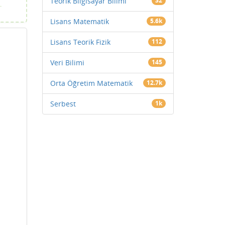
Teorik Bilgisayar Bilimi
32
Lisans Matematik
5.6k
Lisans Teorik Fizik
112
Veri Bilimi
145
Orta Öğretim Matematik
12.7k
Serbest
1k