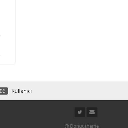
206
Kullanıcı
Donut theme