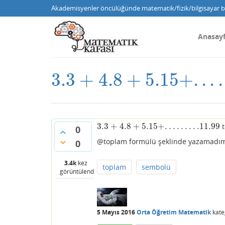
Akademisyenler öncülüğünde matematik/fizik/bilgisayar bi
Anasay
3.3
+
4.8
+
5.15
+
.
.
.
.
3.3
+
4.8
+
5.15
+
.
.
.
.
.
.
.
.
.11
.99
3.3
+
4.8
+
5.15
+
.
.
.
.
.
.
.
.
.11
.99
t
3.3
+
4.8
+
5.15
+
.
.
.
.
.
.
.
.
.11
.99
0
@toplam formülü şeklinde yazamadım
0
3.4k
kez
toplam
sembolü
görüntülendi
5 Mayıs 2016
Orta Öğretim Matematik
kate