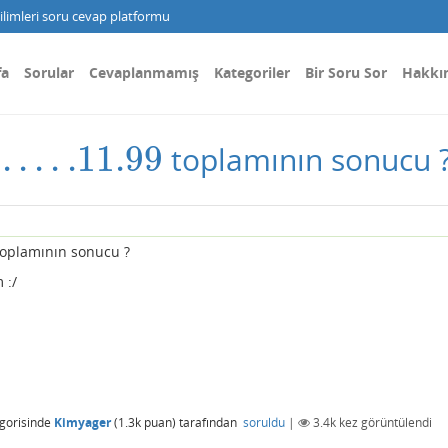
limleri soru cevap platformu
fa
Sorular
Cevaplanmamış
Kategoriler
Bir Soru Sor
Hakkı
.
.
.
.
.11
.99
toplamının sonucu 
oplamının sonucu ?
 :/
gorisinde
Kimyager
(
1.3k
puan)
tarafından
soruldu
|
3.4k
kez görüntülendi