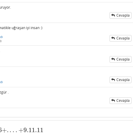
uruyor.
Cevapla
tikle uğraşan iyi insan :)
dı
Cevapla
di
.
Cevapla
Cevapla
dı
zgür .
Cevapla
6
+
.
.
.
.
+
9.11.11
11.11