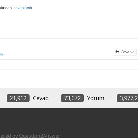
afından
cevaplandı
Cevapla
dı
21,912
Cevap
73,672
Yorum
3,977,
ered by
Question2Answer