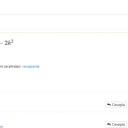
2
−
2
k
n)
tarafından
cevaplandı
Cevapla
Cevapla
ndı