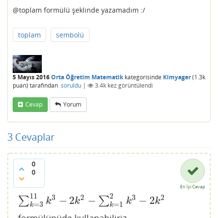
@toplam formülü şeklinde yazamadım :/
toplam
sembolü
5 Mayıs 2016
Orta Öğretim Matematik
kategorisinde
Kimyager
(
1.3k
puan)
tarafından
soruldu
|
3.4k
kez görüntülendi
Cevap
Yorum
3
Cevaplar
0
0
En İyi Cevap
11
2
3
2
3
2
−
2
−
−
2
∑
∑
∑
k
=
3
11
k
3
−
2
k
2
−
∑
k
=
1
2
k
3
−
2
k
2
k
k
k
k
=
3
=
1
k
k