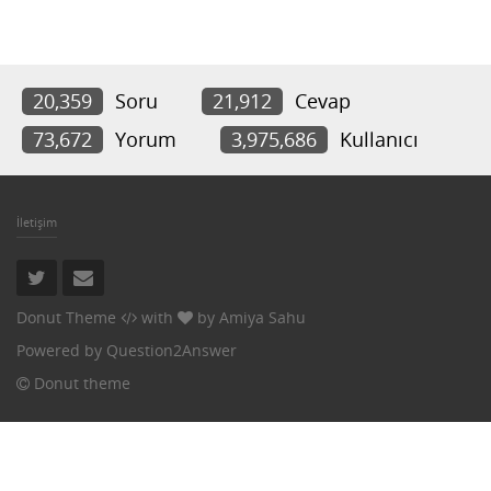
20,359
Soru
21,912
Cevap
73,672
Yorum
3,975,686
Kullanıcı
İletişim
Donut Theme
with
by
Amiya Sahu
Powered by
Question2Answer
Donut theme