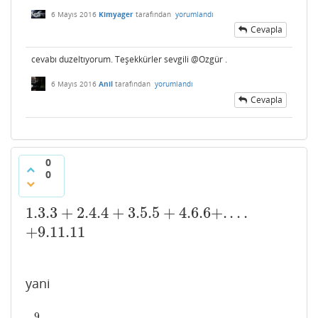
6 Mayıs 2016
Kimyager
tarafından
yorumlandı
Cevapla
cevabı duzeltıyorum. Teşekkürler sevgili @Ozgür .
6 Mayıs 2016
Anil
tarafından
yorumlandı
Cevapla
0
0
1.3.3
+
2.4.4
+
3.5.5
+
4.6.6
+
.
.
.
.
1.3.3
+
2.4.4
+
3.5.5
+
4.6.6
+
.
.
.
.
+
9.11.11
+
9.11.11
yani
9