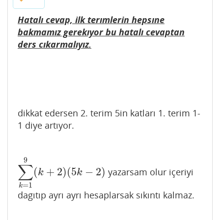
Hatalı cevap, ilk terımlerin hepsıne
bakmamız gerekıyor bu hatalı cevaptan
ders cıkarmalıyız.
dikkat edersen 2. terim 5in katları 1. terim 1-
1 diye artıyor.
9
∑
(
+
2
)
(
5
−
2
)
yazarsam olur içeriyi
∑
k
=
1
9
(
k
+
2
)
(
5
k
−
2
)
k
k
=
1
k
dagıtıp ayrı ayrı hesaplarsak sıkıntı kalmaz.