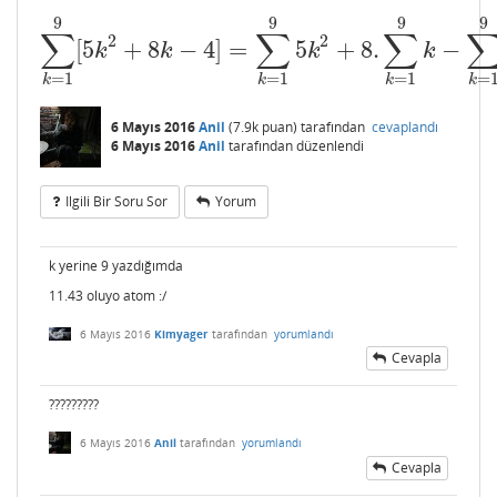
9
9
9
9
∑
∑
∑
2
2
[
5
+
8
−
4
]
=
5
+
8.
−
∑
k
=
1
9
[
5
k
2
+
8
k
−
4
]
=
∑
k
=
1
9
5
k
2
+
8.
∑
k
=
1
9
k
−
∑
k
=
1
9
4
k
k
k
k
=
1
=
1
=
1
=
k
k
k
k
6 Mayıs 2016
Anil
(
7.9k
puan)
tarafından
cevaplandı
6 Mayıs 2016
Anil
tarafından
düzenlendi
Ilgili Bir Soru Sor
Yorum
k yerine 9 yazdığımda
11.43 oluyo atom :/
6 Mayıs 2016
Kimyager
tarafından
yorumlandı
Cevapla
?????????
6 Mayıs 2016
Anil
tarafından
yorumlandı
Cevapla