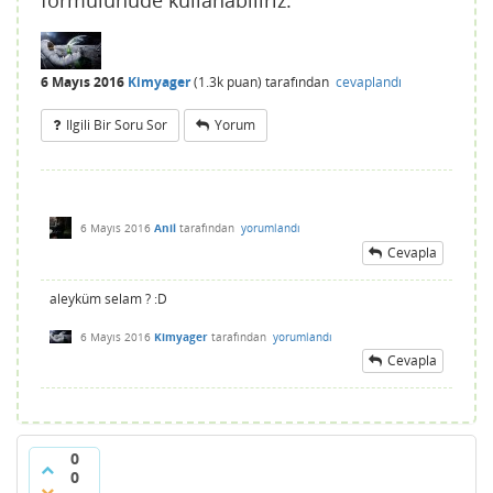
formülünüde kullanabiliriz.
6 Mayıs 2016
Kimyager
(
1.3k
puan)
tarafından
cevaplandı
Ilgili Bir Soru Sor
Yorum
6 Mayıs 2016
Anil
tarafından
yorumlandı
Cevapla
aleyküm selam ? :D
6 Mayıs 2016
Kimyager
tarafından
yorumlandı
Cevapla
0
0