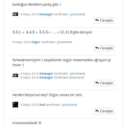
bulduğun denklem yanlış gibi :/
6 Mayıs 2016
Kimyager
tarafından
yorumlandı
Cevapla
3.3.1
+
4.4.2
+
5.5.3
+
.
.
.
+
11.11.9
gibi duruyor.
3.3.1
+
4.4.2
+
5.5.3
+
.
.
.
+
11.11.9
6 Mayıs 2016
Ozgur
tarafından
yorumlandı
Cevapla
farkedememiştim :) teşekkürler özgür matematikle uğraşan iyi
insan :)
6 Mayıs 2016
Kimyager
tarafından
yorumlandı
6 Mayıs 2016
Kimyager
tarafından
düzenlendi
Cevapla
nerden biliyorsun bey? Ozgür unisex bir isim.
6 Mayıs 2016
Anil
tarafından
yorumlandı
Cevapla
trooooooolloolll :D