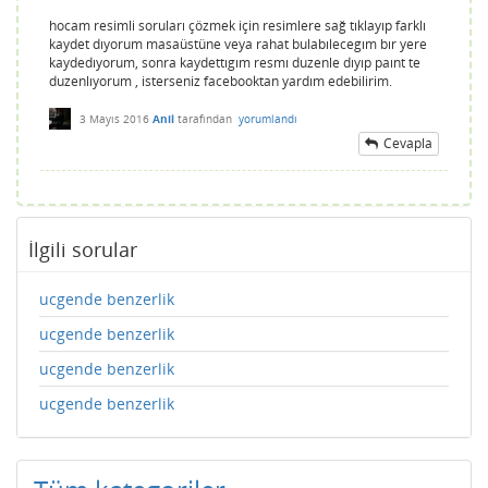
hocam resimli soruları çözmek için resimlere sağ tıklayıp farklı
kaydet dıyorum masaüstüne veya rahat bulabılecegım bır yere
kaydedıyorum, sonra kaydettıgım resmı duzenle dıyıp paınt te
duzenlıyorum , isterseniz facebooktan yardım edebilirim.
3 Mayıs 2016
Anil
tarafından
yorumlandı
Cevapla
İlgili sorular
ucgende benzerlik
ucgende benzerlik
ucgende benzerlik
ucgende benzerlik