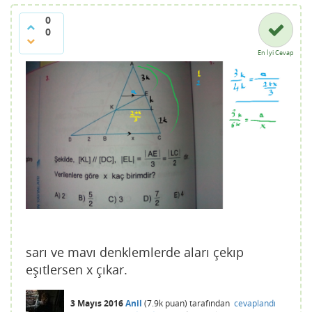
0
0
En İyi Cevap
sarı ve mavı denklemlerde aları çekıp
eşıtlersen x çıkar.
3 Mayıs 2016
Anil
(
7.9k
puan)
tarafından
cevaplandı