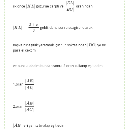
|
|
E
L
ilk önce
|
|
gözüme çarptı ve
oranından
|
K
L
|
|
E
L
|
|
E
C
|
K
L
|
|
E
C
2
+
x
|
|
=
geldi, daha sonra sezgisel olarak
|
K
L
|
=
2
+
x
3
K
L
3
başka bir eşitlik yaratmak için "E" noktasından
|
|
ye bir
|
D
C
|
D
C
paralel çektim
ve buna a dedim bundan sonra 2 oran kullanıp eşitledim
|
|
A
E
1.oran
|
A
E
|
|
A
L
|
|
|
A
L
|
|
A
E
2.oran
|
A
E
|
|
A
C
|
|
|
A
C
|
|
leri yalnız bırakıp eşitledim
|
A
E
|
A
E