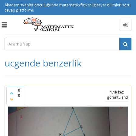
Akademisyenler öncülüğünde matematik/fizik/bilgisayar bilimleri soru
cevap platformu
Toggle
navigation
ucgende benzerlik
0
1.1k
kez
0
görüntülendi