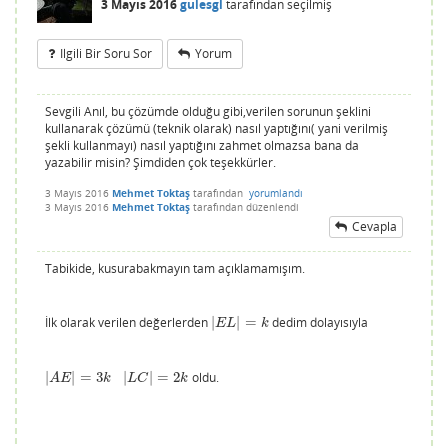
3 Mayıs 2016
gulesgl
tarafından
seçilmiş
Ilgili Bir Soru Sor
Yorum
Sevgili Anıl, bu çözümde olduğu gibi,verilen sorunun şeklini
kullanarak çözümü (teknik olarak) nasıl yaptığını( yani verilmiş
şekli kullanmayı) nasıl yaptığını zahmet olmazsa bana da
yazabilir misin? Şimdiden çok teşekkürler.
3 Mayıs 2016
Mehmet Toktaş
tarafından
yorumlandı
3 Mayıs 2016
Mehmet Toktaş
tarafından
düzenlendi
Cevapla
Tabikide, kusurabakmayın tam açıklamamışım.
İlk olarak verilen değerlerden
|
|
=
dedim dolayısıyla
|
E
L
|
=
k
E
L
k
|
|
=
3
|
|
=
2
oldu.
|
A
E
|
=
3
k
|
L
C
|
=
2
k
A
E
k
L
C
k