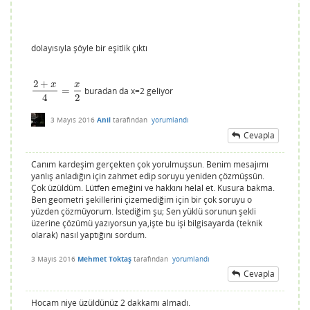
dolayısıyla şöyle bir eşitlik çıktı
2
+
x
x
=
buradan da x=2 geliyor
2
+
x
4
=
x
2
4
2
3 Mayıs 2016
Anil
tarafından
yorumlandı
Cevapla
Canım kardeşim gerçekten çok yorulmuşsun. Benim mesajımı
yanlış anladığın için zahmet edip soruyu yeniden çözmüşsün.
Çok üzüldüm. Lütfen emeğini ve hakkını helal et. Kusura bakma.
Ben geometri şekillerini çizemediğim için bir çok soruyu o
yüzden çözmüyorum. İstediğim şu; Sen yüklü sorunun şekli
üzerine çözümü yazıyorsun ya,işte bu işi bilgisayarda (teknik
olarak) nasıl yaptığını sordum.
3 Mayıs 2016
Mehmet Toktaş
tarafından
yorumlandı
Cevapla
Hocam niye üzüldünüz 2 dakkamı almadı.