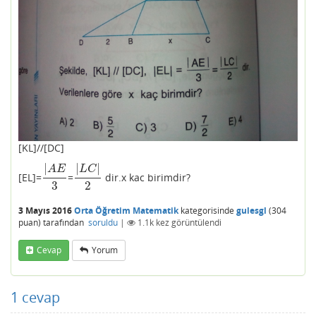
[KL]//[DC]
|
|
|
A
E
L
C
[EL]=
=
dir.x kac birimdir?
|
A
E
3
|
L
C
|
2
3
2
3 Mayıs 2016
Orta Öğretim Matematik
kategorisinde
gulesgl
(
304
puan)
tarafından
soruldu
|
1.1k
kez görüntülendi
Cevap
Yorum
1
cevap