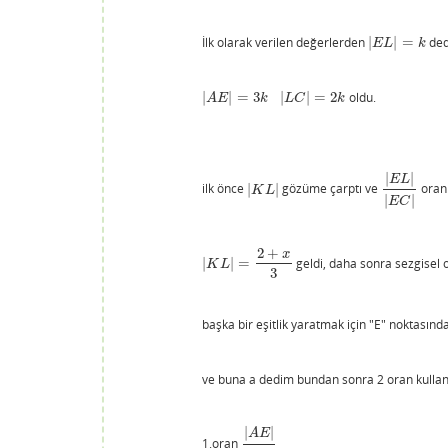
İlk olarak verilen değerlerden
|
|
=
ded
|
E
L
|
=
k
E
L
k
|
|
=
3
|
|
=
2
oldu.
|
A
E
|
=
3
k
|
L
C
|
=
2
k
A
E
k
L
C
k
|
|
E
L
ilk önce
|
|
gözüme çarptı ve
oran
|
K
L
|
|
E
L
|
|
E
C
|
K
L
|
|
E
C
2
+
x
|
|
=
geldi, daha sonra sezgisel 
|
K
L
|
=
2
+
x
3
K
L
3
başka bir eşitlik yaratmak için "E" noktasın
ve buna a dedim bundan sonra 2 oran kullan
|
|
A
E
1.oran
|
A
E
|
|
A
L
|