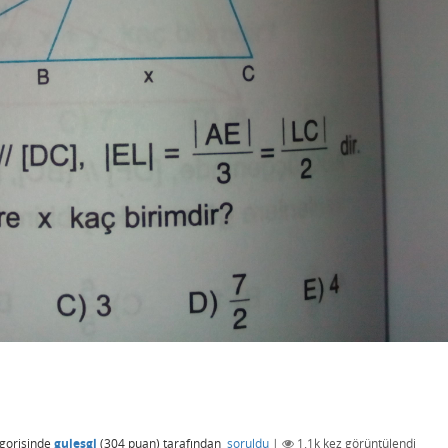
gorisinde
gulesgl
(
304
puan)
tarafından
soruldu
|
1.1k
kez görüntülendi