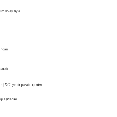
im dolayısıyla
ından
olarak
dan
|
|
ye bir paralel çektim
|
D
C
|
D
C
ıp eşitledim