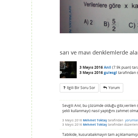
sarı ve mavı denklemlerde aları
3 Mayıs 2016
Anil
(
7.9k
puan)
tar
3 Mayıs 2016
gulesgl
tarafından
Ilgili Bir Soru Sor
Yorum
Sevgili Anıl, bu çözümde olduğu gibi,verilen 
şekli kullanmayı) nasıl yaptığını zahmet olm
3 Mayıs 2016
Mehmet Toktaş
tarafından
yorumla
3 Mayıs 2016
Mehmet Toktaş
tarafından
düzenlen
Tabikide, kusurabakmayın tam açıklamamış