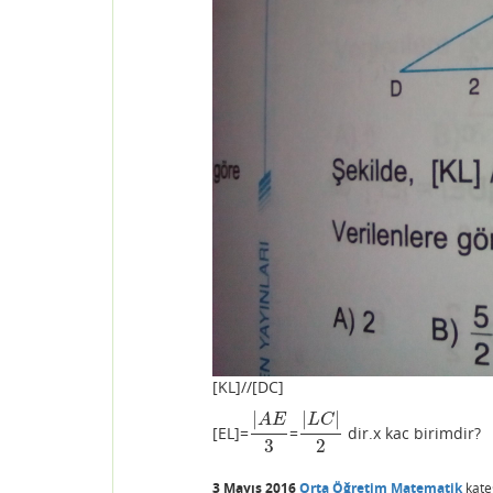
[KL]//[DC]
|
|
|
A
E
L
C
[EL]=
=
dir.x kac birimdir?
|
A
E
3
|
L
C
|
2
3
2
3 Mayıs 2016
Orta Öğretim Matematik
kate