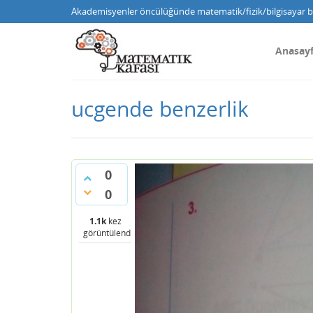
Akademisyenler öncülüğünde matematik/fizik/bilgisayar bi
Anasay
ucgende benzerlik
0
0
1.1k
kez
görüntülendi