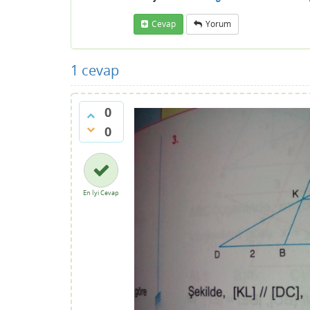
Cevap
Yorum
1
cevap
0
0
En İyi Cevap