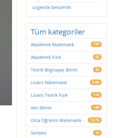
ucgende benzerlik
Tüm kategoriler
Akademik Matematik
737
Akademik Fizik
52
Teorik Bilgisayar Bilimi
32
Lisans Matematik
5.6k
Lisans Teorik Fizik
112
Veri Bilimi
145
Orta Öğretim Matematik
12.7k
Serbest
1k