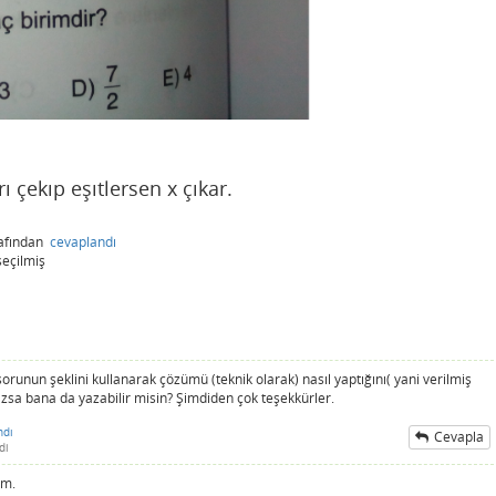
 çekıp eşıtlersen x çıkar.
afından
cevaplandı
seçilmiş
sorunun şeklini kullanarak çözümü (teknik olarak) nasıl yaptığını( yani verilmiş
azsa bana da yazabilir misin? Şimdiden çok teşekkürler.
ndı
Cevapla
di
ım.