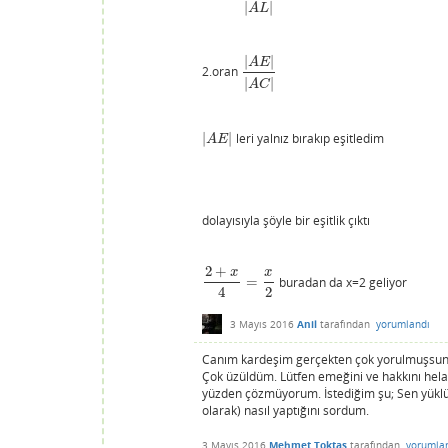
|
|
A
L
|
|
A
E
2.oran
|
A
E
|
|
A
C
|
|
|
A
C
|
|
leri yalnız bırakıp eşitledim
|
A
E
|
A
E
dolayısıyla şöyle bir eşitlik çıktı
2
+
x
x
=
buradan da x=2 geliyor
2
+
x
4
=
x
2
4
2
3 Mayıs 2016
Anil
tarafından
yorumlandı
Canım kardeşim gerçekten çok yorulmuşsun.
Çok üzüldüm. Lütfen emeğini ve hakkını helal
yüzden çözmüyorum. İstediğim şu; Sen yüklü 
olarak) nasıl yaptığını sordum.
3 Mayıs 2016
Mehmet Toktaş
tarafından
yorumla