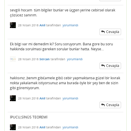
sevgili hocam tüm bilgiler bunlar ve üçgen yerine cebirsel olarak
çözücez sanırım.
28 Nisan 2016
Anil
tarafından
yorumlandı
Cevapla
Ek bilgi var mi demedim ki? Soru soruyorum. Bana gore bu soru
hakkinda sorulmasi gereken sorular bunlar hatta. Neyse...
28 Nisan 2016
Sercan
tarafından
yorumlandı
Cevapla
haklısınız ,benım gibi(amele gibi) cebir yapmaktansa güzel bir kıvrak
nokta yakalamak istiyorsunuz ama burada öyle bir şey ben de sizin
gibi göremiyorum.
28 Nisan 2016
Anil
tarafından
yorumlandı
Cevapla
İPUCU;SİNÜS TEOREMİ
28 Nisan 2016
Anil
tarafından
yorumlandı