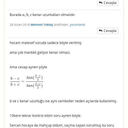
Cevapla
Burada
,
,
kenar uzunlukları olmalıdır.
a
,
b
,
c
a
b
c
29 Nisan 2016
Mehmet Toktaş
tarafından
yorumlandı
Cevapla
hocam malesef soruda sadece böyle verilmiş.
ama çok mantıklı geliyor kenar olması.
Ama cevap aynen şöyle
−
b
c
(
)
t
a
n
−
b
c
2
=
b
−
c
b
+
c
=
t
a
n
(
b
−
c
2
)
t
a
n
(
b
+
c
2
)
+
+
b
c
b
c
(
)
t
a
n
2
b ve c kenar uzunluğu ise aynı semboller neden açılarda kullanılmış.
10kere tekrar kontrol ettim soru aynen böyle .
Sercan hocaya da mahçup oldum, saçma sapan sorulmuş bu soru