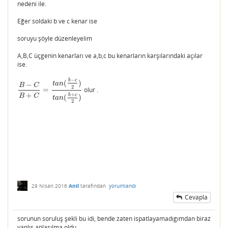
nedeni ile.
Eğer soldaki b ve c kenar ise
soruyu şöyle düzenleyelim
A,B,C üçgenin kenarları ve a,b,c bu kenarların karşılarındaki açılar
ise.
−
b
c
(
)
t
a
n
−
B
C
2
=
olur .
B
−
C
B
+
C
=
t
a
n
(
b
−
c
2
)
t
a
n
(
b
+
c
2
)
+
+
b
c
B
C
(
)
t
a
n
2
29 Nisan 2016
Anil
tarafından
yorumlandı
Cevapla
sorunun soruluş şekli bu idi, bende zaten ispatlayamadıgımdan biraz
yanlış anlaşılma oldu.