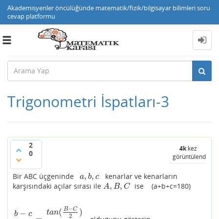
Akademisyenler öncülüğünde matematik/fizik/bilgisayar bilimleri soru
cevap platformu
Toggle
navigation
Trigonometri İspatları-3
2
4k
kez
0
görüntülendi
,
,
Bir ABC üçgeninde
kenarlar ve kenarların
a
,
b
,
c
a
b
c
,
,
karşısındaki açılar sırası ile
ise (a+b+c=180)
A
,
B
,
C
A
B
C
−
B
C
(
)
−
t
a
n
b
c
2