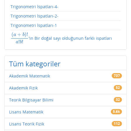
Trigonometri İspatları-4-
Trigonometri İspatları-2-
Trigonometri İspatları-1
(
+
)
!
a
b
'in Bir doğal sayı olduğunun farklı ispatları
(
a
+
b
)
!
a
!
b
!
!
!
a
b
Tüm kategoriler
Akademik Matematik
737
Akademik Fizik
52
Teorik Bilgisayar Bilimi
32
Lisans Matematik
5.6k
Lisans Teorik Fizik
112