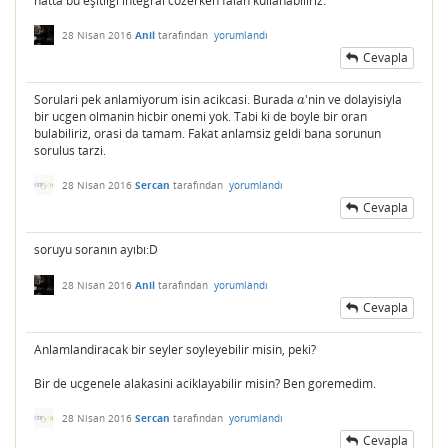
hatta bu eşitligi integral cozerken falan kullanabılırız.
28 Nisan 2016
Anil
tarafından
yorumlandı
Cevapla
Sorulari pek anlamiyorum isin acikcasi. Burada
'nin ve dolayisiyla
a
a
bir ucgen olmanin hicbir onemi yok. Tabi ki de boyle bir oran
bulabiliriz, orasi da tamam. Fakat anlamsiz geldi bana sorunun
sorulus tarzi.
28 Nisan 2016
Sercan
tarafından
yorumlandı
Cevapla
soruyu soranın ayıbı:D
28 Nisan 2016
Anil
tarafından
yorumlandı
Cevapla
Anlamlandiracak bir seyler soyleyebilir misin, peki?
Bir de ucgenele alakasini aciklayabilir misin? Ben goremedim.
28 Nisan 2016
Sercan
tarafından
yorumlandı
Cevapla