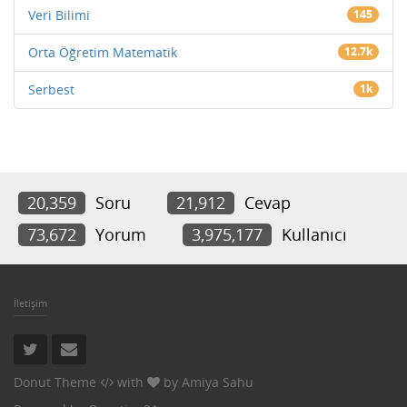
Veri Bilimi
145
Orta Öğretim Matematik
12.7k
Serbest
1k
20,359
Soru
21,912
Cevap
73,672
Yorum
3,975,177
Kullanıcı
İletişim
Donut Theme
with
by
Amiya Sahu