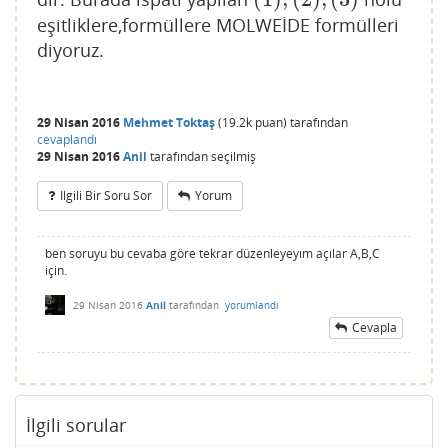
(
1
)
,
(
2
)
,
(
3
)
eşitliklere,formüllere MOLWEİDE formülleri
diyoruz.
29 Nisan 2016
Mehmet Toktaş
(
19.2k
puan)
tarafından
cevaplandı
29 Nisan 2016
Anil
tarafından
seçilmiş
Ilgili Bir Soru Sor
Yorum
ben soruyu bu cevaba göre tekrar düzenleyeyım açılar A,B,C
için.
29 Nisan 2016
Anil
tarafından
yorumlandı
Cevapla
İlgili sorular