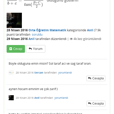
=
oldugunu gösterin
b
−
c
b
+
c
=
t
a
n
(
B
−
C
2
)
t
a
n
(
B
+
C
2
)
+
+
B
C
b
c
(
)
t
a
n
2
28 Nisan 2016
Orta Öğretim Matematik
kategorisinde
Anil
(
7.9k
puan)
tarafından
soruldu
29 Nisan 2016
Anil
tarafından
düzenlendi
|
4k
kez görüntülendi
Cevap
Yorum
Boyle olduguna emin misin? Sol taraf aci ve sag taraf oran.
28 Nisan 2016
Sercan
tarafından
yorumlandı
Cevapla
aynen hocam emınim ve çok zarif:)
28 Nisan 2016
Anil
tarafından
yorumlandı
Cevapla