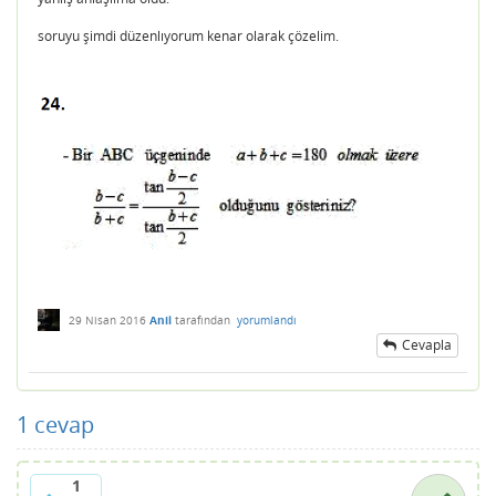
soruyu şimdi düzenlıyorum kenar olarak çözelim.
29 Nisan 2016
Anil
tarafından
yorumlandı
Cevapla
1
cevap
1