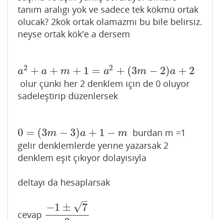
tanım aralıgı yok ve sadece tek kökmü ortak
olucak? 2kök ortak olamazmı bu bile belirsiz.
neyse ortak kök'e a dersem
2
2
+
+
+
1
=
+
(
3
−
2
)
+
2
a
2
+
a
+
m
+
1
=
a
2
+
(
3
m
−
2
)
a
+
2
a
a
m
a
m
a
olur çünki her 2 denklem için de 0 oluyor
sadeleştirip düzenlersek
0
=
(
3
−
3
)
+
1
−
burdan m =1
0
=
(
3
m
−
3
)
a
+
1
−
m
m
a
m
gelir denklemlerde yerıne yazarsak 2
denklem eşit çıkıyor dolayısıyla
deltayı da hesaplarsak
–
√
−
1
±
7
cevap
−
1
±
7
2