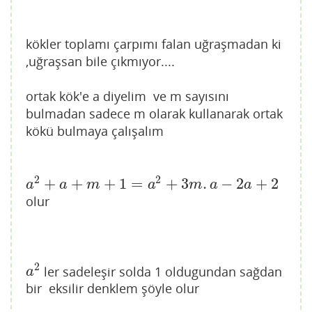
kökler toplamı çarpımı falan uğraşmadan ki
,uğraşsan bile çıkmıyor....
ortak kök'e a diyelim ve m sayısını
bulmadan sadece m olarak kullanarak ortak
kökü bulmaya çalışalım
2
2
+
+
+
1
=
+
3
.
−
2
+
2
a
2
+
a
+
m
+
1
=
a
2
+
3
m
.
a
−
2
a
+
2
a
a
m
a
m
a
a
olur
2
ler sadeleşir solda 1 oldugundan sağdan
a
2
a
bir eksilir denklem şöyle olur