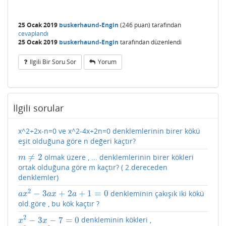
25 Ocak 2019
buskerhaund-Engin
(
246
puan)
tarafından
cevaplandı
25 Ocak 2019
buskerhaund-Engin
tarafından
düzenlendi
Ilgili Bir Soru Sor
Yorum
İlgili sorular
x^2+2x-n=0 ve x^2-4x+2n=0 denklemlerinin birer kökü
eşit olduğuna göre n değeri kaçtır?
≠
2
olmak üzere , ... denklemlerinin birer kökleri
m
≠
2
m
ortak olduğuna göre m kaçtır? ( 2.dereceden
denklemler)
2
−
3
+
2
+
1
=
0
denkleminin çakışık iki kökü
a
x
2
−
3
a
x
+
2
a
+
1
=
0
a
x
a
x
a
old.göre , bu kök kaçtır ?
2
−
3
−
7
=
0
denkleminin kökleri ,
x
2
−
3
x
−
7
=
0
x
x