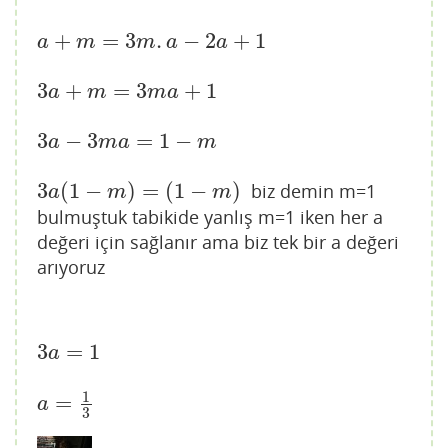
+
=
3
.
−
2
+
1
a
+
m
=
3
m
.
a
−
2
a
+
1
a
m
m
a
a
3
+
=
3
+
1
3
a
+
m
=
3
m
a
+
1
a
m
m
a
3
−
3
=
1
−
3
a
−
3
m
a
=
1
−
m
a
m
a
m
3
(
1
−
)
=
(
1
−
)
biz demin m=1
3
a
(
1
−
m
)
=
(
1
−
m
)
a
m
m
bulmuştuk tabikide yanlış m=1 iken her a
değeri için sağlanır ama biz tek bir a değeri
arıyoruz
3
=
1
3
a
=
1
a
1
=
a
=
1
3
a
3