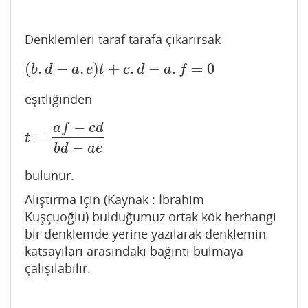
Denklemleri taraf tarafa çıkarırsak
(
.
−
.
)
+
.
−
.
=
0
(
b
.
d
−
a
.
e
)
t
+
c
.
d
−
a
.
f
=
0
b
d
a
e
t
c
d
a
f
eşitliğinden
−
a
f
c
d
=
t
=
a
f
−
c
d
b
d
−
a
e
t
−
b
d
a
e
bulunur.
Alıştırma için (Kaynak : İbrahim
Kuşçuoğlu) bulduğumuz ortak kök herhangi
bir denklemde yerine yazılarak denklemin
katsayıları arasındaki bağıntı bulmaya
çalışılabilir.