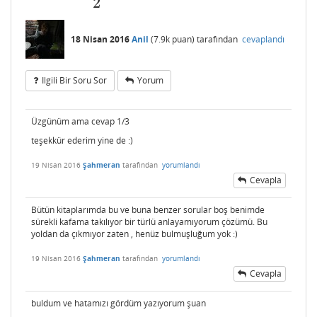
2
18 Nisan 2016
Anil
(
7.9k
puan)
tarafından
cevaplandı
Ilgili Bir Soru Sor
Yorum
Üzgünüm ama cevap 1/3
teşekkür ederim yine de :)
19 Nisan 2016
Şahmeran
tarafından
yorumlandı
Cevapla
Bütün kitaplarımda bu ve buna benzer sorular boş benimde
sürekli kafama takılıyor bir türlü anlayamıyorum çözümü. Bu
yoldan da çıkmıyor zaten , henüz bulmuşluğum yok :)
19 Nisan 2016
Şahmeran
tarafından
yorumlandı
Cevapla
buldum ve hatamızı gördüm yazıyorum şuan