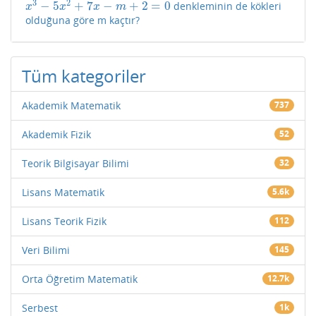
3
2
−
5
+
7
−
+
2
=
0
denkleminin de kökleri
x
3
−
5
x
2
+
7
x
−
m
+
2
=
0
x
x
x
m
olduğuna göre m kaçtır?
Tüm kategoriler
Akademik Matematik
737
Akademik Fizik
52
Teorik Bilgisayar Bilimi
32
Lisans Matematik
5.6k
Lisans Teorik Fizik
112
Veri Bilimi
145
Orta Öğretim Matematik
12.7k
Serbest
1k