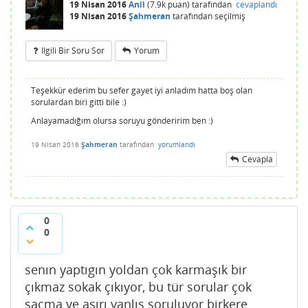
19 Nisan 2016
Anil
(
7.9k
puan)
tarafından
cevaplandı
19 Nisan 2016
Şahmeran
tarafından
seçilmiş
Ilgili Bir Soru Sor
Yorum
Teşekkür ederim bu sefer gayet iyi anladım hatta boş olan
sorulardan biri gitti bile :)
Anlayamadığım olursa soruyu gönderirim ben :)
19 Nisan 2016
Şahmeran
tarafından
yorumlandı
Cevapla
0
0
senın yaptıgın yoldan çok karmaşık bir
çıkmaz sokak çıkıyor, bu tür sorular çok
saçma ve aşırı yanlış soruluyor birkere