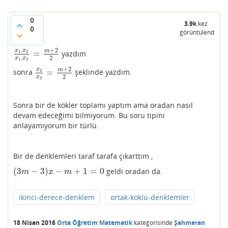
0
3.9k
kez
0
görüntülendi
.
+
2
x
x
m
=
1
2
yazdım
x
1
.
x
2
x
1
.
x
3
=
m
+
2
2
.
2
x
x
1
3
+
2
x
m
=
2
sonra
şeklinde yazdım.
x
2
x
3
=
m
+
2
2
2
x
3
Sonra bir de kökler toplamı yaptım ama oradan nasıl
devam edeceğimi bilmiyorum. Bu soru tipini
anlayamıyorum bir türlü.
Bir de denklemleri taraf tarafa çıkarttım ,
(
3
−
3
)
−
+
1
=
0
geldi oradan da.
(
3
m
−
3
)
x
−
m
+
1
=
0
m
x
m
ikinci-derece-denklem
ortak-köklü-denklemler
18 Nisan 2016
Orta Öğretim Matematik
kategorisinde
Şahmeran