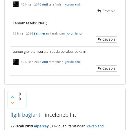
19 Nisan 2016
Anil
tarafından
yorumlandı
Cevapla
Tamam teşekkürler :)
19 Nisan 2016
Şahmeran
tarafından
yorumlandı
Cevapla
bunun gibi olan soruları at da beraber bakalım.
19 Nisan 2016
Anil
tarafından
yorumlandı
Cevapla
0
0
İlgili bağlantı
incelenebilir.
22 Ocak 2019
alpercay
(
3.4k
puan)
tarafından
cevaplandı