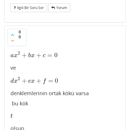
Ilgili Bir Soru Sor
Yorum
0
0
2
+
+
=
0
a
x
2
+
b
x
+
c
=
0
a
x
b
x
c
ve
2
+
+
=
0
d
x
2
+
e
x
+
f
=
0
d
x
e
x
f
denklemlerinin ortak kökü varsa
bu kök
t
t
olsun.