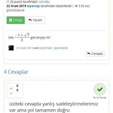
(
1.2k
puan)
tarafından
soruldu
22 Ocak 2019
alpercay
tarafından
düzenlendi
|
3.9k
kez
görüntülendi
Cevap
Yorum
–
√
−
1
±
7
kök
gibi birşey mi?
−
1
±
7
2
2
18 Nisan 2016
Anil
tarafından
yorumlandı
Cevapla
4
Cevaplar
0
0
En İyi Cevap
üstteki cevapta yanlış sadeleştirmelerimiz
var ama yol tamamen doğru