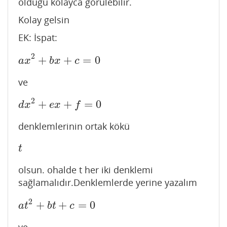
olduğu kolayca görülebilir.
Kolay gelsin
EK: İspat:
2
+
+
=
0
a
x
2
+
b
x
+
c
=
0
a
x
b
x
c
ve
2
+
+
=
0
d
x
2
+
e
x
+
f
=
0
d
x
e
x
f
denklemlerinin ortak kökü
t
t
olsun. ohalde t her iki denklemi
sağlamalıdır.Denklemlerde yerine yazalım
2
+
+
=
0
a
t
2
+
b
t
+
c
=
0
a
t
b
t
c