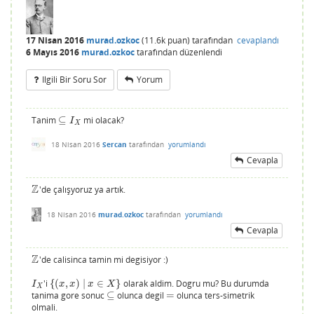
17 Nisan 2016
murad.ozkoc
(
11.6k
puan)
tarafından
cevaplandı
6 Mayıs 2016
murad.ozkoc
tarafından
düzenlendi
Ilgili Bir Soru Sor
Yorum
Tanim
⊆
mi olacak?
⊆
I
X
I
X
18 Nisan 2016
Sercan
tarafından
yorumlandı
Cevapla
Z
'de çalışyoruz ya artık.
Z
18 Nisan 2016
murad.ozkoc
tarafından
yorumlandı
Cevapla
Z
'de calisinca tamin mi degisiyor :)
Z
'i
{
(
,
)
|
∈
}
olarak aldim. Dogru mu? Bu durumda
I
X
{
(
x
,
x
)
|
x
∈
X
}
I
x
x
x
X
X
tanima gore sonuc
⊆
olunca degil
=
olunca ters-simetrik
⊆
=
olmali.