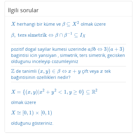
İlgili sorular
2
⊆
herhangi bir küme ve
olmak üzere
X
β
⊆
X
2
X
β
X
−
1
,
ters simetrik
⇔
∩
⊆
β
,
ters simetrik
⇔
β
∩
β
−
1
⊆
I
X
β
β
β
I
X
⇔
3
|
(
+
3
)
pozitif dogal sayilar kumesi uzerinde
a
β
b
⇔
3
|
(
a
+
3
)
a
β
b
a
bagintisi icin yansiyan , simwtrik, ters simetrik, gecisken
oldugunu inceleyip cozumleyiniz
Z
(
,
)
∈
⇔
+
de tanimli
çift veya
tek
Z
(
x
,
y
)
∈
β
⇔
x
+
y
x
x
y
β
x
y
x
bağıntisinin ozellikleri nedir?
2
2
2
R
=
{
(
,
)
|
+
<
1
,
≥
0
}
⊆
X
=
{
(
x
,
y
)
|
x
2
+
y
2
<
1
,
y
≥
0
}
⊆
R
2
X
x
y
x
y
y
olmak üzere
≅
[
0
,
1
)
×
[
0
,
1
)
X
≅
[
0
,
1
)
×
[
0
,
1
)
X
olduğunu gösteriniz.