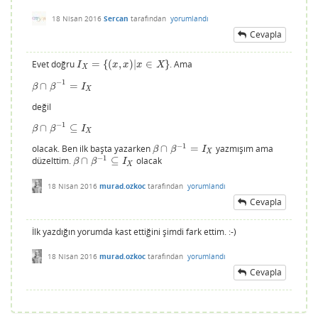
18 Nisan 2016
Sercan
tarafından
yorumlandı
Cevapla
Evet doğru
=
{
(
,
)
|
∈
}
. Ama
I
X
=
{
(
x
,
x
)
|
x
∈
X
}
I
x
x
x
X
X
−
1
∩
=
β
∩
β
−
1
=
I
X
β
β
I
X
değil
−
1
∩
⊆
β
∩
β
−
1
⊆
I
X
β
β
I
X
−
1
olacak. Ben ilk başta yazarken
∩
=
yazmışım ama
β
∩
β
−
1
=
I
X
β
β
I
X
−
1
düzelttim.
∩
⊆
olacak
β
∩
β
−
1
⊆
I
X
β
β
I
X
18 Nisan 2016
murad.ozkoc
tarafından
yorumlandı
Cevapla
İlk yazdığın yorumda kast ettiğini şimdi fark ettim. :-)
18 Nisan 2016
murad.ozkoc
tarafından
yorumlandı
Cevapla