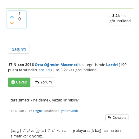
1
3.2k
kez
0
görüntülendi
bağıntı
17 Nisan 2016
Orta Öğretim Matematik
kategorisinde
Laedri
(
190
puan)
tarafından
soruldu
|
3.2k
kez görüntülendi
Cevap
Yorum
ters simetrik ne demek, yazabilir misin?
17 Nisan 2016
Ozgur
tarafından
yorumlandı
Cevapla
(
,
)
∈
ve
(
,
)
∈
iken
=
oluyorsa
bağıntısına ters
(
x
,
y
)
∈
β
(
y
,
x
)
∈
β
x
=
y
β
x
y
β
y
x
β
x
y
β
simetriktir diyoruz.