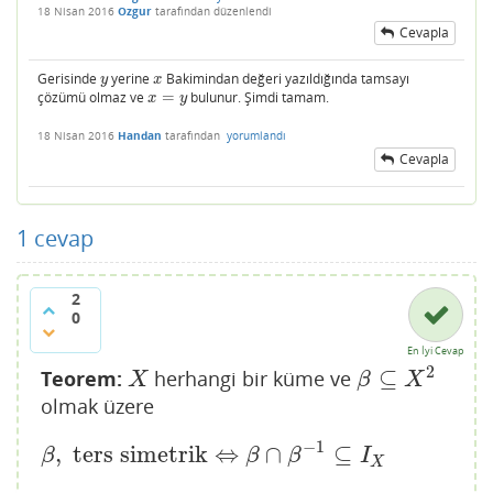
18 Nisan 2016
Ozgur
tarafından
düzenlendi
Cevapla
Gerisinde
yerine
Bakimindan değeri yazıldığında tamsayı
y
x
y
x
çözümü olmaz ve
=
bulunur. Şimdi tamam.
x
=
y
x
y
18 Nisan 2016
Handan
tarafından
yorumlandı
Cevapla
1
cevap
2
0
En İyi Cevap
2
⊆
Teorem:
herhangi bir küme ve
X
β
⊆
X
2
X
β
X
olmak üzere
−
1
,
ters simetrik
⇔
∩
⊆
β
,
ters simetrik
⇔
β
∩
β
−
1
⊆
I
X
β
β
β
I
X