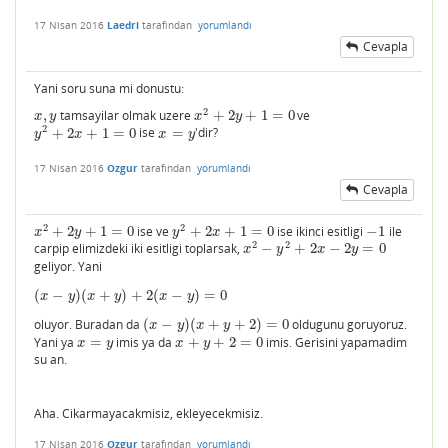
17 Nisan 2016
Laedri
tarafından
yorumlandı
Cevapla
Yani soru suna mi donustu:
2
,
tamsayilar olmak uzere
+
2
+
1
=
0
ve
x
,
y
x
2
+
2
y
+
1
=
0
x
y
x
y
2
+
2
+
1
=
0
ise
=
'dir?
y
2
+
2
x
+
1
=
0
x
=
y
y
x
x
y
17 Nisan 2016
Ozgur
tarafından
yorumlandı
Cevapla
2
2
+
2
+
1
=
0
ise ve
+
2
+
1
=
0
ise ikinci esitligi
−
1
ile
x
2
+
2
y
+
1
=
0
y
2
+
2
x
+
1
=
0
−
1
x
y
y
x
2
2
carpip elimizdeki iki esitligi toplarsak,
−
+
2
−
2
=
0
x
2
−
y
2
+
2
x
−
2
y
=
0
x
y
x
y
geliyor. Yani
(
−
)
(
+
)
+
2
(
−
)
=
0
(
x
−
y
)
(
x
+
y
)
+
2
(
x
−
y
)
=
0
x
y
x
y
x
y
oluyor. Buradan da
(
−
)
(
+
+
2
)
=
0
oldugunu goruyoruz.
(
x
−
y
)
(
x
+
y
+
2
)
=
0
x
y
x
y
Yani ya
=
imis ya da
+
+
2
=
0
imis. Gerisini yapamadim
x
=
y
x
+
y
+
2
=
0
x
y
x
y
su an.
Aha. Cikarmayacakmisiz, ekleyecekmisiz.
17 Nisan 2016
Ozgur
tarafından
yorumlandı