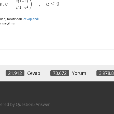
)
(
1
−
)
u
v
,
−
,
≤
0
v
v
u
2
√
1
−
v
uan)
tarafından
cevaplandı
an
seçilmiş
21,912
Cevap
73,672
Yorum
3,978,
ered by
Question2Answer