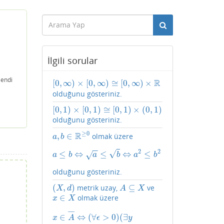
İlgili sorular
lendi
R
[
0
,
∞
)
×
[
0
,
∞
)
≅
[
0
,
∞
)
×
[
0
,
∞
)
×
[
0
,
∞
)
≅
[
0
,
∞
)
×
R
olduğunu gösteriniz.
[
0
,
1
)
×
[
0
,
1
)
≅
[
0
,
1
)
×
(
0
,
1
)
[
0
,
1
)
×
[
0
,
1
)
≅
[
0
,
1
)
×
(
0
,
1
)
olduğunu gösteriniz.
≥
0
R
,
∈
olmak üzere
a
,
b
∈
R
≥
0
a
b
−
−
2
2
√
≤
⇔
≤
⇔
≤
√
a
≤
b
⇔
a
≤
b
⇔
a
2
≤
b
2
a
b
a
b
a
b
olduğunu gösteriniz.
(
,
)
⊆
metrik uzay,
ve
(
X
,
d
)
A
⊆
X
X
d
A
X
∈
olmak üzere
x
∈
X
x
X
¯
¯
¯
¯
x
∈
A
¯
⇔
(
∀
ϵ
>
0
)
(
∃
y
∈
A
)
(
d
(
x
,
y
)
<
ϵ
)
∈
⇔
(
∀
>
0
)
(
∃
x
A
ϵ
y