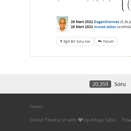
⎩
⎪
(
26 Mart 2022
DoganDonmez
(
6.3k
p
26 Mart 2022
murad.ozkoc
tarafınd
Ilgili Bir Soru Sor
Yorum
20,359
Soru
İletişim
Donut Theme
with
by
Amiya Sahu
Pow