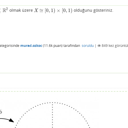
2
R
⊆
≅
[
0
,
1
)
×
[
0
,
1
)
olmak üzere
olduğunu gösteriniz.
X
≅
[
0
,
1
)
×
[
0
,
1
)
X
ategorisinde
murad.ozkoc
(
11.6k
puan)
tarafından
soruldu
|
849
kez görüntü