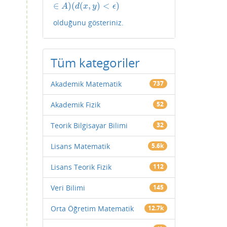
∈
)
(
(
,
)
<
)
A
d
x
y
ϵ
olduğunu gösteriniz.
Tüm kategoriler
Akademik Matematik
737
Akademik Fizik
52
Teorik Bilgisayar Bilimi
32
Lisans Matematik
5.6k
Lisans Teorik Fizik
112
Veri Bilimi
145
Orta Öğretim Matematik
12.7k