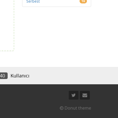
Serbest
1k
840
Kullanıcı
Donut theme