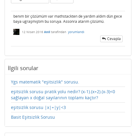
benım bir çözümüm var mathstackten de yardım aldım dün gece
baya ugraşmıştım bu soruya. Assonra atarım çözümü.
12 Nisan 2016
Anil
tarafından
yorumlandı
Cevapla
İlgili sorular
Ygs matematik "eşitsizlik" sorusu.
eşitsizlik sorusu pratik yolu nedir? (x-1).(x+2).(x-3)<0
sağlayan x doğal sayılarının toplamı kaçtır?
eşitsizlik sorusu |x|+|y|<3
Basit Eşitsizlik Sorusu