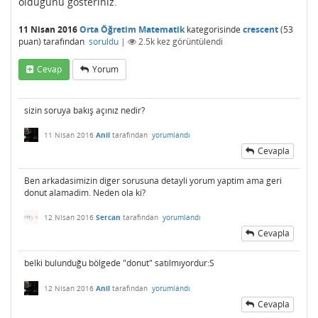
olduğunu gösteriniz.
11 Nisan 2016
Orta Öğretim Matematik
kategorisinde
crescent
(
53
puan)
tarafından
soruldu
|
2.5k
kez görüntülendi
Cevap
Yorum
sizin soruya bakış açınız nedir?
11 Nisan 2016
Anil
tarafından
yorumlandı
Cevapla
Ben arkadasimizin diger sorusuna detayli yorum yaptim ama geri
donut alamadim. Neden ola ki?
12 Nisan 2016
Sercan
tarafından
yorumlandı
Cevapla
belki bulunduğu bölgede "donut" satılmıyordur:S
12 Nisan 2016
Anil
tarafından
yorumlandı
Cevapla