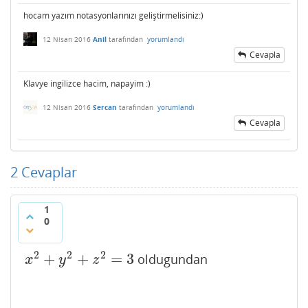
hocam yazım notasyonlarınızı geliştirmelisiniz:)
12 Nisan 2016
Anil
tarafından
yorumlandı
Cevapla
Klavye ingilizce hacim, napayim :)
12 Nisan 2016
Sercan
tarafından
yorumlandı
Cevapla
2
Cevaplar
1
0
2
2
2
+
+
=
3
oldugundan
x
2
+
y
2
+
z
2
=
3
x
y
z