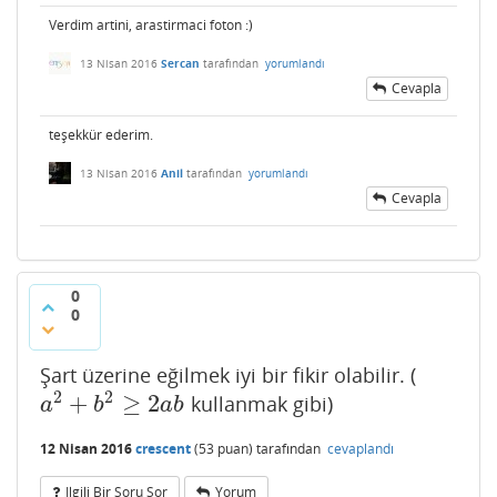
Verdim artini, arastirmaci foton :)
13 Nisan 2016
Sercan
tarafından
yorumlandı
Cevapla
teşekkür ederim.
13 Nisan 2016
Anil
tarafından
yorumlandı
Cevapla
0
0
Şart üzerine eğilmek iyi bir fikir olabilir. (
2
2
+
≥
2
kullanmak gibi)
a
2
+
b
2
≥
2
a
b
a
b
a
b
12 Nisan 2016
crescent
(
53
puan)
tarafından
cevaplandı
Ilgili Bir Soru Sor
Yorum