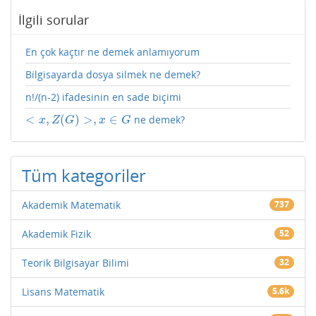
İlgili sorular
En çok kaçtır ne demek anlamıyorum
Bilgisayarda dosya silmek ne demek?
n!/(n-2) ifadesinin en sade biçimi
<
,
(
)
>
,
∈
ne demek?
<
x
,
Z
(
G
)
>
,
x
∈
G
x
Z
G
x
G
Tüm kategoriler
Akademik Matematik
737
Akademik Fizik
52
Teorik Bilgisayar Bilimi
32
Lisans Matematik
5.6k