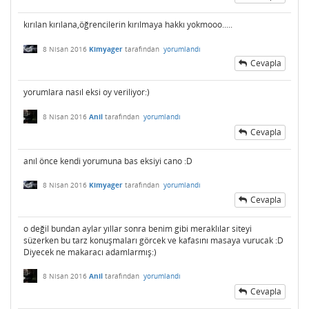
kırılan kırılana,öğrencilerin kırılmaya hakkı yokmooo.....
8 Nisan 2016
Kimyager
tarafından
yorumlandı
Cevapla
yorumlara nasıl eksi oy veriliyor:)
8 Nisan 2016
Anil
tarafından
yorumlandı
Cevapla
anıl önce kendi yorumuna bas eksiyi cano :D
8 Nisan 2016
Kimyager
tarafından
yorumlandı
Cevapla
o değil bundan aylar yıllar sonra benim gibi meraklılar siteyi
süzerken bu tarz konuşmaları görcek ve kafasını masaya vurucak :D
Diyecek ne makaracı adamlarmış:)
8 Nisan 2016
Anil
tarafından
yorumlandı
Cevapla