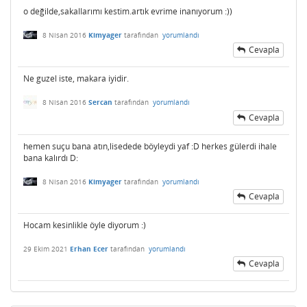
o değilde,sakallarımı kestim.artık evrime inanıyorum :))
8 Nisan 2016
Kimyager
tarafından
yorumlandı
Cevapla
Ne guzel iste, makara iyidir.
8 Nisan 2016
Sercan
tarafından
yorumlandı
Cevapla
hemen suçu bana atın,lisedede böyleydi yaf :D herkes gülerdi ihale
bana kalırdı D:
8 Nisan 2016
Kimyager
tarafından
yorumlandı
Cevapla
Hocam kesinlikle öyle diyorum :)
29 Ekim 2021
Erhan Ecer
tarafından
yorumlandı
Cevapla