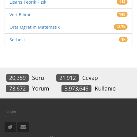
Lisans Teorik Fizik
112
Veri Bilimi
145
Orta Öğretim Matematik
12.7k
Serbest
1k
20,359
Soru
21,912
Cevap
73,672
Yorum
3,973,646
Kullanıcı
İletişim