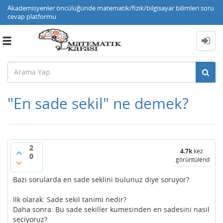
Akademisyenler öncülüğünde matematik/fizik/bilgisayar bilimleri soru
cevap platformu
Toggle
navigation
"En sade sekil" ne demek?
2
4.7k
kez
0
görüntülendi
Bazi sorularda en sade seklini bulunuz diye soruyor?
Ilk olarak: Sade sekil tanimi nedir?
Daha sonra: Bu sade sekiller kumesinden en sadesini nasil
seciyoruz?