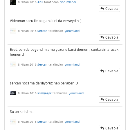
8 Nisan 2016
Anil
tarafından
yorumlandı
Cevapla
Videonun soru ile baglantisini da verseydin :)
8 Nisan 2016
Sercan
tarafından
yorumlandı
Cevapla
Evet, ben de begendim ama yuzune karsi demem, cunku simaracak
hemen :)
8 Nisan 2016
Sercan
tarafından
yorumlandı
Cevapla
sercan hocama darılıyoruz hep beraber :D
8 Nisan 2016
Kimyager
tarafından
yorumlandı
Cevapla
Su an kirildim...
8 Nisan 2016
Sercan
tarafından
yorumlandı
Cevapla