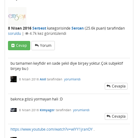
8 Nisan 2016
Serbest
kategorisinde
Sercan
(
25.6k
puan)
tarafından
soruldu
|
4.7k
kez görüntülendi
Cevap
Yorum
bu tamamen keyfidir en sade şekil diye birşey yoktur.Çok subjektif
birşey bu:)
8 Nisan 2016
Anil
tarafından
yorumlandı
Cevapla
bakınca gözü yormayan hali :D
8 Nisan 2016
Kimyager
tarafından
yorumlandı
Cevapla
https://www.youtube.com/watch?v=wlYY1jranOY
.