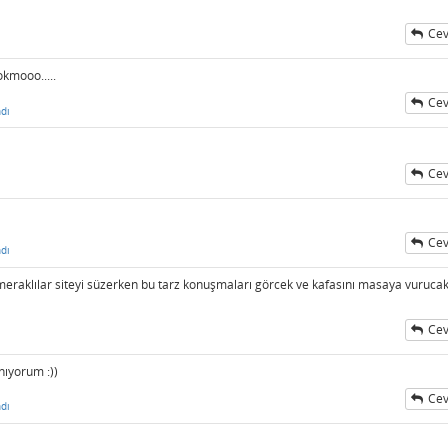
Cev
okmooo.....
Cev
dı
Cev
Cev
dı
 meraklılar siteyi süzerken bu tarz konuşmaları görcek ve kafasını masaya vurucak
Cev
nıyorum :))
Cev
dı