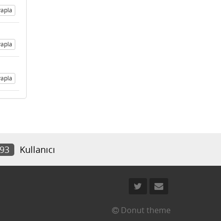
apla
apla
apla
993
Kullanıcı
Donut theme