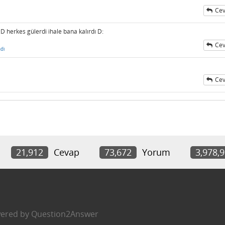
Cev
D herkes gülerdi ihale bana kalırdı D:
Cev
dı
Cev
21,912
Cevap
73,672
Yorum
3,978,
ered by
Question2Answer