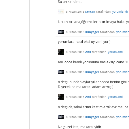
Su an kirildim...
8 Nisan 2016
Sercan
tarafından
yorumlandı
kırılan kırılana,öğrencilerin kırılmaya hakkı y
8 Nisan 2016
Kimyager
tarafından
yorumlan
yorumlara nasıl eksi oy veriliyor:)
8 Nisan 2016
Anil
tarafından
yorumlandı
anıl önce kendi yorumuna bas eksiyi cano :D
8 Nisan 2016
Kimyager
tarafından
yorumlan
o değil bundan aylar yıllar sonra benim gibi
Diyecek ne makaracı adamlarmış:)
8 Nisan 2016
Anil
tarafından
yorumlandı
o değilde,sakallarımı kestim.artık evrime ina
8 Nisan 2016
Kimyager
tarafından
yorumlan
Ne guzel iste, makara iyidir.