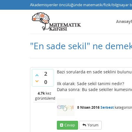
Akademisyenler öncülüğünde matematik/fizik/bilgisayar bi
Anasay
"En sade sekil" ne deme
Bazi sorularda en sade seklini bulunu
2
0
Ilk olarak: Sade sekil tanimi nedir?
Daha sonra: Bu sade sekiller kumesind
4.7k
kez
görüntülendi
8 Nisan 2016
Serbest
kategorisi
Cevap
Yorum