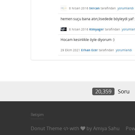
8 Nisan 2016
Sercan
tarafından
yorumlandı
hemen suçu bana atın,lisedede böyleydi yaf :
8 Nisan 2016
Kimyager
tarafından
yorumlan
Hocam kesinlikle öyle diyorum :)
29 Ekim 2021
Erhan Ecer
tarafından
yorumlandı
20,359
Soru
İletişim
Donut Theme
with
by
Amiya Sahu
Pow