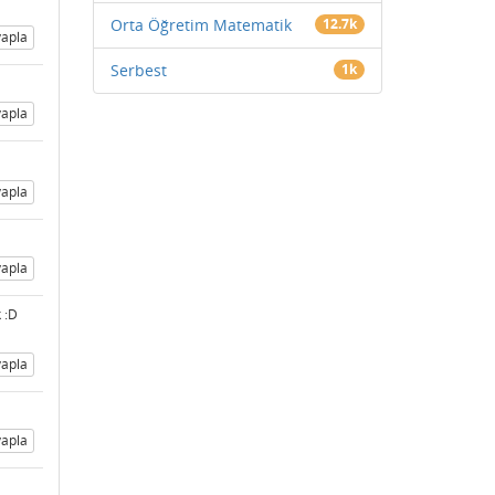
Orta Öğretim Matematik
12.7k
apla
Serbest
1k
apla
apla
apla
 :D
apla
apla