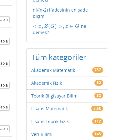
n!/(n-2) ifadesinin en sade
biçimi
apla
<
,
(
)
>
,
∈
ne
<
x
,
Z
(
G
)
>
,
x
∈
G
x
Z
G
x
G
demek?
apla
Tüm kategoriler
apla
Akademik Matematik
737
Akademik Fizik
52
apla
Teorik Bilgisayar Bilimi
32
apla
Lisans Matematik
5.6k
Lisans Teorik Fizik
112
apla
Veri Bilimi
145