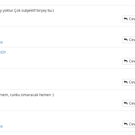
 yoktur.Çok subjektif birşey bu:)
Cev
Cev
dı
anOY
.
Cev
Cev
emem, cunku simaracak hemen :)
Cev
Cev
dı