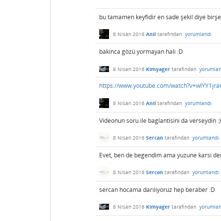
bu tamamen keyfidir en sade şekil diye birşey
8 Nisan 2016
Anil
tarafından
yorumlandı
bakınca gözü yormayan hali :D
8 Nisan 2016
Kimyager
tarafından
yorumlan
https://www.youtube.com/watch?v=wlYY1jr
8 Nisan 2016
Anil
tarafından
yorumlandı
Videonun soru ile baglantisini da verseydin :)
8 Nisan 2016
Sercan
tarafından
yorumlandı
Evet, ben de begendim ama yuzune karsi d
8 Nisan 2016
Sercan
tarafından
yorumlandı
sercan hocama darılıyoruz hep beraber :D
8 Nisan 2016
Kimyager
tarafından
yorumlan