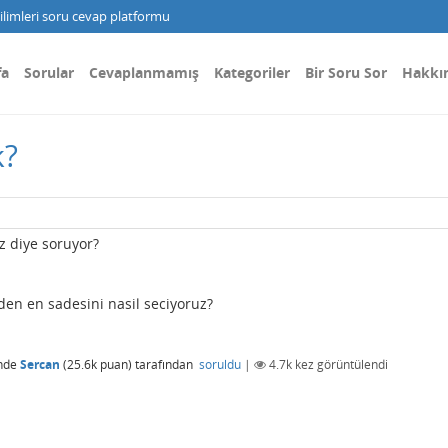
limleri soru cevap platformu
fa
Sorular
Cevaplanmamış
Kategoriler
Bir Soru Sor
Hakkı
k?
z diye soruyor?
en en sadesini nasil seciyoruz?
nde
Sercan
(
25.6k
puan)
tarafından
soruldu
|
4.7k
kez görüntülendi