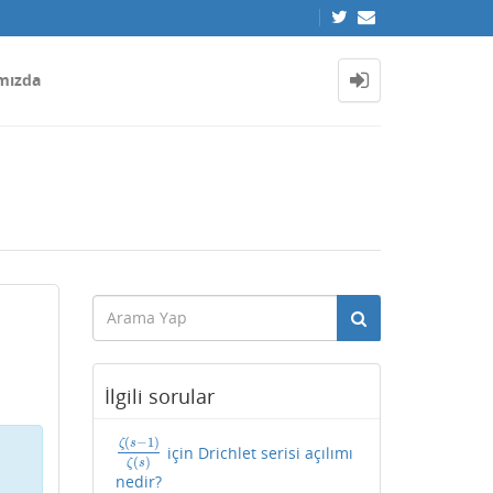
mızda
İlgili sorular
(
−
1
)
ζ
s
için Drichlet serisi açılımı
ζ
(
s
−
1
)
ζ
(
s
)
(
)
ζ
s
nedir?