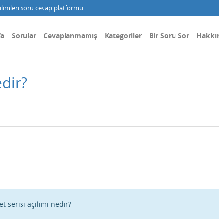
limleri soru cevap platformu
fa
Sorular
Cevaplanmamış
Kategoriler
Bir Soru Sor
Hakkı
edir?
et serisi açılımı nedir?