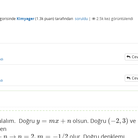
gorisinde
Kimyager
(
1.3k
puan)
tarafından
soruldu
|
2.5k
kez görüntülendi
Cev
ndı
Cev
dı
=
+
(
−
2
,
3
)
ulalım. Doğru
olsun. Doğru
ve
y
=
m
x
+
n
(
−
2
,
3
)
y
m
x
n
den
+
→
=
2
,
=
−
1
/
2
olur. Doğru denklemi
1
/
2
n
n
m