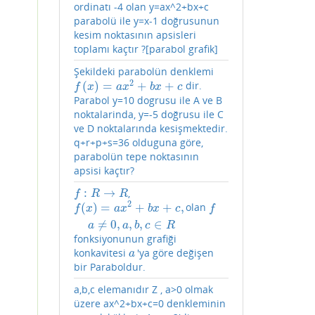
ordinatı -4 olan y=ax^2+bx+c
parabolü ile y=x-1 doğrusunun
kesim noktasının apsisleri
toplamı kaçtır ?[parabol grafik]
Şekildeki parabolün denklemi
2
(
)
=
+
+
dir.
f
(
x
)
=
a
x
2
+
b
x
+
c
f
x
a
x
b
x
c
Parabol y=10 dogrusu ile A ve B
noktalarinda, y=-5 doğrusu ile C
ve D noktalarında kesişmektedir.
q+r+p+s=36 olduguna göre,
parabolün tepe noktasının
apsisi kaçtır?
:
→
,
f
:
R
→
R
f
R
R
2
(
)
=
+
+
,
olan
f
(
x
)
=
a
x
2
+
b
x
+
c
,
a
≠
0
,
a
,
b
,
c
∈
R
f
f
x
a
x
b
x
c
f
≠
0
,
,
,
∈
a
a
b
c
R
fonksiyonunun grafiği
konkavitesi
'ya göre değişen
a
a
bir Paraboldur.
a,b,c elemanıdır Z , a>0 olmak
üzere ax^2+bx+c=0 denkleminin