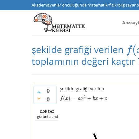
Akademisyenler öncülüğünde matematik/fizik/bilgisayar bi
Anasay
(
şekilde grafiği verilen
f
(
x
f
toplamının değeri kaçtır 
şekilde grafiği verilen
0
2
(
)
=
+
+
f
(
x
)
=
a
x
2
+
b
x
+
c
0
f
x
a
x
b
x
c
2.5k
kez
görüntülendi