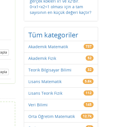
gerçek kökleri x1 ve x2'dir.
0<x1<x2<1 olması için a tam
sayısının en küçük değeri kaçtır?
Tüm kategoriler
Akademik Matematik
737
apla
Akademik Fizik
52
Teorik Bilgisayar Bilimi
32
apla
Lisans Matematik
5.6k
Lisans Teorik Fizik
112
Veri Bilimi
145
Orta Öğretim Matematik
12.7k