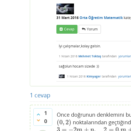
31 Mart 2016
Orta Öğretim Matematik
kate
Cevap
Yorum
İyi çalışmalar,kolay gelsin.
1 Nisan 2016
Mehmet Toktaş
tarafından
yorumla
sağolun hocam sizede :))
1 Nisan 2016
Kimyager
tarafından
yorumlan
1
cevap
1
Önce doğrunun denklemini b
0
(
0
,
2
)
noktalarından geçtiğin
(
0
,
2
)
3
=
−
2
+
,
2
=
0.
3
=
−
2
m
+
n
,
2
=
0.
m
+
n
→
n
=
2
,
m
=
−
m
n
m