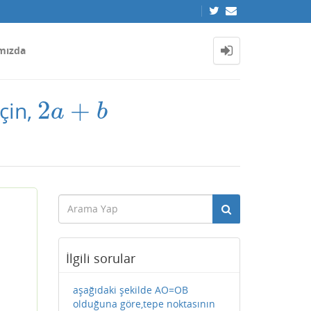
mızda
2
+
çin,
2
a
+
b
a
b
İlgili sorular
aşağıdaki şekilde AO=OB
olduğuna göre,tepe noktasının