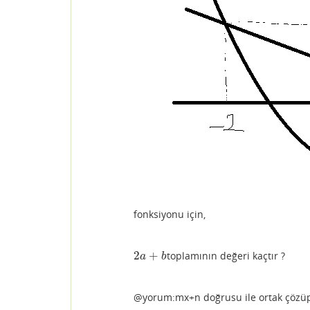
fonksiyonu için,
2
+
toplamının değeri kaçtır ?
2
a
+
b
a
b
@yorum:mx+n doğrusu ile ortak çözüp 