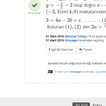
=
−
+
2
−
x
olup doğru
y
=
−
x
2
+
2
x
−
y
x
2
(
−
2
,
3
)
(
4
,
0
)
noktalarından
(
−
2
,
3
)
v
e
(
4
,
0
)
v
e
En İyi Cevap
3
=
4
−
2
+
.
.
.
.
.
.
.
.
.
(
3
=
4
a
−
2
b
+
c
.
.
.
.
.
.
.
.
.
(
1
)
a
b
c
(
1
)
,
(
2
)
2
=
Bulunan
den
(
1
)
,
(
2
)
2
a
=
2
−
c
a
31 Mart 2016
Mehmet Toktaş
(
19.2k
puan)
t
31 Mart 2016
Kimyager
tarafından
seçilmiş
Ilgili Bir Soru Sor
Yorum
eyvallah hocam,doğrunun kestiği noktaları k
31 Mart 2016
Kimyager
tarafından
yorumla
20,359
Soru