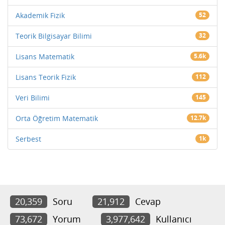
Akademik Fizik
52
Teorik Bilgisayar Bilimi
32
Lisans Matematik
5.6k
Lisans Teorik Fizik
112
Veri Bilimi
145
Orta Öğretim Matematik
12.7k
Serbest
1k
20,359
Soru
21,912
Cevap
73,672
Yorum
3,977,642
Kullanıcı