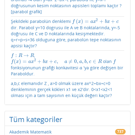
doğrusunun kesim noktasının apsisleri toplamı kaçtır ?
[parabol grafik]
2
(
)
=
+
+
Şekildeki parabolün denklemi
f
(
x
)
=
a
x
2
+
b
x
+
c
f
x
a
x
b
x
c
dir. Parabol y=10 dogrusu ile A ve B noktalarinda, y=-5
doğrusu ile C ve D noktalarında kesişmektedir.
q+r+p+s=36 olduguna göre, parabolün tepe noktasının
apsisi kaçtır?
:
→
,
f
:
R
→
R
f
R
R
2
(
)
=
+
+
,
≠
0
,
,
,
∈
olan
f
(
x
)
=
a
x
2
+
b
x
+
c
,
a
≠
0
,
a
,
b
,
c
∈
R
f
f
x
a
x
b
x
c
a
a
b
c
R
f
fonksiyonunun grafiği konkavitesi
'ya göre değişen bir
a
a
Paraboldur.
a,b,c elemanıdır Z , a>0 olmak üzere ax^2+bx+c=0
denkleminin gerçek kökleri x1 ve x2'dir. 0<x1<x2<1
olması için a tam sayısının en küçük değeri kaçtır?
Tüm kategoriler
Akademik Matematik
737