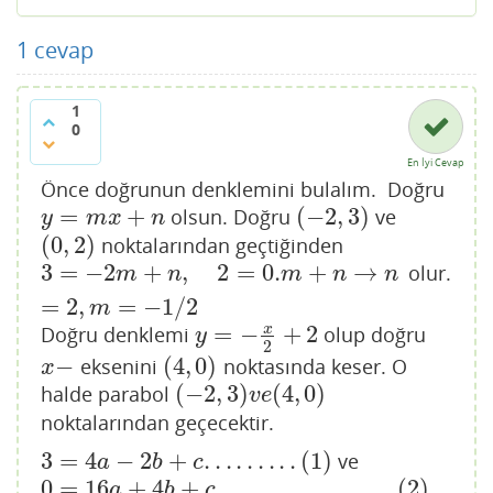
1
cevap
1
0
En İyi Cevap
Önce doğrunun denklemini bulalım. Doğru
=
+
(
−
2
,
3
)
olsun. Doğru
ve
y
=
m
x
+
n
(
−
2
,
3
)
y
m
x
n
(
0
,
2
)
noktalarından geçtiğinden
(
0
,
2
)
3
=
−
2
+
,
2
=
0.
+
→
olur.
3
=
−
2
m
+
n
,
2
=
0.
m
+
n
→
n
=
2
,
m
=
−
1
/
2
m
n
m
n
n
=
2
,
=
−
1
/
2
m
=
−
+
2
x
Doğru denklemi
olup doğru
y
=
−
x
2
+
2
y
2
−
(
4
,
0
)
eksenini
noktasında keser. O
x
−
(
4
,
0
)
x
(
−
2
,
3
)
(
4
,
0
)
halde parabol
(
−
2
,
3
)
v
e
(
4
,
0
)
v
e
noktalarından geçecektir.
3
=
4
−
2
+
.
.
.
.
.
.
.
.
.
(
1
)
ve
3
=
4
a
−
2
b
+
c
.
.
.
.
.
.
.
.
.
(
1
)
a
b
c
0
=
16
+
4
+
.
.
.
.
.
.
.
.
.
.
.
.
.
.
.
.
.
(
2
)
0
=
16
a
+
4
b
+
c
.
.
.
.
.
.
.
.
.
.
.
.
.
.
.
.
.
(
2
)
a
b
c