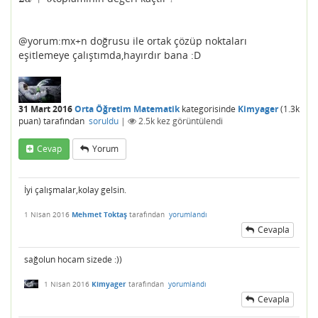
@yorum:mx+n doğrusu ile ortak çözüp noktaları
eşitlemeye çalıştımda,hayırdır bana :D
31 Mart 2016
Orta Öğretim Matematik
kategorisinde
Kimyager
(
1.3k
puan)
tarafından
soruldu
|
2.5k
kez görüntülendi
Cevap
Yorum
İyi çalışmalar,kolay gelsin.
1 Nisan 2016
Mehmet Toktaş
tarafından
yorumlandı
Cevapla
sağolun hocam sizede :))
1 Nisan 2016
Kimyager
tarafından
yorumlandı
Cevapla