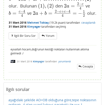
2
−
c
(
1
)
,
(
2
)
2
=
olur. Bulunan
den
ve
(
1
)
,
(
2
)
2
a
=
2
−
c
4
a
4
−
4
2
−
+
−
4
1
c
c
c
=
2
+
=
=
−
ve
olur.
b
=
c
−
4
4
2
a
+
b
=
2
−
c
+
c
−
4
4
=
−
1
2
b
a
b
2
4
4
31 Mart 2016
Mehmet Toktaş
(
19.2k
puan)
tarafından
cevaplandı
31 Mart 2016
Kimyager
tarafından
seçilmiş
Ilgili Bir Soru Sor
Yorum
eyvallah hocam,doğrunun kestiği noktaları kullanmak aklıma
gelmedi :/
31 Mart 2016
Kimyager
tarafından
yorumlandı
Cevapla
İlgili sorular
aşağıdaki şekilde AO=OB olduğuna göre,tepe noktasının
ordinatı -4 olan y=ax^2+bx+c parabolü ile y=x-1