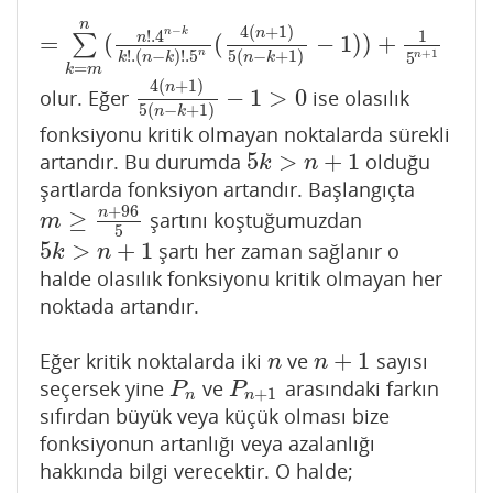
n
4
(
+
1
)
−
n
n
k
!
.4
1
=
(
(
−
1
)
)
+
n
∑
=
∑
k
=
m
n
(
n
!
.4
n
−
k
k
!
.
(
n
−
k
)
!
.5
n
(
4
(
n
+
1
)
5
(
n
−
k
+
1
)
−
1
)
)
+
1
5
+
1
n
!
.
(
−
)
!
.5
5
(
−
+
1
)
n
5
k
n
k
n
k
=
k
m
4
(
+
1
)
n
−
1
>
0
olur. Eğer
ise olasılık
4
(
n
+
1
)
5
(
n
−
k
+
1
)
−
1
>
0
5
(
−
+
1
)
n
k
fonksiyonu kritik olmayan noktalarda sürekli
5
>
+
1
artandır. Bu durumda
olduğu
5
k
>
n
+
1
k
n
şartlarda fonksiyon artandır. Başlangıçta
+
96
n
≥
şartını koştuğumuzdan
m
≥
n
+
96
5
m
5
5
>
+
1
şartı her zaman sağlanır o
5
k
>
n
+
1
k
n
halde olasılık fonksiyonu kritik olmayan her
noktada artandır.
+
1
Eğer kritik noktalarda iki
ve
sayısı
n
n
+
1
n
n
seçersek yine
ve
arasındaki farkın
P
n
P
n
+
1
P
P
+
1
n
n
sıfırdan büyük veya küçük olması bize
fonksiyonun artanlığı veya azalanlığı
hakkında bilgi verecektir. O halde;