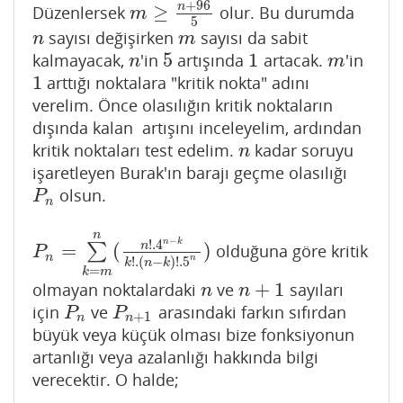
+
96
n
≥
Düzenlersek
olur. Bu durumda
m
≥
n
+
96
5
m
5
sayısı değişirken
sayısı da sabit
n
m
n
m
5
1
kalmayacak,
'in
artışında
artacak.
'in
n
5
1
m
n
m
1
arttığı noktalara "kritik nokta" adını
1
verelim. Önce olasılığın kritik noktaların
dışında kalan artışını inceleyelim, ardından
kritik noktaları test edelim.
kadar soruyu
n
n
işaretleyen Burak'ın barajı geçme olasılığı
olsun.
P
n
P
n
n
−
n
k
!
.4
=
(
)
n
∑
olduğuna göre kritik
P
n
=
∑
k
=
m
n
(
n
!
.4
n
−
k
k
!
.
(
n
−
k
)
!
.5
n
)
P
n
n
!
.
(
−
)
!
.5
k
n
k
=
k
m
+
1
olmayan noktalardaki
ve
sayıları
n
n
+
1
n
n
için
ve
arasındaki farkın sıfırdan
P
n
P
n
+
1
P
P
+
1
n
n
büyük veya küçük olması bize fonksiyonun
artanlığı veya azalanlığı hakkında bilgi
verecektir. O halde;