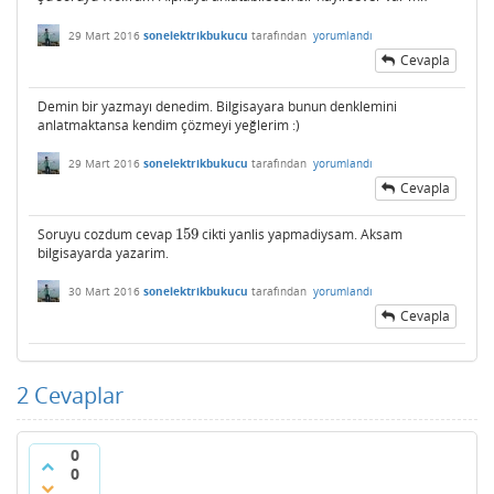
29 Mart 2016
sonelektrikbukucu
tarafından
yorumlandı
Cevapla
Demin bir yazmayı denedim. Bilgisayara bunun denklemini
anlatmaktansa kendim çözmeyi yeğlerim :)
29 Mart 2016
sonelektrikbukucu
tarafından
yorumlandı
Cevapla
Soruyu cozdum cevap
159
cikti yanlis yapmadiysam. Aksam
159
bilgisayarda yazarim.
30 Mart 2016
sonelektrikbukucu
tarafından
yorumlandı
Cevapla
2
Cevaplar
0
0