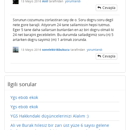
13 Mayıs 2016
Anil
tarafından
yorumlandı
Cevapla
Sorunun cozumunu zorlastiran sey de o. Soru dogru soru degil
nete gore barajli. Atiyorum 24 tane sallamissin hepsi tutmus.
Eger 5 tane daha sallarsan bunlardan en az biri dogru olmali ki
24 net barajini gecebilelim. Bu durumda salladigimiz soru (n) 5
artarken dogru sayimiz (m) 1 artmak zorunda.
13 Mayıs 2016
sonelektrikbukucu
tarafından
yorumlandı
Cevapla
İlgili sorular
Ygs ebob ekok
Ygs ebob ekok
YGS Hakkındaki düşüncelerinizi Alalım :)
Ali ve Burak hilesiz bir zarı üst yüze 6 sayısı gelene