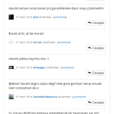
olasılık tamam ama burak için garantilemek diyor orayı çözemedim.
27 Mart 2016
Anil
tarafından
yorumlandı
Cevapla
Burak at'tir, at da murad.
27 Mart 2016
Sercan
tarafından
yorumlandı
Cevapla
olasılık yoktur,hayırlısı olur :)
27 Mart 2016
Kimyager
tarafından
yorumlandı
Cevapla
@dexor hocam dogru sayisi degil nete gore geciliyor baraj soruda
isleri zorlastiran da o.
27 Mart 2016
sonelektrikbukucu
tarafından
yorumlandı
Cevapla
Şu soruyu Wolfram-Alphaya anlatabilecek bir hayırsever var mı?