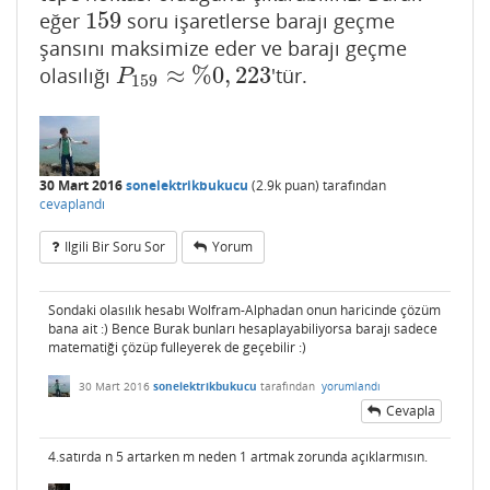
159
eğer
soru işaretlerse barajı geçme
159
şansını maksimize eder ve barajı geçme
≈
%
0
,
223
olasılığı
'tür.
P
159
≈
%
0
,
223
P
159
30 Mart 2016
sonelektrikbukucu
(
2.9k
puan)
tarafından
cevaplandı
Ilgili Bir Soru Sor
Yorum
Sondaki olasılık hesabı Wolfram-Alphadan onun haricinde çözüm
bana ait :) Bence Burak bunları hesaplayabiliyorsa barajı sadece
matematiği çözüp fulleyerek de geçebilir :)
30 Mart 2016
sonelektrikbukucu
tarafından
yorumlandı
Cevapla
4.satırda n 5 artarken m neden 1 artmak zorunda açıklarmısın.