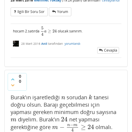
28 Mart 2016
Mehmet Toktaş
(
19.2k
puan)
tarafından
cevaplandı
Ilgili Bir Soru Sor
Yorum
5
hocam 2.satırda
≥
24
olucak sanırım.
5
4
a
≥
24
a
4
28 Mart 2016
Anil
tarafından
yorumlandı
Cevapla
0
0
Burak'ın işaretlediği
sorudan
tanesi
n
k
n
k
doğru olsun. Barajı geçebilmesi için
yapması gereken minimum doğru sayısına
24
diyelim. Burak'ın
net yapması
m
24
m
−
n
m
−
≥
24
gerektiğine göre
olmalı.
m
−
n
−
m
4
≥
24
m
4