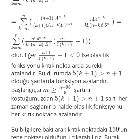
!
.
(
−
)
!
.5
k
n
k
=
k
m
n
−
n
k
(
+
1
)
!
.4
−
n
n
k
!
.4
=
(
−
)
=
n
∑
=
∑
k
=
m
n
(
(
n
+
1
)
!
.4
n
−
k
(
k
+
1
)
!
.
(
n
−
k
)
!
.5
n
+
1
−
n
!
.4
n
−
k
k
!
.
(
n
+
1
n
!
.
(
−
)
!
.5
n
(
+
1
)
!
.
(
−
)
!
.5
k
n
k
k
n
k
=
k
m
n
−
+
1
n
k
!
.4
n
(
(
−
1
)
)
n
∑
n
!
.
(
−
)
!
.5
5
(
+
1
)
k
n
k
k
=
k
m
+
1
n
−
1
<
0
olur. Eğer
ise olasılık
n
+
1
5
(
k
+
1
)
−
1
<
0
5
(
+
1
)
k
fonksiyonu kritik noktalarda sürekli
5
(
+
1
)
>
+
1
azalandır. Bu durumda
5
(
k
+
1
)
>
n
+
1
k
n
olduğu şartlarda fonksiyon azalandır.
+
96
n
≥
Başlangıçta
şartını
m
≥
n
+
96
5
m
5
5
(
+
1
)
>
+
1
koştuğumuzdan
şartı her
5
(
k
+
1
)
>
n
+
1
k
n
zaman sağlanır o halde olasılık fonksiyonu
her kritik noktada azalandır.
159
Bu bilgilere bakılarak kritik noktadaki
'un
159
tepe noktası olduğunu çıkarabiliriz. Burak