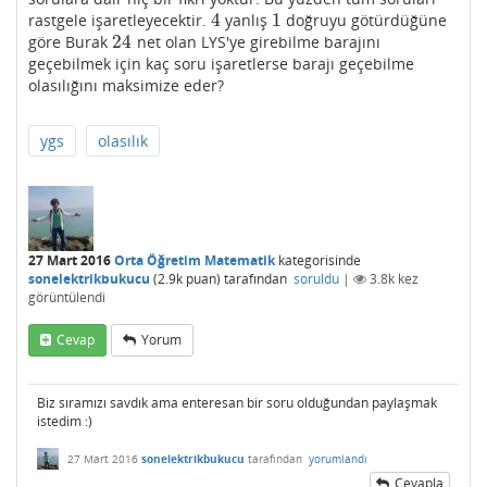
4
1
rastgele işaretleyecektir.
yanlış
doğruyu götürdüğüne
4
1
24
göre Burak
net olan LYS'ye girebilme barajını
24
geçebilmek için kaç soru işaretlerse barajı geçebilme
olasılığını maksimize eder?
ygs
olasılık
27 Mart 2016
Orta Öğretim Matematik
kategorisinde
sonelektrikbukucu
(
2.9k
puan)
tarafından
soruldu
|
3.8k
kez
görüntülendi
Cevap
Yorum
Biz sıramızı savdık ama enteresan bir soru olduğundan paylaşmak
istedim :)
27 Mart 2016
sonelektrikbukucu
tarafından
yorumlandı
Cevapla