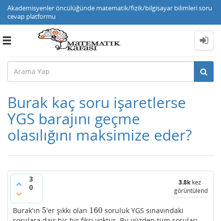
Akademisyenler öncülüğünde matematik/fizik/bilgisayar bilimleri soru
cevap platformu
Toggle
navigation
Burak kaç soru işaretlerse
YGS barajını geçme
olasılığını maksimize eder?
3
3.8k
kez
0
görüntülendi
5
160
Burak'ın
'er şıkkı olan
soruluk YGS sınavındaki
5
160
sorulara dair hiç bir fikri yoktur. Bu yüzden tüm soruları