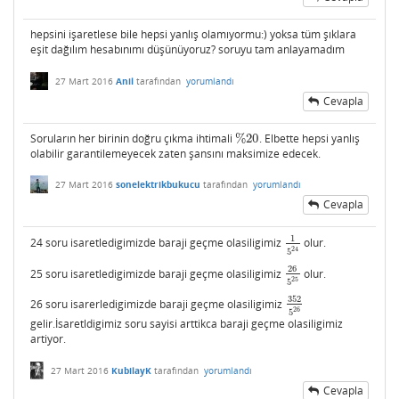
hepsini işaretlese bile hepsi yanlış olamıyormu:) yoksa tüm şıklara
eşit dağılım hesabınımı düşünüyoruz? soruyu tam anlayamadım
27 Mart 2016
Anil
tarafından
yorumlandı
Cevapla
Soruların her birinin doğru çıkma ihtimali
%
20
. Elbette hepsi yanlış
%
20
olabilir garantilemeyecek zaten şansını maksimize edecek.
27 Mart 2016
sonelektrikbukucu
tarafından
yorumlandı
Cevapla
1
24 soru isaretledigimizde baraji geçme olasiligimiz
olur.
1
5
24
24
5
26
25 soru isaretledigimizde baraji geçme olasiligimiz
olur.
26
5
25
25
5
352
26 soru isarerledigimizde baraji geçme olasiligimiz
352
5
26
26
5
gelir.İsaretldigimiz soru sayisi arttikca baraji geçme olasiligimiz
artiyor.
27 Mart 2016
KubilayK
tarafından
yorumlandı
Cevapla