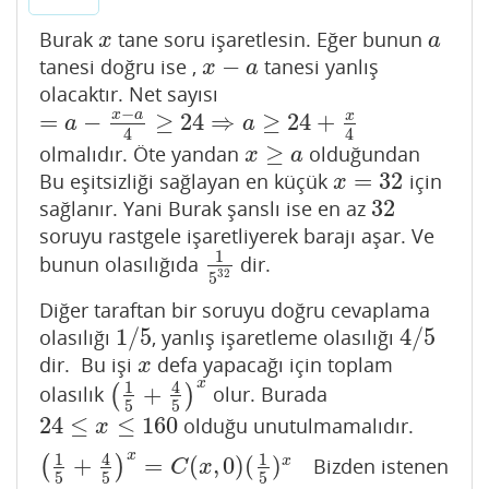
Burak
tane soru işaretlesin. Eğer bunun
x
a
x
a
−
tanesi doğru ise ,
tanesi yanlış
x
−
a
x
a
olacaktır. Net sayısı
−
x
a
=
−
≥
24
⇒
≥
24
+
x
=
a
−
x
−
a
4
≥
24
⇒
a
≥
24
+
x
4
a
a
4
4
≥
olmalıdır. Öte yandan
olduğundan
x
≥
a
x
a
=
32
Bu eşitsizliği sağlayan en küçük
için
x
=
32
x
32
sağlanır. Yani Burak şanslı ise en az
32
soruyu rastgele işaretliyerek barajı aşar. Ve
1
bunun olasılığıda
dir.
1
5
32
32
5
Diğer taraftan bir soruyu doğru cevaplama
1
/
5
4
/
5
olasılığı
, yanlış işaretleme olasılığı
1
/
5
4
/
5
dir. Bu işi
defa yapacağı için toplam
x
x
x
1
4
+
olasılık
(
)
olur. Burada
(
1
5
+
4
5
)
x
5
5
24
≤
≤
160
olduğu unutulmamalıdır.
24
≤
x
≤
160
x
x
1
4
1
+
=
(
,
0
)
(
)
x
(
)
Bizden istenen
(
1
5
+
4
5
)
x
=
C
(
x
,
0
)
(
1
5
)
x
+
C
(
x
,
1
)
(
1
5
)
x
−
1
(
4
5
)
+
C
(
x
,
2
)
(
1
5
)
x
−
C
x
5
5
5