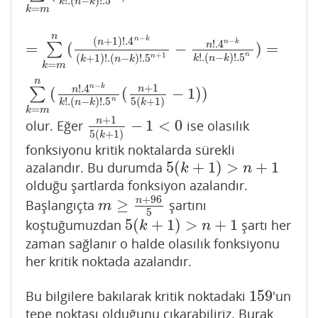
!
.
(
−
)
!
.5
k
n
k
=
k
m
n
−
n
k
(
+
1
)
!
.4
−
n
n
k
!
.4
=
(
−
)
=
n
∑
=
∑
k
=
m
n
(
(
n
+
1
)
!
.4
n
−
k
(
k
+
1
)
!
.
(
n
−
k
)
!
.5
n
+
1
−
n
!
.4
n
−
k
k
!
.
(
n
+
1
n
!
.
(
−
)
!
.5
n
(
+
1
)
!
.
(
−
)
!
.5
k
n
k
k
n
k
=
k
m
n
−
+
1
n
k
!
.4
n
(
(
−
1
)
)
n
∑
n
!
.
(
−
)
!
.5
5
(
+
1
)
k
n
k
k
=
k
m
+
1
n
−
1
<
0
olur. Eğer
ise olasılık
n
+
1
5
(
k
+
1
)
−
1
<
0
5
(
+
1
)
k
fonksiyonu kritik noktalarda sürekli
5
(
+
1
)
>
+
1
azalandır. Bu durumda
5
(
k
+
1
)
>
n
+
1
k
n
olduğu şartlarda fonksiyon azalandır.
+
96
n
≥
Başlangıçta
şartını
m
≥
n
+
96
5
m
5
5
(
+
1
)
>
+
1
koştuğumuzdan
şartı her
5
(
k
+
1
)
>
n
+
1
k
n
zaman sağlanır o halde olasılık fonksiyonu
her kritik noktada azalandır.
159
Bu bilgilere bakılarak kritik noktadaki
'un
159
tepe noktası olduğunu çıkarabiliriz. Burak