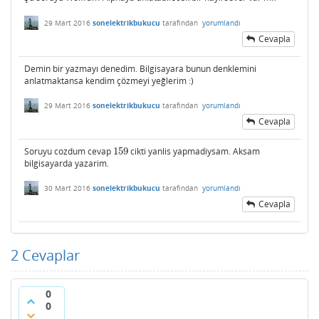
29 Mart 2016
sonelektrikbukucu
tarafından
yorumlandı
Cevapla
Demin bir yazmayı denedim. Bilgisayara bunun denklemini
anlatmaktansa kendim çözmeyi yeğlerim :)
29 Mart 2016
sonelektrikbukucu
tarafından
yorumlandı
Cevapla
Soruyu cozdum cevap
159
cikti yanlis yapmadiysam. Aksam
159
bilgisayarda yazarim.
30 Mart 2016
sonelektrikbukucu
tarafından
yorumlandı
Cevapla
2
Cevaplar
0
0