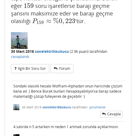
159
eğer
soru işaretlerse barajı geçme
159
şansını maksimize eder ve barajı geçme
≈
%
0
,
223
olasılığı
'tür.
P
159
≈
%
0
,
223
P
159
30 Mart 2016
sonelektrikbukucu
(
2.9k
puan)
tarafından
cevaplandı
Ilgili Bir Soru Sor
Yorum
Sondaki olasılık hesabı Wolfram-Alphadan onun haricinde çözüm
bana ait :) Bence Burak bunları hesaplayabiliyorsa barajı sadece
matematiği çözüp fulleyerek de geçebilir :)
30 Mart 2016
sonelektrikbukucu
tarafından
yorumlandı
Cevapla
4.satırda n 5 artarken m neden 1 artmak zorunda açıklarmısın.