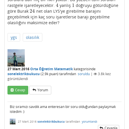
4
1
rastgele işaretleyecektir.
yanlış
doğruyu götürdüğüne
4
1
24
göre Burak
net olan LYS'ye girebilme barajını
24
geçebilmek için kaç soru işaretlerse barajı geçebilme
olasılığını maksimize eder?
ygs
olasılık
27 Mart 2016
Orta Öğretim Matematik
kategorisinde
sonelektrikbukucu
(
2.9k
puan)
tarafından
soruldu
|
3.8k
kez
görüntülendi
Cevap
Yorum
Biz sıramızı savdık ama enteresan bir soru olduğundan paylaşmak
istedim :)
27 Mart 2016
sonelektrikbukucu
tarafından
yorumlandı
Cevapla