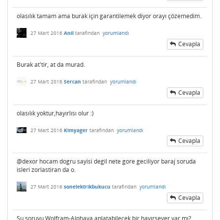
olasılık tamam ama burak için garantilemek diyor orayı çözemedim.
27 Mart 2016
Anil
tarafından
yorumlandı
Cevapla
Burak at'tir, at da murad.
27 Mart 2016
Sercan
tarafından
yorumlandı
Cevapla
olasılık yoktur,hayırlısı olur :)
27 Mart 2016
Kimyager
tarafından
yorumlandı
Cevapla
@dexor hocam dogru sayisi degil nete gore geciliyor baraj soruda
isleri zorlastiran da o.
27 Mart 2016
sonelektrikbukucu
tarafından
yorumlandı
Cevapla
Şu soruyu Wolfram-Alphaya anlatabilecek bir hayırsever var mı?