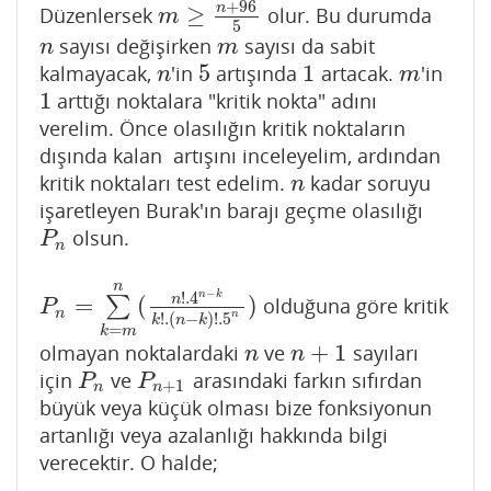
+
96
n
≥
Düzenlersek
olur. Bu durumda
m
≥
n
+
96
5
m
5
sayısı değişirken
sayısı da sabit
n
m
n
m
5
1
kalmayacak,
'in
artışında
artacak.
'in
n
5
1
m
n
m
1
arttığı noktalara "kritik nokta" adını
1
verelim. Önce olasılığın kritik noktaların
dışında kalan artışını inceleyelim, ardından
kritik noktaları test edelim.
kadar soruyu
n
n
işaretleyen Burak'ın barajı geçme olasılığı
olsun.
P
n
P
n
n
−
n
k
!
.4
=
(
)
n
∑
olduğuna göre kritik
P
n
=
∑
k
=
m
n
(
n
!
.4
n
−
k
k
!
.
(
n
−
k
)
!
.5
n
)
P
n
n
!
.
(
−
)
!
.5
k
n
k
=
k
m
+
1
olmayan noktalardaki
ve
sayıları
n
n
+
1
n
n
için
ve
arasındaki farkın sıfırdan
P
n
P
n
+
1
P
P
+
1
n
n
büyük veya küçük olması bize fonksiyonun
artanlığı veya azalanlığı hakkında bilgi
verecektir. O halde;