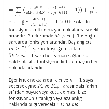
n
4
(
+
1
)
−
n
n
k
!
.4
1
=
(
(
−
1
)
)
+
n
∑
=
∑
k
=
m
n
(
n
!
.4
n
−
k
k
!
.
(
n
−
k
)
!
.5
n
(
4
(
n
+
1
)
5
(
n
−
k
+
1
)
−
1
)
)
+
1
5
+
1
n
!
.
(
−
)
!
.5
5
(
−
+
1
)
n
5
k
n
k
n
k
=
k
m
4
(
+
1
)
n
−
1
>
0
olur. Eğer
ise olasılık
4
(
n
+
1
)
5
(
n
−
k
+
1
)
−
1
>
0
5
(
−
+
1
)
n
k
fonksiyonu kritik olmayan noktalarda sürekli
5
>
+
1
artandır. Bu durumda
olduğu
5
k
>
n
+
1
k
n
şartlarda fonksiyon artandır. Başlangıçta
+
96
n
≥
şartını koştuğumuzdan
m
≥
n
+
96
5
m
5
5
>
+
1
şartı her zaman sağlanır o
5
k
>
n
+
1
k
n
halde olasılık fonksiyonu kritik olmayan her
noktada artandır.
+
1
Eğer kritik noktalarda iki
ve
sayısı
n
n
+
1
n
n
seçersek yine
ve
arasındaki farkın
P
n
P
n
+
1
P
P
+
1
n
n
sıfırdan büyük veya küçük olması bize
fonksiyonun artanlığı veya azalanlığı
hakkında bilgi verecektir. O halde;