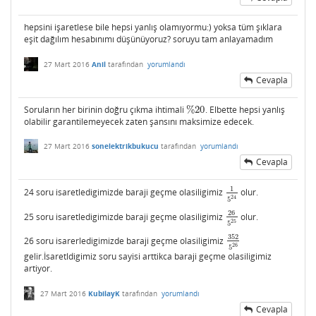
hepsini işaretlese bile hepsi yanlış olamıyormu:) yoksa tüm şıklara
eşit dağılım hesabınımı düşünüyoruz? soruyu tam anlayamadım
27 Mart 2016
Anil
tarafından
yorumlandı
Cevapla
Soruların her birinin doğru çıkma ihtimali
%
20
. Elbette hepsi yanlış
%
20
olabilir garantilemeyecek zaten şansını maksimize edecek.
27 Mart 2016
sonelektrikbukucu
tarafından
yorumlandı
Cevapla
1
24 soru isaretledigimizde baraji geçme olasiligimiz
olur.
1
5
24
24
5
26
25 soru isaretledigimizde baraji geçme olasiligimiz
olur.
26
5
25
25
5
352
26 soru isarerledigimizde baraji geçme olasiligimiz
352
5
26
26
5
gelir.İsaretldigimiz soru sayisi arttikca baraji geçme olasiligimiz
artiyor.
27 Mart 2016
KubilayK
tarafından
yorumlandı
Cevapla