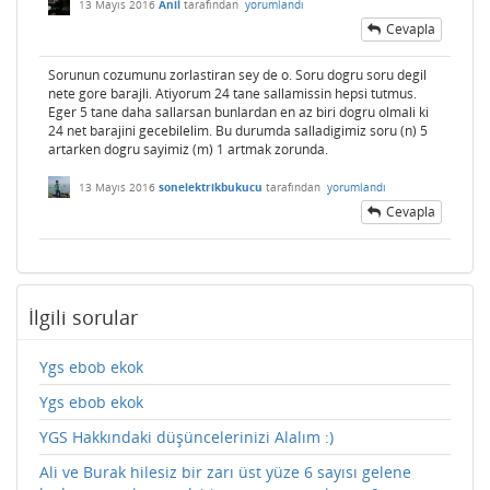
13 Mayıs 2016
Anil
tarafından
yorumlandı
Cevapla
Sorunun cozumunu zorlastiran sey de o. Soru dogru soru degil
nete gore barajli. Atiyorum 24 tane sallamissin hepsi tutmus.
Eger 5 tane daha sallarsan bunlardan en az biri dogru olmali ki
24 net barajini gecebilelim. Bu durumda salladigimiz soru (n) 5
artarken dogru sayimiz (m) 1 artmak zorunda.
13 Mayıs 2016
sonelektrikbukucu
tarafından
yorumlandı
Cevapla
İlgili sorular
Ygs ebob ekok
Ygs ebob ekok
YGS Hakkındaki düşüncelerinizi Alalım :)
Ali ve Burak hilesiz bir zarı üst yüze 6 sayısı gelene