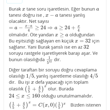
Burak
tane soru işaretlesin. Eğer bunun
x
a
x
a
−
tanesi doğru ise ,
tanesi yanlış
x
−
a
x
a
olacaktır. Net sayısı
−
x
a
=
−
≥
24
⇒
≥
24
+
x
=
a
−
x
−
a
4
≥
24
⇒
a
≥
24
+
x
4
a
a
4
4
≥
olmalıdır. Öte yandan
olduğundan
x
≥
a
x
a
=
32
Bu eşitsizliği sağlayan en küçük
için
x
=
32
x
32
sağlanır. Yani Burak şanslı ise en az
32
soruyu rastgele işaretliyerek barajı aşar. Ve
1
bunun olasılığıda
dir.
1
5
32
32
5
Diğer taraftan bir soruyu doğru cevaplama
1
/
5
4
/
5
olasılığı
, yanlış işaretleme olasılığı
1
/
5
4
/
5
dir. Bu işi
defa yapacağı için toplam
x
x
x
1
4
+
olasılık
(
)
olur. Burada
(
1
5
+
4
5
)
x
5
5
24
≤
≤
160
olduğu unutulmamalıdır.
24
≤
x
≤
160
x
x
1
4
1
+
=
(
,
0
)
(
)
x
(
)
Bizden istenen
(
1
5
+
4
5
)
x
=
C
(
x
,
0
)
(
1
5
)
x
+
C
(
x
,
1
)
(
1
5
)
x
−
1
(
4
5
)
+
C
(
x
,
2
)
(
1
5
)
x
−
C
x
5
5
5