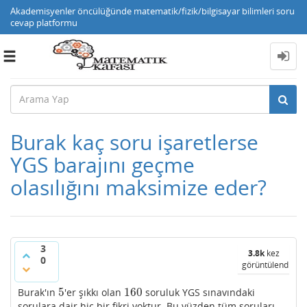
Akademisyenler öncülüğünde matematik/fizik/bilgisayar bilimleri soru
cevap platformu
Toggle
navigation
Burak kaç soru işaretlerse
YGS barajını geçme
olasılığını maksimize eder?
3
3.8k
kez
0
görüntülendi
5
160
Burak'ın
'er şıkkı olan
soruluk YGS sınavındaki
5
160
sorulara dair hiç bir fikri yoktur. Bu yüzden tüm soruları