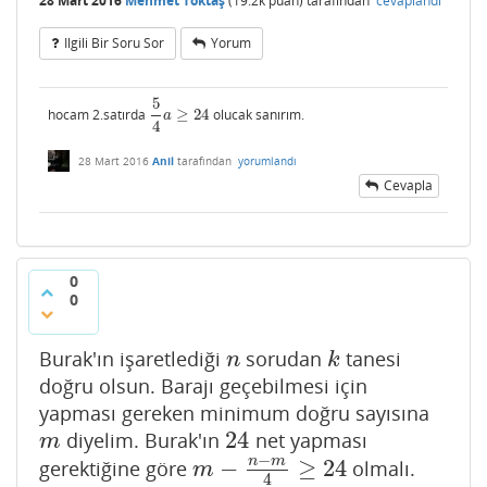
28 Mart 2016
Mehmet Toktaş
(
19.2k
puan)
tarafından
cevaplandı
Ilgili Bir Soru Sor
Yorum
5
hocam 2.satırda
≥
24
olucak sanırım.
5
4
a
≥
24
a
4
28 Mart 2016
Anil
tarafından
yorumlandı
Cevapla
0
0
Burak'ın işaretlediği
sorudan
tanesi
n
k
n
k
doğru olsun. Barajı geçebilmesi için
yapması gereken minimum doğru sayısına
24
diyelim. Burak'ın
net yapması
m
24
m
−
n
m
−
≥
24
gerektiğine göre
olmalı.
m
−
n
−
m
4
≥
24
m
4