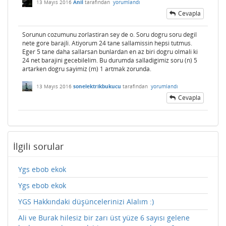
13 Mayıs 2016
Anil
tarafından
yorumlandı
Cevapla
Sorunun cozumunu zorlastiran sey de o. Soru dogru soru degil
nete gore barajli. Atiyorum 24 tane sallamissin hepsi tutmus.
Eger 5 tane daha sallarsan bunlardan en az biri dogru olmali ki
24 net barajini gecebilelim. Bu durumda salladigimiz soru (n) 5
artarken dogru sayimiz (m) 1 artmak zorunda.
13 Mayıs 2016
sonelektrikbukucu
tarafından
yorumlandı
Cevapla
İlgili sorular
Ygs ebob ekok
Ygs ebob ekok
YGS Hakkındaki düşüncelerinizi Alalım :)
Ali ve Burak hilesiz bir zarı üst yüze 6 sayısı gelene