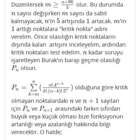
+
96
n
≥
Düzenlersek
olur. Bu durumda
m
≥
n
+
96
5
m
5
sayısı değişirken
sayısı da sabit
n
m
n
m
5
1
kalmayacak,
'in
artışında
artacak.
'in
n
5
1
m
n
m
1
arttığı noktalara "kritik nokta" adını
1
verelim. Önce olasılığın kritik noktaların
dışında kalan artışını inceleyelim, ardından
kritik noktaları test edelim.
kadar soruyu
n
n
işaretleyen Burak'ın barajı geçme olasılığı
olsun.
P
n
P
n
n
−
n
k
!
.4
=
(
)
n
∑
olduğuna göre kritik
P
n
=
∑
k
=
m
n
(
n
!
.4
n
−
k
k
!
.
(
n
−
k
)
!
.5
n
)
P
n
n
!
.
(
−
)
!
.5
k
n
k
=
k
m
+
1
olmayan noktalardaki
ve
sayıları
n
n
+
1
n
n
için
ve
arasındaki farkın sıfırdan
P
n
P
n
+
1
P
P
+
1
n
n
büyük veya küçük olması bize fonksiyonun
artanlığı veya azalanlığı hakkında bilgi
verecektir. O halde;