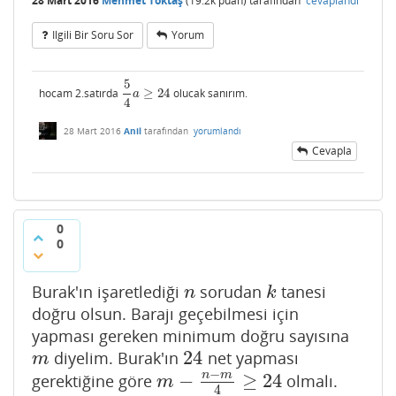
28 Mart 2016
Mehmet Toktaş
(
19.2k
puan)
tarafından
cevaplandı
Ilgili Bir Soru Sor
Yorum
5
hocam 2.satırda
≥
24
olucak sanırım.
5
4
a
≥
24
a
4
28 Mart 2016
Anil
tarafından
yorumlandı
Cevapla
0
0
Burak'ın işaretlediği
sorudan
tanesi
n
k
n
k
doğru olsun. Barajı geçebilmesi için
yapması gereken minimum doğru sayısına
24
diyelim. Burak'ın
net yapması
m
24
m
−
n
m
−
≥
24
gerektiğine göre
olmalı.
m
−
n
−
m
4
≥
24
m
4