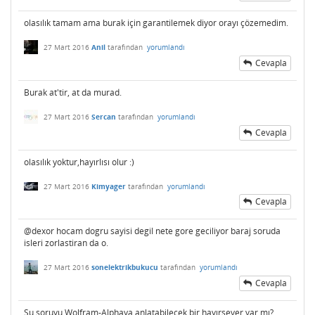
olasılık tamam ama burak için garantilemek diyor orayı çözemedim.
27 Mart 2016
Anil
tarafından
yorumlandı
Cevapla
Burak at'tir, at da murad.
27 Mart 2016
Sercan
tarafından
yorumlandı
Cevapla
olasılık yoktur,hayırlısı olur :)
27 Mart 2016
Kimyager
tarafından
yorumlandı
Cevapla
@dexor hocam dogru sayisi degil nete gore geciliyor baraj soruda
isleri zorlastiran da o.
27 Mart 2016
sonelektrikbukucu
tarafından
yorumlandı
Cevapla
Şu soruyu Wolfram-Alphaya anlatabilecek bir hayırsever var mı?