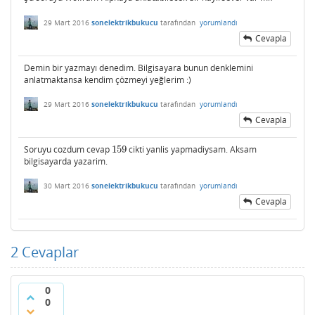
29 Mart 2016
sonelektrikbukucu
tarafından
yorumlandı
Cevapla
Demin bir yazmayı denedim. Bilgisayara bunun denklemini
anlatmaktansa kendim çözmeyi yeğlerim :)
29 Mart 2016
sonelektrikbukucu
tarafından
yorumlandı
Cevapla
Soruyu cozdum cevap
159
cikti yanlis yapmadiysam. Aksam
159
bilgisayarda yazarim.
30 Mart 2016
sonelektrikbukucu
tarafından
yorumlandı
Cevapla
2
Cevaplar
0
0