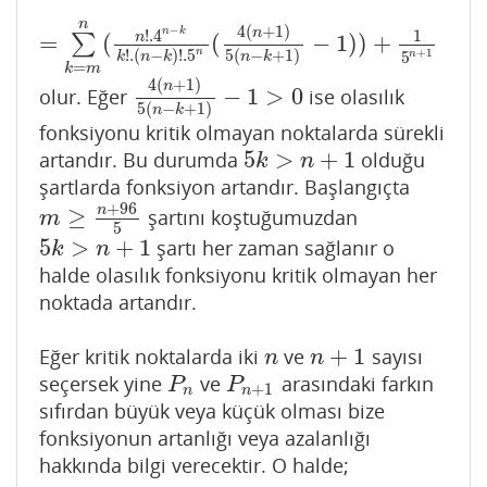
n
4
(
+
1
)
−
n
n
k
!
.4
1
=
(
(
−
1
)
)
+
n
∑
=
∑
k
=
m
n
(
n
!
.4
n
−
k
k
!
.
(
n
−
k
)
!
.5
n
(
4
(
n
+
1
)
5
(
n
−
k
+
1
)
−
1
)
)
+
1
5
+
1
n
!
.
(
−
)
!
.5
5
(
−
+
1
)
n
5
k
n
k
n
k
=
k
m
4
(
+
1
)
n
−
1
>
0
olur. Eğer
ise olasılık
4
(
n
+
1
)
5
(
n
−
k
+
1
)
−
1
>
0
5
(
−
+
1
)
n
k
fonksiyonu kritik olmayan noktalarda sürekli
5
>
+
1
artandır. Bu durumda
olduğu
5
k
>
n
+
1
k
n
şartlarda fonksiyon artandır. Başlangıçta
+
96
n
≥
şartını koştuğumuzdan
m
≥
n
+
96
5
m
5
5
>
+
1
şartı her zaman sağlanır o
5
k
>
n
+
1
k
n
halde olasılık fonksiyonu kritik olmayan her
noktada artandır.
+
1
Eğer kritik noktalarda iki
ve
sayısı
n
n
+
1
n
n
seçersek yine
ve
arasındaki farkın
P
n
P
n
+
1
P
P
+
1
n
n
sıfırdan büyük veya küçük olması bize
fonksiyonun artanlığı veya azalanlığı
hakkında bilgi verecektir. O halde;