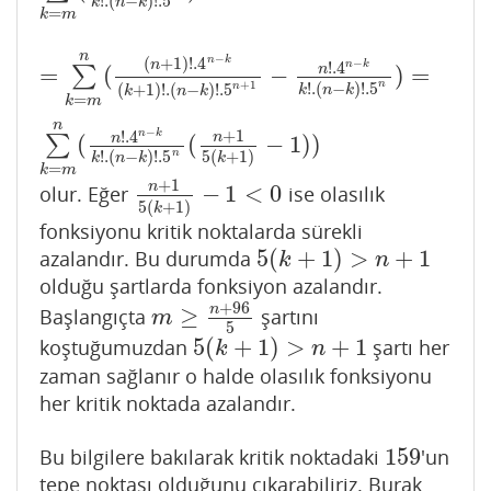
!
.
(
−
)
!
.5
k
n
k
=
k
m
n
−
n
k
(
+
1
)
!
.4
−
n
n
k
!
.4
=
(
−
)
=
n
∑
=
∑
k
=
m
n
(
(
n
+
1
)
!
.4
n
−
k
(
k
+
1
)
!
.
(
n
−
k
)
!
.5
n
+
1
−
n
!
.4
n
−
k
k
!
.
(
n
+
1
n
!
.
(
−
)
!
.5
n
(
+
1
)
!
.
(
−
)
!
.5
k
n
k
k
n
k
=
k
m
n
−
+
1
n
k
!
.4
n
(
(
−
1
)
)
n
∑
n
!
.
(
−
)
!
.5
5
(
+
1
)
k
n
k
k
=
k
m
+
1
n
−
1
<
0
olur. Eğer
ise olasılık
n
+
1
5
(
k
+
1
)
−
1
<
0
5
(
+
1
)
k
fonksiyonu kritik noktalarda sürekli
5
(
+
1
)
>
+
1
azalandır. Bu durumda
5
(
k
+
1
)
>
n
+
1
k
n
olduğu şartlarda fonksiyon azalandır.
+
96
n
≥
Başlangıçta
şartını
m
≥
n
+
96
5
m
5
5
(
+
1
)
>
+
1
koştuğumuzdan
şartı her
5
(
k
+
1
)
>
n
+
1
k
n
zaman sağlanır o halde olasılık fonksiyonu
her kritik noktada azalandır.
159
Bu bilgilere bakılarak kritik noktadaki
'un
159
tepe noktası olduğunu çıkarabiliriz. Burak