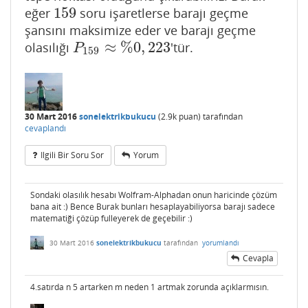
159
eğer
soru işaretlerse barajı geçme
159
şansını maksimize eder ve barajı geçme
≈
%
0
,
223
olasılığı
'tür.
P
159
≈
%
0
,
223
P
159
30 Mart 2016
sonelektrikbukucu
(
2.9k
puan)
tarafından
cevaplandı
Ilgili Bir Soru Sor
Yorum
Sondaki olasılık hesabı Wolfram-Alphadan onun haricinde çözüm
bana ait :) Bence Burak bunları hesaplayabiliyorsa barajı sadece
matematiği çözüp fulleyerek de geçebilir :)
30 Mart 2016
sonelektrikbukucu
tarafından
yorumlandı
Cevapla
4.satırda n 5 artarken m neden 1 artmak zorunda açıklarmısın.