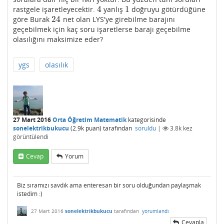
4
1
rastgele işaretleyecektir.
yanlış
doğruyu götürdüğüne
4
1
24
göre Burak
net olan LYS'ye girebilme barajını
24
geçebilmek için kaç soru işaretlerse barajı geçebilme
olasılığını maksimize eder?
ygs
olasılık
27 Mart 2016
Orta Öğretim Matematik
kategorisinde
sonelektrikbukucu
(
2.9k
puan)
tarafından
soruldu
|
3.8k
kez
görüntülendi
Cevap
Yorum
Biz sıramızı savdık ama enteresan bir soru olduğundan paylaşmak
istedim :)
27 Mart 2016
sonelektrikbukucu
tarafından
yorumlandı
Cevapla