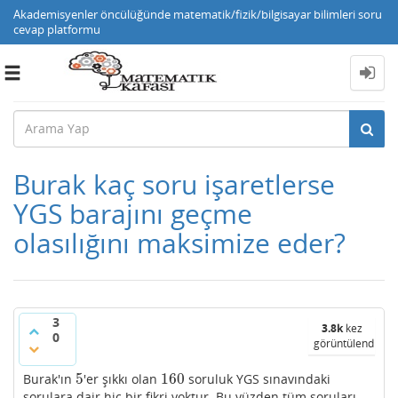
Akademisyenler öncülüğünde matematik/fizik/bilgisayar bilimleri soru
cevap platformu
Toggle
navigation
Burak kaç soru işaretlerse
YGS barajını geçme
olasılığını maksimize eder?
3
3.8k
kez
0
görüntülendi
5
160
Burak'ın
'er şıkkı olan
soruluk YGS sınavındaki
5
160
sorulara dair hiç bir fikri yoktur. Bu yüzden tüm soruları