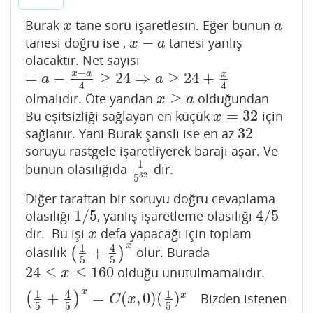
Burak
tane soru işaretlesin. Eğer bunun
x
a
x
a
−
tanesi doğru ise ,
tanesi yanlış
x
−
a
x
a
olacaktır. Net sayısı
−
x
a
=
−
≥
24
⇒
≥
24
+
x
=
a
−
x
−
a
4
≥
24
⇒
a
≥
24
+
x
4
a
a
4
4
≥
olmalıdır. Öte yandan
olduğundan
x
≥
a
x
a
=
32
Bu eşitsizliği sağlayan en küçük
için
x
=
32
x
32
sağlanır. Yani Burak şanslı ise en az
32
soruyu rastgele işaretliyerek barajı aşar. Ve
1
bunun olasılığıda
dir.
1
5
32
32
5
Diğer taraftan bir soruyu doğru cevaplama
1
/
5
4
/
5
olasılığı
, yanlış işaretleme olasılığı
1
/
5
4
/
5
dir. Bu işi
defa yapacağı için toplam
x
x
x
1
4
+
olasılık
(
)
olur. Burada
(
1
5
+
4
5
)
x
5
5
24
≤
≤
160
olduğu unutulmamalıdır.
24
≤
x
≤
160
x
x
1
4
1
+
=
(
,
0
)
(
)
x
(
)
Bizden istenen
(
1
5
+
4
5
)
x
=
C
(
x
,
0
)
(
1
5
)
x
+
C
(
x
,
1
)
(
1
5
)
x
−
1
(
4
5
)
+
C
(
x
,
2
)
(
1
5
)
x
−
C
x
5
5
5