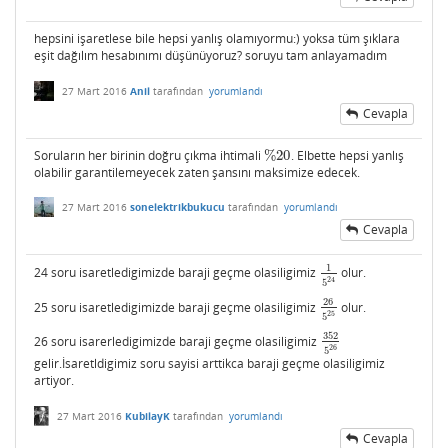
hepsini işaretlese bile hepsi yanlış olamıyormu:) yoksa tüm şıklara
eşit dağılım hesabınımı düşünüyoruz? soruyu tam anlayamadım
27 Mart 2016
Anil
tarafından
yorumlandı
Cevapla
Soruların her birinin doğru çıkma ihtimali
%
20
. Elbette hepsi yanlış
%
20
olabilir garantilemeyecek zaten şansını maksimize edecek.
27 Mart 2016
sonelektrikbukucu
tarafından
yorumlandı
Cevapla
1
24 soru isaretledigimizde baraji geçme olasiligimiz
olur.
1
5
24
24
5
26
25 soru isaretledigimizde baraji geçme olasiligimiz
olur.
26
5
25
25
5
352
26 soru isarerledigimizde baraji geçme olasiligimiz
352
5
26
26
5
gelir.İsaretldigimiz soru sayisi arttikca baraji geçme olasiligimiz
artiyor.
27 Mart 2016
KubilayK
tarafından
yorumlandı
Cevapla