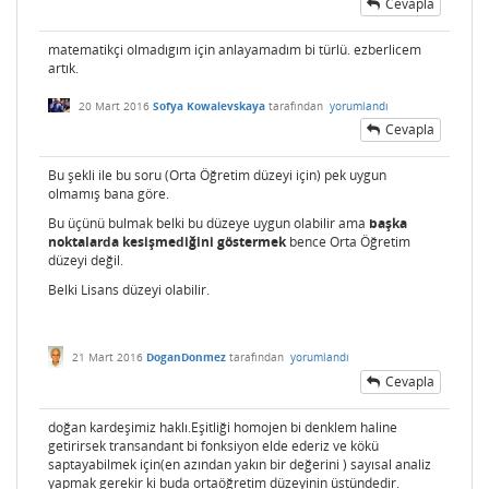
Cevapla
matematikçi olmadıgım için anlayamadım bi türlü. ezberlicem
artık.
20 Mart 2016
Sofya Kowalevskaya
tarafından
yorumlandı
Cevapla
Bu şekli ile bu soru (Orta Öğretim düzeyi için) pek uygun
olmamış bana göre.
Bu üçünü bulmak belki bu düzeye uygun olabilir ama
başka
noktalarda kesişmediğini göstermek
bence Orta Öğretim
düzeyi değil.
Belki Lisans düzeyi olabilir.
21 Mart 2016
DoganDonmez
tarafından
yorumlandı
Cevapla
doğan kardeşimiz haklı.Eşitliği homojen bi denklem haline
getirirsek transandant bi fonksiyon elde ederiz ve kökü
saptayabilmek için(en azından yakın bir değerini ) sayısal analiz
yapmak gerekir ki buda ortaöğretim düzeyinin üstündedir.