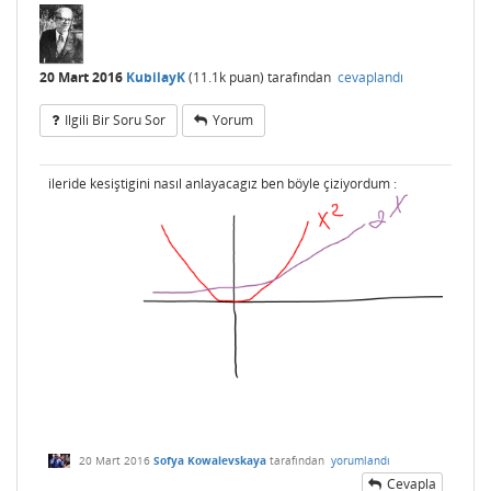
20 Mart 2016
KubilayK
(
11.1k
puan)
tarafından
cevaplandı
Ilgili Bir Soru Sor
Yorum
ileride kesiştigini nasıl anlayacagız ben böyle çiziyordum :
20 Mart 2016
Sofya Kowalevskaya
tarafından
yorumlandı
Cevapla