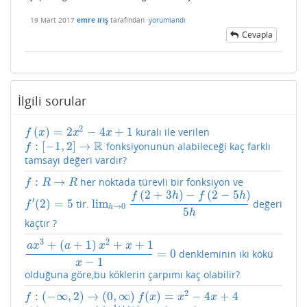
19 Mart 2017
emre iriş
tarafından
yorumlandı
Cevapla
İlgili sorular
2
(
)
=
2
−
4
+
1
kuralı ile verilen
f
(
x
)
=
2
x
2
−
4
x
+
1
f
x
x
x
R
:
[
−
1
,
2
]
→
fonksiyonunun alabileceği kaç farklı
f
:
[
−
1
,
2
]
→
R
f
tamsayı değeri vardır?
:
→
her noktada türevli bir fonksiyon ve
f
:
R
→
R
f
R
R
(
2
+
3
)
−
(
2
−
5
)
f
h
f
h
′
(
2
)
=
5
lim
tir.
değeri
f
′
(
2
)
=
5
lim
h
→
0
f
(
2
+
3
h
)
−
f
(
2
−
5
h
)
5
h
f
→
0
h
5
h
kaçtır ?
3
2
+
(
+
1
)
+
+
1
a
x
a
x
x
=
0
denkleminin iki kökü
a
x
3
+
(
a
+
1
)
x
2
+
x
+
1
x
−
1
=
0
−
1
x
olduğuna göre,bu köklerin çarpımı kaç olabilir?
2
:
(
−
∞
,
2
)
→
(
0
,
∞
)
(
)
=
−
4
+
4
f
:
(
−
∞
,
2
)
→
(
0
,
∞
)
f
(
x
)
=
x
2
−
4
x
+
4
f
f
x
x
x