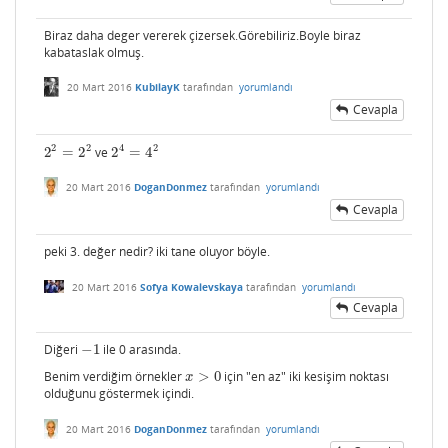
Biraz daha deger vererek çizersek.Görebiliriz.Boyle biraz
kabataslak olmuş.
20 Mart 2016
KubilayK
tarafından
yorumlandı
Cevapla
2
2
2
4
2
=
2
ve
2
=
4
2
2
=
2
2
2
4
=
4
2
20 Mart 2016
DoganDonmez
tarafından
yorumlandı
Cevapla
peki 3. değer nedir? iki tane oluyor böyle.
20 Mart 2016
Sofya Kowalevskaya
tarafından
yorumlandı
Cevapla
Diğeri
−
1
ile 0 arasında.
−
1
Benim verdiğim örnekler
>
0
için "en az" iki kesişim noktası
x
>
0
x
olduğunu göstermek içindi.
20 Mart 2016
DoganDonmez
tarafından
yorumlandı