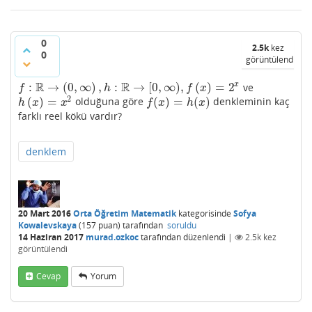
0
2.5k
kez
0
görüntülendi
R
R
:
→
(
0
,
∞
)
,
:
→
[
0
,
∞
)
,
(
)
=
2
x
ve
f
:
R
→
(
0
,
∞
)
,
h
:
R
→
[
0
,
∞
)
,
f
(
x
)
=
2
x
f
h
f
x
2
(
)
=
(
)
=
(
)
olduğuna göre
denkleminin kaç
h
(
x
)
=
x
2
f
(
x
)
=
h
(
x
)
h
x
x
f
x
h
x
farklı reel kökü vardır?
denklem
20 Mart 2016
Orta Öğretim Matematik
kategorisinde
Sofya
Kowalevskaya
(
157
puan)
tarafından
soruldu
14 Haziran 2017
murad.ozkoc
tarafından
düzenlendi
|
2.5k
kez
görüntülendi
Cevap
Yorum