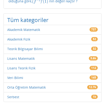
−
1
′
(
)
(
1
)
olduğuna göre,
nin değeri kaçtır ?
(
f
−
1
)
′
(
1
)
f
Tüm kategoriler
Akademik Matematik
737
Akademik Fizik
52
Teorik Bilgisayar Bilimi
32
Lisans Matematik
5.6k
Lisans Teorik Fizik
112
Veri Bilimi
145
Orta Öğretim Matematik
12.7k
Serbest
1k