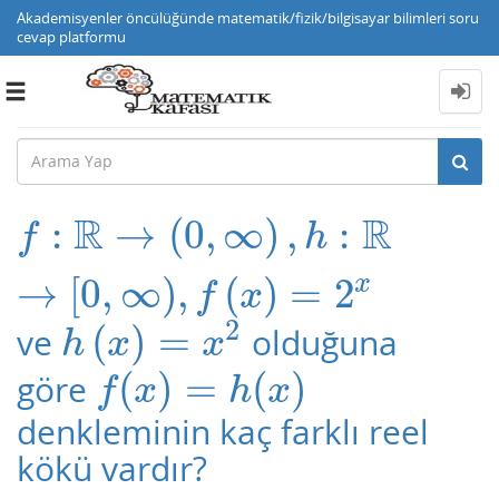
Akademisyenler öncülüğünde matematik/fizik/bilgisayar bilimleri soru
cevap platformu
Toggle
navigation
R
R
:
→
(
0
,
∞
)
,
:
f
:
R
→
(
0
,
∞
)
,
h
:
R
→
[
0
,
∞
)
,
f
(
x
)
=
2
x
f
h
x
→
[
0
,
∞
)
,
(
)
=
2
f
x
2
(
)
=
ve
olduğuna
h
(
x
)
=
x
2
h
x
x
(
)
=
(
)
göre
f
(
x
)
=
h
(
x
)
f
x
h
x
denkleminin kaç farklı reel
kökü vardır?