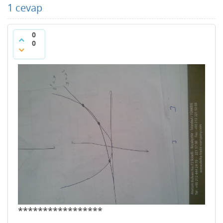
1
cevap
0
0
*****************