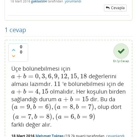
18 Mart 2016
gaktas504
tarafından
yorumlandı
Cevapla
1
cevap
0
0
En İyi Cevap
Üçe bölünebilmesi için
+
=
0
,
3
,
6
,
9
,
12
,
15
,
18
değerlerini
a
+
b
=
0
,
3
,
6
,
9
,
12
,
15
,
18
a
b
11
alması lazımdır.
'e bölünebilmesi için de
11
+
=
4
,
15
olmalıdır. Her koşulun birden
a
+
b
=
4
,
15
a
b
+
=
15
sağlandığı durum
dir. Bu da
a
+
b
=
15
a
b
(
=
9
,
=
6
)
,
(
=
8
,
=
7
)
,
olup dört
(
a
=
9
,
b
=
6
)
,
(
a
=
8
,
b
=
7
)
,
(
a
=
7
,
b
=
8
)
,
(
a
=
6
,
b
=
9
)
a
b
a
b
(
=
7
,
=
8
)
,
(
=
6
,
=
9
)
a
b
a
b
farklı değer alır.
18 Mart 2016
Mehmet Toktaş
(
19.2k
puan)
tarafından
cevaplandı