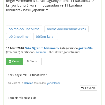
değer vermeden 3 kuralı sağlanıyor ama 11 kuralında -2
kalıyor bunu 3 kuralını bozmadan ve 11 kuralına
uydurarak nasıl yapabiirim
bölme-bölünebilme
bölme-bölünebilme-ekok
bölünebilme
bölüm-kalan
18 Mart 2016
Orta Öğretim Matematik
kategorisinde
gaktas504
(
266
puan)
tarafından
soruldu
|
1.2k
kez görüntülendi
Cevap
Yorum
Soru böyle mi? Bir tuhaflık var.
18 Mart 2016
Handan
tarafından
yorumlandı
Cevapla
Tam olarak bu şekilde