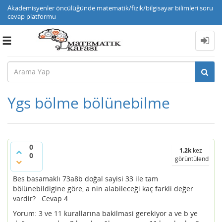
Akademisyenler öncülüğünde matematik/fizik/bilgisayar bilimleri soru
cevap platformu
Toggle
navigation
Ygs bölme bölünebilme
0
1.2k
kez
0
görüntülendi
Bes basamaklı 73a8b doğal sayisi 33 ile tam
bölünebildigine göre, a nin alabileceği kaç farkli değer
vardir? Cevap 4
Yorum: 3 ve 11 kurallarına bakilmasi gerekiyor a ve b ye