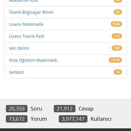
Akademik Fizik
Teorik Bilgisayar Bilimi
32
Lisans Matematik
5.6k
Lisans Teorik Fizik
112
Veri Bilimi
145
Orta Öğretim Matematik
12.7k
Serbest
1k
20,359
Soru
21,912
Cevap
73,672
Yorum
3,977,147
Kullanıcı