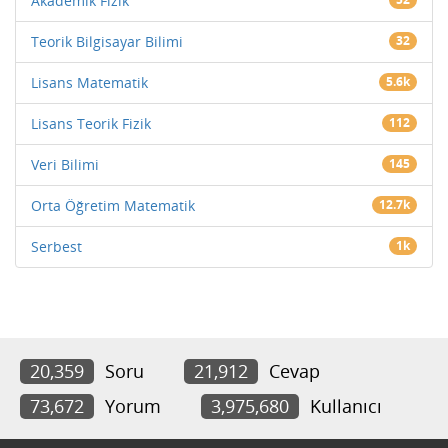
Akademik Fizik
Teorik Bilgisayar Bilimi
32
Lisans Matematik
5.6k
Lisans Teorik Fizik
112
Veri Bilimi
145
Orta Öğretim Matematik
12.7k
Serbest
1k
20,359
Soru
21,912
Cevap
73,672
Yorum
3,975,680
Kullanıcı