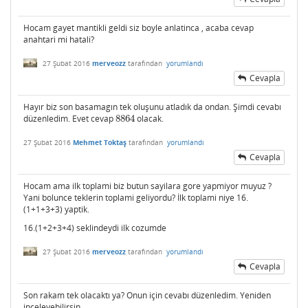
Hocam gayet mantikli geldi siz boyle anlatinca , acaba cevap
anahtari mi hatali?
27 Şubat 2016
merveozz
tarafından
yorumlandı
Cevapla
Hayır biz son basamagın tek oluşunu atladık da ondan. Şimdi cevabı
düzenledim. Evet cevap
8864
olacak.
8864
27 Şubat 2016
Mehmet Toktaş
tarafından
yorumlandı
Cevapla
Hocam ama ilk toplami biz butun sayilara gore yapmiyor muyuz ?
Yani bolunce teklerin toplami geliyordu? İlk toplami niye 16.
(1+1+3+3) yaptik.
16.(1+2+3+4) seklindeydi ilk cozumde
27 Şubat 2016
merveozz
tarafından
yorumlandı
Cevapla
Son rakam tek olacaktı ya? Onun için cevabı düzenledim. Yeniden
inceleyebilirsin.