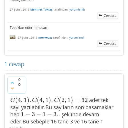
27 Şubat 2016
Mehmet Toktaş
tarafından
yorumlandı
Cevapla
Tesekkur ederim hocam
27 Şubat 2016
merveozz
tarafından
yorumlandı
Cevapla
1
cevap
0
0
(
4
,
1
)
.
(
4
,
1
)
.
(
2
,
1
)
=
32
adet tek
C
(
4
,
1
)
.
C
(
4
,
1
)
.
C
(
2
,
1
)
=
32
C
C
C
sayı yazılabilir.Bu sayıların son basamaklar
1
−
3
−
1
−
3..
hep
şeklinde devam
1
−
3
−
1
−
3..
eder.Bu sebeple 16 tane 3 ve 16 tane 1