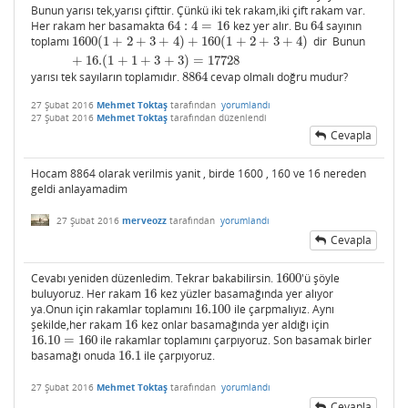
Bunun yarısı tek,yarısı çifttir. Çünkü iki tek rakam,iki çift rakam var.
Her rakam her basamakta
64
:
4
=
16
kez yer alır. Bu
64
sayının
64
:
4
=
16
64
toplamı
1600
(
1
+
2
+
3
+
4
)
+
160
(
1
+
2
+
3
+
4
)
dir Bunun
1600
(
1
+
2
+
3
+
4
)
+
160
(
1
+
2
+
3
+
4
)
+
16.
(
1
+
1
+
3
+
3
)
=
17728
+
16.
(
1
+
1
+
3
+
3
)
=
17728
yarısı tek sayıların toplamıdır.
8864
cevap olmalı doğru mudur?
8864
27 Şubat 2016
Mehmet Toktaş
tarafından
yorumlandı
27 Şubat 2016
Mehmet Toktaş
tarafından
düzenlendi
Cevapla
Hocam 8864 olarak verilmis yanit , birde 1600 , 160 ve 16 nereden
geldi anlayamadim
27 Şubat 2016
merveozz
tarafından
yorumlandı
Cevapla
Cevabı yeniden düzenledim. Tekrar bakabilirsin.
1600
'ü şöyle
1600
buluyoruz. Her rakam
16
kez yüzler basamağında yer alıyor
16
ya.Onun için rakamlar toplamını
16.100
ile çarpmalıyız. Aynı
16.100
şekilde,her rakam
16
kez onlar basamağında yer aldığı için
16
16.10
=
160
ile rakamlar toplamını çarpıyoruz. Son basamak birler
16.10
=
160
basamağı onuda
16.1
ile çarpıyoruz.
16.1
27 Şubat 2016
Mehmet Toktaş
tarafından
yorumlandı
Cevapla