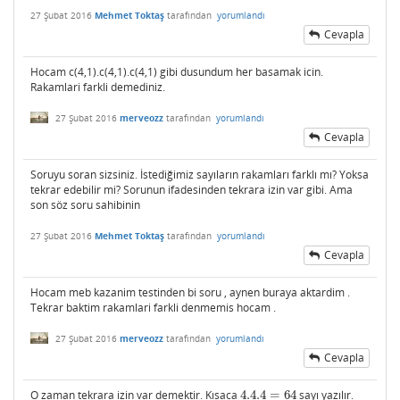
27 Şubat 2016
Mehmet Toktaş
tarafından
yorumlandı
Cevapla
Hocam c(4,1).c(4,1).c(4,1) gibi dusundum her basamak icin.
Rakamlari farkli demediniz.
27 Şubat 2016
merveozz
tarafından
yorumlandı
Cevapla
Soruyu soran sizsiniz. İstediğimiz sayıların rakamları farklı mı? Yoksa
tekrar edebilir mi? Sorunun ifadesinden tekrara izin var gibi. Ama
son söz soru sahibinin
27 Şubat 2016
Mehmet Toktaş
tarafından
yorumlandı
Cevapla
Hocam meb kazanim testinden bi soru , aynen buraya aktardim .
Tekrar baktim rakamlari farkli denmemis hocam .
27 Şubat 2016
merveozz
tarafından
yorumlandı
Cevapla
O zaman tekrara izin var demektir. Kısaca
4.4.4
=
64
sayı yazılır.
4.4.4
=
64