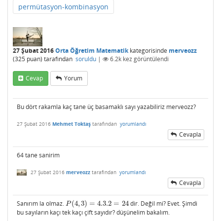
permütasyon-kombinasyon
27 Şubat 2016
Orta Öğretim Matematik
kategorisinde
merveozz
(
325
puan)
tarafından
soruldu
|
6.2k
kez görüntülendi
Cevap
Yorum
Bu dört rakamla kaç tane üç basamaklı sayı yazabiliriz merveozz?
27 Şubat 2016
Mehmet Toktaş
tarafından
yorumlandı
Cevapla
64 tane sanirim
27 Şubat 2016
merveozz
tarafından
yorumlandı
Cevapla
Sanırım la olmaz.
(
4
,
3
)
=
4.3.2
=
24
dir. Değil mi? Evet. Şimdi
P
(
4
,
3
)
=
4.3.2
=
24
P
bu sayıların kaçı tek kaçı çift sayıdır? düşünelim bakalım.