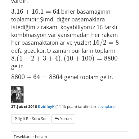
vardır.
3.16
+
16.1
=
64
birler basamağının
3.16
+
16.1
=
64
toplamıdır.Şimdi diğer basamaklara
istediğimiz rakamı koyabiliyoruz 16 farklı
kombinasyon var yansımadan her rakam
16
/
2
=
8
her basamakta(onlar ve yüzler)
16
/
2
=
8
defa gözükür.O zaman bunların toplamı
8.
(
1
+
2
+
3
+
4
)
.
(
10
+
100
)
=
8800
8.
(
1
+
2
+
3
+
4
)
.
(
10
+
100
)
=
8800
gelir.
8800
+
64
=
8864
genel toplam gelir.
8800
+
64
=
8864
27 Şubat 2016
KubilayK
(
11.1k
puan)
tarafından
cevaplandı
Ilgili Bir Soru Sor
Yorum
Tesekkurler hocam.