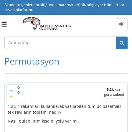
Akademisyenler öncülüğünde matematik/fizik/bilgisayar bilimleri soru
cevap platformu
Toggle
navigation
Permutasyon
0
6.2k
kez
0
görüntülendi
1,2,3,4 rakamlari kullanilarak yazilabilen tum uc basamakli
tek sayilarin toplami nedir?
Nasil bulabilirim kisa bi yolu var mi?