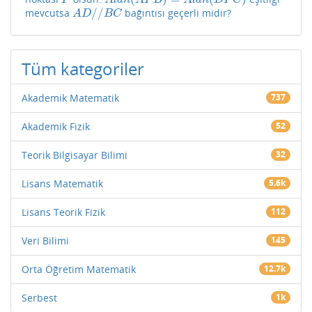
P
A
l
a
n
A
P
B
A
l
a
n
D
P
C
/
/
mevcutsa
bağıntısı geçerli midir?
A
D
/
/
B
C
A
D
B
C
Tüm kategoriler
Akademik Matematik
737
Akademik Fizik
52
Teorik Bilgisayar Bilimi
32
Lisans Matematik
5.6k
Lisans Teorik Fizik
112
Veri Bilimi
145
Orta Öğretim Matematik
12.7k
Serbest
1k