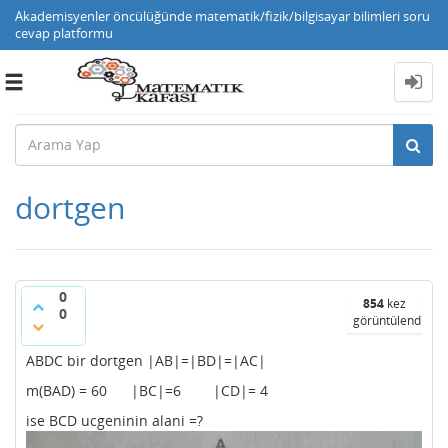
Akademisyenler öncülüğünde matematik/fizik/bilgisayar bilimleri soru
cevap platformu
Toggle
navigation
dortgen
0
854
kez
0
görüntülendi
ABDC bir dortgen |AB|=|BD|=|AC|
m(BAD) = 60 |BC|=6 |CD|= 4
ise BCD ucgeninin alani =?