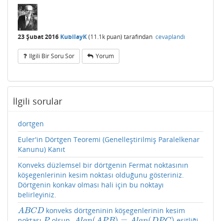
23 Şubat 2016
KubilayK
(
11.1k
puan)
tarafından
cevaplandı
Ilgili Bir Soru Sor
Yorum
İlgili sorular
dortgen
Euler'in Dörtgen Teoremi (Genelleştirilmiş Paralelkenar
Kanunu) Kanıt
Konveks düzlemsel bir dörtgenin Fermat noktasının
köşegenlerinin kesim noktası olduğunu gösteriniz.
Dörtgenin konkav olması hali için bu noktayı
belirleyiniz.
konveks dörtgeninin köşegenlerinin kesim
A
B
C
D
A
B
C
D
(
)
=
(
)
noktası
olsun.
eşitliği
P
A
l
a
n
(
A
P
B
)
=
A
l
a
n
(
D
P
C
)