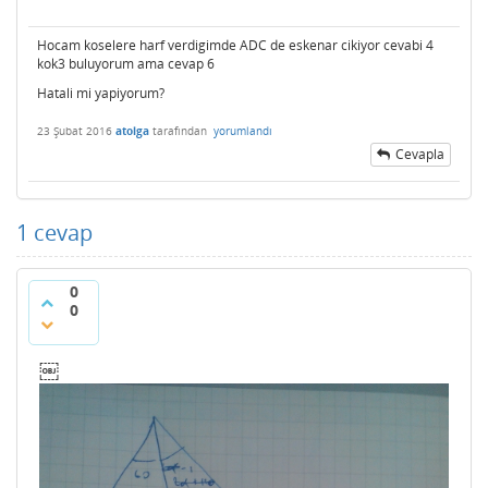
Hocam koselere harf verdigimde ADC de eskenar cikiyor cevabi 4
kok3 buluyorum ama cevap 6
Hatali mi yapiyorum?
23 Şubat 2016
atolga
tarafından
yorumlandı
Cevapla
1
cevap
0
0
￼