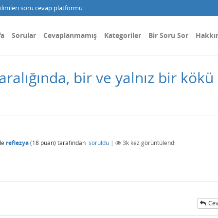
limleri soru cevap platformu
fa
Sorular
Cevaplanmamış
Kategoriler
Bir Soru Sor
Hakkı
aralığında, bir ve yalnız bir kökü
de
reflezya
(
18
puan)
tarafından
soruldu
|
3k
kez görüntülendi
Cev