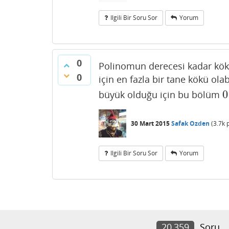
Ilgili Bir Soru Sor
Yorum
0
Polinomun derecesi kadar kök
0
için en fazla bir tane kökü ola
0
büyük olduğu için bu bölüm
0
30 Mart 2015
Safak Ozden
(
3.7k
p
Ilgili Bir Soru Sor
Yorum
20,359
Soru