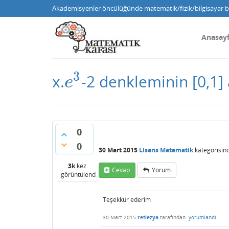
Akademisyenler öncülüğünde matematik/fizik/bilgisayar bi
Anasay
3
x.
-2 denkleminin [0,1] 
e
3
e
0
0
30 Mart 2015
Lisans Matematik
kategorisin
3k
kez
Cevap
Yorum
görüntülendi
Teşekkür ederim
30 Mart 2015
reflezya
tarafından
yorumlandı