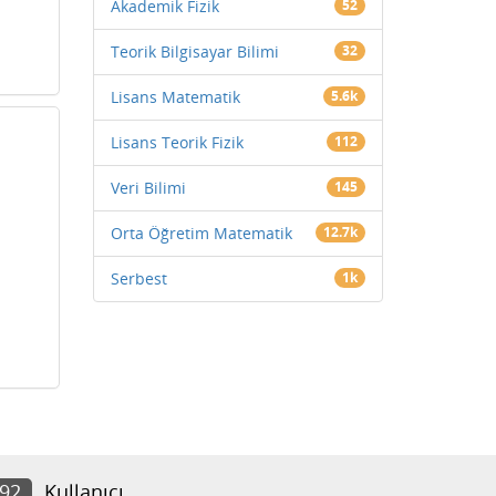
Akademik Fizik
52
Teorik Bilgisayar Bilimi
32
Lisans Matematik
5.6k
Lisans Teorik Fizik
112
Veri Bilimi
145
Orta Öğretim Matematik
12.7k
Serbest
1k
492
Kullanıcı