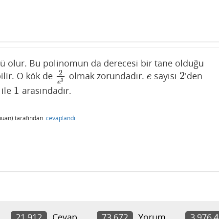
ü olur. Bu polinomun da derecesi bir tane olduğu
2
2
bilir. O kök de
olmak zorundadır.
sayısı
'den
2
e
3
e
2
e
3
e
1
ile
arasındadır.
1
uan)
tarafından
cevaplandı
21,912
Cevap
73,672
Yorum
3,976,