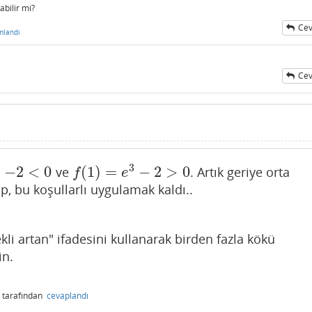
abilir mi?
Cev
mlandı
Cev
3
−
2
<
0
(
1
)
=
−
2
>
0
ve
. Artık geriye orta
<
0
f
(
1
)
=
e
3
−
2
>
0
f
e
p, bu koşullarlı uygulamak kaldı..
kli artan" ifadesini kullanarak birden fazla kökü
in.
tarafından
cevaplandı