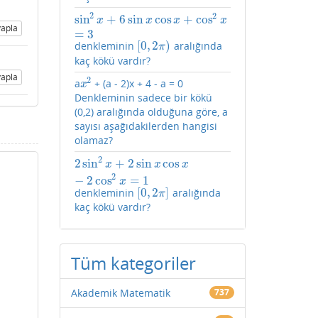
2
2
sin
+
6
sin
cos
+
cos
sin
2
x
+
6
sin
x
cos
x
+
cos
2
x
=
3
x
x
x
x
apla
=
3
[
0
,
2
)
denkleminin
aralığında
[
0
,
2
π
)
π
kaç kökü vardır?
apla
2
a
+ (a - 2)x + 4 - a = 0
x
2
x
Denkleminin sadece bir kökü
(0,2) aralığında olduğuna göre, a
sayısı aşağıdakilerden hangisi
olamaz?
2
2
sin
+
2
sin
cos
2
sin
2
x
+
2
sin
x
cos
x
−
2
cos
2
x
=
1
x
x
x
2
−
2
cos
=
1
x
[
0
,
2
]
denkleminin
aralığında
[
0
,
2
π
]
π
kaç kökü vardır?
Tüm kategoriler
Akademik Matematik
737