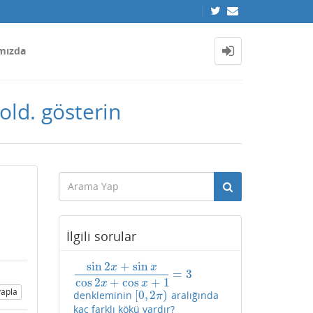
mızda
 old. gösterin
İlgili sorular
sin
2
+
sin
x
x
=
3
sin
2
x
+
sin
x
cos
2
x
+
cos
x
+
1
=
3
cos
2
+
cos
+
1
x
x
apla
[
0
,
2
)
denkleminin
aralığında
[
0
,
2
π
)
π
kaç farklı kökü vardır?