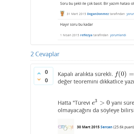
Soru bu şekli ile çok basit. Bir yazım hatası ol
31 Mart 2015
DoganDonmez
tarafından
yoru
Hayır soru bu kadar
1 Nisan 2015
reflezya
tarafından
yorumlandı
2
Cevaplar
0
(
0
)
=
Kapalı aralıkta sürekli.
f
(
0
)
=
−
2
f
0
değer teoremini dikkatlice yazı
3
>
0
Hatta "
Türevi
yani süre
e
3
>
0
e
olmayacağını da söyleye bilirs
30 Mart 2015
Sercan
(
25.6k
puan)