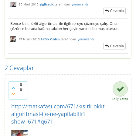
30 Mart 2015
yigitsadic
tarafından
yorumlandı
Cevapla
Bence kısıtlı öklit algoritması ile ilgili soruyu çözmeye çalış. Onu
çözünce burada kafana takılan her şeyin yanıtını bulmuş olursun.
17 Nisan 2015
Safak Ozden
tarafından
yorumlandı
Cevapla
2
Cevaplar
0
0
En İyi Cevap
http://matkafasi.com/671/kisitli-oklit-
algoritmasi-ile-ne-yapilabilir?
show=671#q671