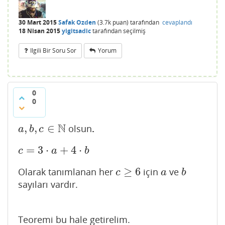
30 Mart 2015
Safak Ozden
(
3.7k
puan)
tarafından
cevaplandı
18 Nisan 2015
yigitsadic
tarafından
seçilmiş
Ilgili Bir Soru Sor
Yorum
0
0
N
,
,
∈
olsun
.
a
,
b
,
c
∈
N
a
b
c
=
3
⋅
+
4
⋅
c
=
3
⋅
a
+
4
⋅
b
c
a
b
≥
6
Olarak tanımlanan her
için
ve
c
≥
6
a
b
c
a
b
sayıları vardır.
Teoremi bu hale getirelim.