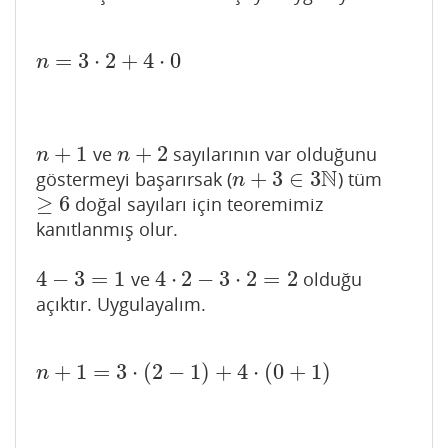
=
3
⋅
2
+
4
⋅
0
n
=
3
⋅
2
+
4
⋅
0
n
+
1
+
2
ve
sayılarının var olduğunu
n
+
1
n
+
2
n
n
N
+
3
∈
3
göstermeyi başarırsak (
) tüm
n
+
3
∈
3
N
n
≥
6
doğal sayıları için teoremimiz
≥
6
kanıtlanmış olur.
4
−
3
=
1
4
⋅
2
−
3
⋅
2
=
2
ve
olduğu
4
−
3
=
1
4
⋅
2
−
3
⋅
2
=
2
açıktır. Uygulayalım.
+
1
=
3
⋅
(
2
−
1
)
+
4
⋅
(
0
+
1
)
n
+
1
=
3
⋅
(
2
−
1
)
+
4
⋅
(
0
+
1
)
n