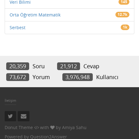
Veri Bilimi
145
Orta Öğretim Matematik
12.7k
Serbest
1k
20,359
Soru
21,912
Cevap
73,672
Yorum
3,976,948
Kullanıcı
İletişim
Donut Theme
with
by
Amiya Sahu
Powered by
Question2Answer