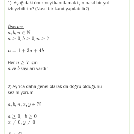
1) Aşağıdaki önermeyi kanıtlamak için nasıl bir yol
izleyebilirim? (Nasıl bir kanıt yapılabilir?)
Önerme:
N
,
,
∈
a
,
b
,
n
∈
N
a
b
n
≥
0
≥
0
≥
7
,
,
a
≥
0
b
≥
0
n
≥
7
a
b
n
=
1
+
3
+
4
n
=
1
+
3
a
+
4
b
n
a
b
≥
7
Her
için
n
≥
7
n
ve
sayıları vardır.
a
b
a
b
2) Ayrıca daha genel olarak da doğru olduğunu
sezinliyorum.
N
,
,
,
,
∈
a
,
b
,
n
,
x
,
y
∈
N
a
b
n
x
y
≥
0
≥
0
,
a
≥
0
b
≥
0
a
b
≠
0
≠
0
,
x
≠
0
y
≠
0
x
y
x