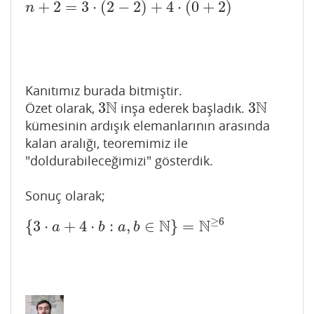
+
2
=
3
⋅
(
2
−
2
)
+
4
⋅
(
0
+
2
)
n
+
2
=
3
⋅
(
2
−
2
)
+
4
⋅
(
0
+
2
)
n
Kanıtımız burada bitmiştir.
N
N
3
3
Özet olarak,
inşa ederek başladık.
3
N
3
N
kümesinin ardışık elemanlarının arasında
kalan aralığı, teoremimiz ile
"doldurabileceğimizi" gösterdik.
Sonuç olarak;
≥
6
N
N
{
3
⋅
+
4
⋅
:
,
∈
}
=
{
3
⋅
a
+
4
⋅
b
:
a
,
b
∈
N
}
=
N
≥
6
a
b
a
b