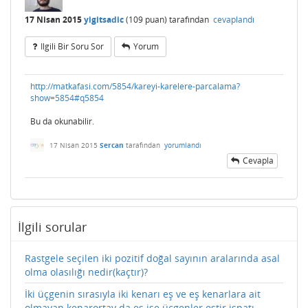
17 Nisan 2015
yigitsadic
(
109
puan)
tarafından
cevaplandı
Ilgili Bir Soru Sor
Yorum
http://matkafasi.com/5854/kareyi-karelere-parcalama?
show=5854#q5854
Bu da okunabilir.
17 Nisan 2015
Sercan
tarafından
yorumlandı
Cevapla
İlgili sorular
Rastgele seçilen iki pozitif doğal sayının aralarında asal
olma olasılığı nedir(kaçtır)?
İki üçgenin sırasıyla iki kenarı eş ve eş kenarlara ait
olmayan kenarortay da eş ise üçgenler eştir.ispatı