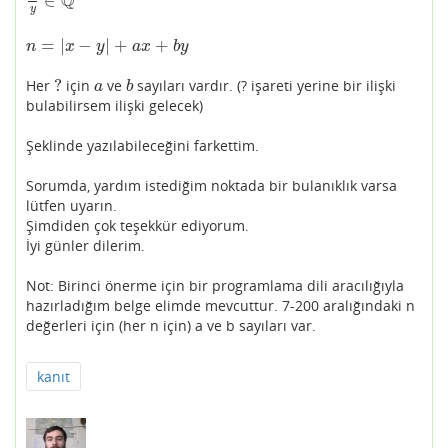
Q
∈
x
y
∈
Q
y
=
|
−
|
+
+
n
=
|
x
−
y
|
+
a
x
+
b
y
n
x
y
a
x
b
y
?
Her
için
ve
sayıları vardır. (? işareti yerine bir ilişki
?
a
b
a
b
bulabilirsem ilişki gelecek)
Şeklinde yazılabileceğini farkettim.
Sorumda, yardım istediğim noktada bir bulanıklık varsa
lütfen uyarın.
Şimdiden çok teşekkür ediyorum.
İyi günler dilerim.
Not: Birinci önerme için bir programlama dili aracılığıyla
hazırladığım belge elimde mevcuttur. 7-200 aralığındaki n
değerleri için (her n için) a ve b sayıları var.
kanıt