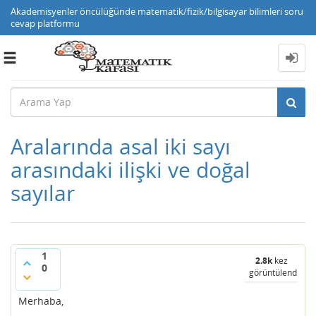
Akademisyenler öncülüğünde matematik/fizik/bilgisayar bilimleri soru
cevap platformu
Toggle
navigation
Aralarında asal iki sayı
arasındaki ilişki ve doğal
sayılar
1
2.8k
kez
0
görüntülendi
Merhaba,