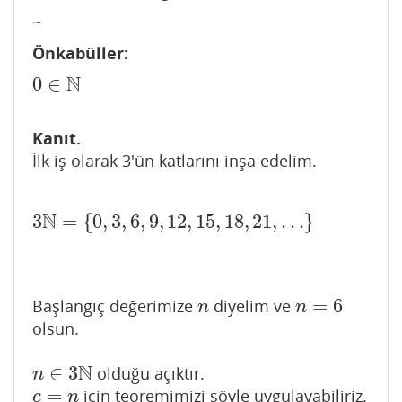
~
Önkabüller:
N
0
∈
0
∈
N
Kanıt.
İlk iş olarak 3'ün katlarını inşa edelim.
N
3
=
{
0
,
3
,
6
,
9
,
12
,
15
,
18
,
21
,
…
}
3
N
=
{
0
,
3
,
6
,
9
,
12
,
15
,
18
,
21
,
…
}
=
6
Başlangıç değerimize
diyelim ve
n
n
=
6
n
n
olsun.
N
∈
3
olduğu açıktır.
n
∈
3
N
n
=
için teoremimizi şöyle uygulayabiliriz.
c
=
n
c
n