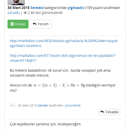
30 Mart 2015
Serbest
kategorisinde
yigitsadic
(
109
puan)
tarafından
soruldu
|
2.8k
kez görüntülendi
Cevap
Yorum
http://matkafasi.com/4630/kiloluk-agirlaklarla-%248%24den-buyuk-
agirliklari-olcebiliriz
http://matkafasi.com/671/kisitli-oklit-algoritmasi-ile-ne-yapilabilir?
show=671#q671
Bu linklere bakabilirsin. ilk sorun icin.. burda cevaplari yok ama
sorularin cevabi mevcut.
ikincisi icin de:
=
|
(
+
1
)
−
1
|
+
0
+
0
istedigini vermiyor
n
=
|
(
n
+
1
)
−
1
|
+
0
x
+
0
y
n
n
x
y
mu?
30 Mart 2015
Sercan
tarafından
yorumlandı
Cevapla
Çok teşekkürler yanıtınız için, inceleyeceğim.