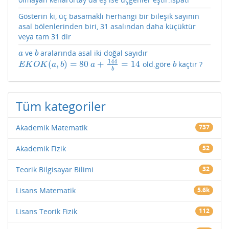
Gösterin ki, üç basamaklı herhangi bir bileşik sayının
asal bölenlerinden biri, 31 asalından daha küçüktür
veya tam 31 dir
ve
aralarında asal iki doğal sayıdır
a
b
a
b
144
(
,
)
=
80
+
=
14
old.göre
kaçtır ?
E
K
O
K
(
a
,
b
)
=
80
a
+
144
b
=
14
b
E
K
O
K
a
b
a
b
b
Tüm kategoriler
Akademik Matematik
737
Akademik Fizik
52
Teorik Bilgisayar Bilimi
32
Lisans Matematik
5.6k
Lisans Teorik Fizik
112