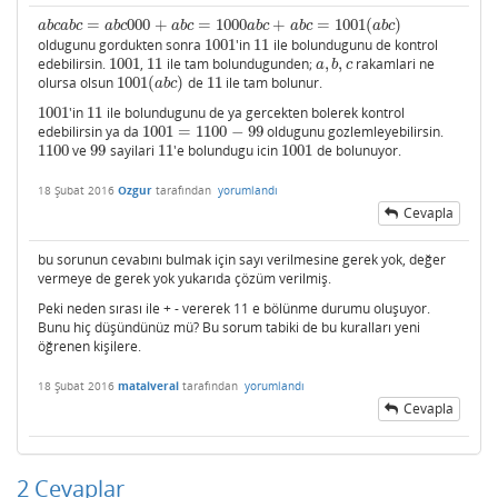
=
000
+
=
1000
+
=
1001
(
)
a
b
c
a
b
c
=
a
b
c
000
+
a
b
c
=
1000
a
b
c
+
a
b
c
=
1001
(
a
b
c
)
a
b
c
a
b
c
a
b
c
a
b
c
a
b
c
a
b
c
a
b
c
oldugunu gordukten sonra
1001
'in
11
ile bolundugunu de kontrol
1001
11
edebilirsin.
1001
,
11
ile tam bolundugunden;
,
,
rakamlari ne
1001
11
a
,
b
,
c
a
b
c
olursa olsun
1001
(
)
de
11
ile tam bolunur.
1001
(
a
b
c
)
11
a
b
c
1001
'in
11
ile bolundugunu de ya gercekten bolerek kontrol
1001
11
edebilirsin ya da
1001
=
1100
−
99
oldugunu gozlemleyebilirsin.
1001
=
1100
−
99
1100
ve
99
sayilari
11
'e bolundugu icin
1001
de bolunuyor.
1100
99
11
1001
18 Şubat 2016
Ozgur
tarafından
yorumlandı
Cevapla
bu sorunun cevabını bulmak için sayı verilmesine gerek yok, değer
vermeye de gerek yok yukarıda çözüm verilmiş.
Peki neden sırası ile + - vererek 11 e bölünme durumu oluşuyor.
Bunu hiç düşündünüz mü? Bu sorum tabiki de bu kuralları yeni
öğrenen kişilere.
18 Şubat 2016
matalveral
tarafından
yorumlandı
Cevapla
2
Cevaplar