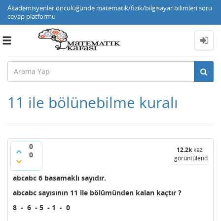
Akademisyenler öncülüğünde matematik/fizik/bilgisayar bilimleri soru
cevap platformu
Toggle
navigation
11 ile bölünebilme kuralı
0
12.2k
kez
0
görüntülendi
abcabc 6 basamaklı sayıdır.
abcabc sayısının 11 ile bölümünden kalan kaçtır ?
8 - 6 - 5 - 1 - 0