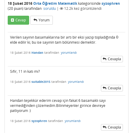
18 Şubat 2016
Orta Öğretim Matematik
kategorisinde
syzophren
(
20
puan)
tarafından
soruldu
|
12.2k
kez görüntülendi
Cevap
Yorum
Verilen sayının basamaklarına bir artı bir eksi yazıp topladığında
0
0
elde edilir ki; bu ise sayınin tam bölünmesi demektir.
18 Şubat 2016
Handan
tarafından
yorumlandı
Cevapla
Sıfır, 11 in katı mı?
18 Şubat 2016
suitable2015
tarafından
yorumlandı
Cevapla
Handan teşekkür ederim cevap için fakat 6 basamaklı sayı
vermediğinden çözemedim.Bilinmeyenler girince devreye
patlıyorum :)
18 Şubat 2016
syzophren
tarafından
yorumlandı
Cevapla