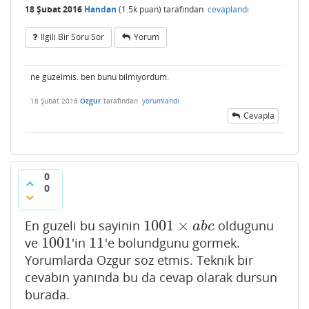
18 Şubat 2016
Handan
(
1.5k
puan)
tarafından
cevaplandı
Ilgili Bir Soru Sor
Yorum
ne guzelmis. ben bunu bilmiyordum.
18 Şubat 2016
Ozgur
tarafından
yorumlandı
Cevapla
0
0
1001
×
En guzeli bu sayinin
oldugunu
1001
×
a
b
c
a
b
c
1001
11
ve
'in
'e bolundgunu gormek.
1001
11
Yorumlarda Ozgur soz etmis. Teknik bir
cevabin yaninda bu da cevap olarak dursun
burada.