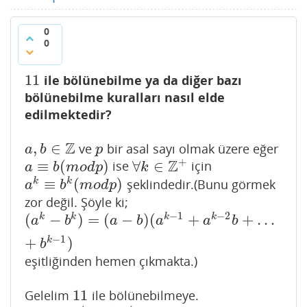
0
0
11
ile bölünebilme ya da diğer bazı
11
bölünebilme kuralları nasıl elde
edilmektedir?
Z
,
∈
ve
bir asal sayı olmak üzere eğer
a
,
b
∈
Z
p
a
b
p
+
Z
≡
(
)
∀
∈
ise
için
a
≡
b
(
m
o
d
p
)
∀
k
∈
Z
+
a
b
m
o
d
p
k
≡
(
)
k
k
şeklindedir.(Bunu görmek
a
k
≡
b
k
(
m
o
d
p
)
a
b
m
o
d
p
zor değil. Şöyle ki;
−
1
−
2
(
−
)
=
(
−
)
(
+
+
…
k
k
k
k
(
a
k
−
b
k
)
=
(
a
−
b
)
(
a
k
−
1
+
a
k
−
2
b
+
…
+
b
k
−
1
)
a
b
a
b
a
a
b
−
1
+
)
k
b
eşitliğinden hemen çıkmakta.)
11
Gelelim
ile bölünebilmeye.
11