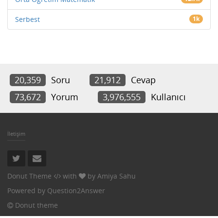
Serbest
1k
20,359
Soru
21,912
Cevap
73,672
Yorum
3,976,555
Kullanıcı
İletişim
Donut Theme
with
by
Amiya Sahu
Powered by
Question2Answer
Donut theme