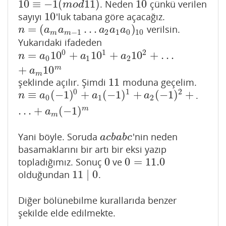
10
≡
−
1
(
11
)
10
. Neden
çünkü verilen
10
≡
−
1
(
m
o
d
11
)
10
m
o
d
10
sayıyı
'luk tabana göre açacağız.
10
=
(
…
)
verilsin.
n
=
(
a
m
a
m
−
1
…
a
2
a
1
a
0
)
10
n
a
a
a
a
a
−
1
2
1
0
10
m
m
Yukarıdaki ifadeden
0
1
2
=
10
+
10
+
10
+
…
n
=
a
0
10
0
+
a
1
10
1
+
a
2
10
2
+
…
+
a
m
10
m
n
a
a
a
0
1
2
+
10
m
a
m
11
şeklinde açılır. Şimdi
moduna geçelim.
11
0
1
2
≡
(
−
1
)
+
(
−
1
)
+
(
−
1
)
+
.
n
≡
a
0
(
−
1
)
0
+
a
1
(
−
1
)
1
+
a
2
(
−
1
)
2
+
…
+
a
m
(
−
1
)
m
n
a
a
a
0
1
2
…
+
(
−
1
)
m
a
m
Yani böyle. Soruda
'nin neden
a
c
b
a
b
c
a
c
b
a
b
c
basamaklarını bir artı bir eksi yazıp
0
0
=
11.0
topladığımız. Sonuç
ve
0
0
=
11.0
11
∣
0
olduğundan
.
11
∣
0
Diğer bölünebilme kurallarıda benzer
şekilde elde edilmekte.