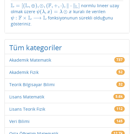
L
L
F
=
[
(
,
⊕
)
,
⊙
,
(
,
+
,
⋅
)
,
∥
⋅
∥
]
normlu lineer uzay
L
=
[
(
L
,
⊕
)
,
⊙
,
(
F
,
+
,
⋅
)
,
‖
⋅
‖
L
]
L
(
,
)
=
⊙
olmak üzere
kuralı ile verilen
ψ
(
λ
,
x
)
=
λ
⊙
x
ψ
λ
x
λ
x
F
L
L
:
×
⟶
fonksiyonunun sürekli olduğunu
ψ
:
F
×
L
⟶
L
ψ
gösteriniz.
Tüm kategoriler
Akademik Matematik
737
Akademik Fizik
52
Teorik Bilgisayar Bilimi
32
Lisans Matematik
5.6k
Lisans Teorik Fizik
112
Veri Bilimi
145
Orta Öğretim Matematik
12.7k