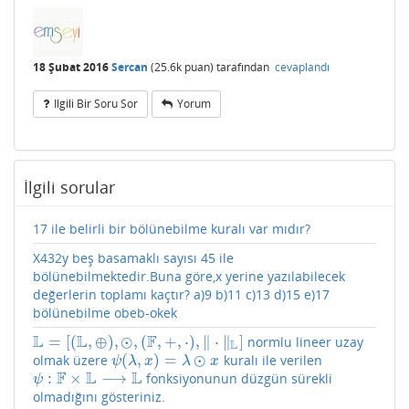
18 Şubat 2016
Sercan
(
25.6k
puan)
tarafından
cevaplandı
Ilgili Bir Soru Sor
Yorum
İlgili sorular
17 ile belirli bir bölünebilme kuralı var mıdır?
X432y beş basamaklı sayısı 45 ile
bölünebilmektedir.Buna göre,x yerine yazılabilecek
değerlerin toplamı kaçtır? a)9 b)11 c)13 d)15 e)17
bölünebilme obeb-okek
L
L
F
=
[
(
,
⊕
)
,
⊙
,
(
,
+
,
⋅
)
,
∥
⋅
∥
]
normlu lineer uzay
L
=
[
(
L
,
⊕
)
,
⊙
,
(
F
,
+
,
⋅
)
,
‖
⋅
‖
L
]
L
(
,
)
=
⊙
olmak üzere
kuralı ile verilen
ψ
(
λ
,
x
)
=
λ
⊙
x
ψ
λ
x
λ
x
F
L
L
:
×
⟶
fonksiyonunun düzgün sürekli
ψ
:
F
×
L
⟶
L
ψ
olmadığını gösteriniz.