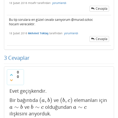
18 Şubat 2016
misafir
tarafından
yorumlandı
Cevapla
Bu tip sorulara en güzel cevabı sanıyorum @murad.ozkoc
hocam verecektir.
18 Şubat 2016
Mehmet Toktaş
tarafından
yorumlandı
Cevapla
3
Cevaplar
0
0
Evet geçişkendir.
(
,
)
(
,
)
Bir bağıntıda
ve
elemanları için
(
a
,
b
)
(
b
,
c
)
a
b
b
c
∼
∼
∼
ve
olduğundan
a
∼
b
b
∼
c
a
∼
c
a
b
b
c
a
c
ilişkisini arıyorduk.