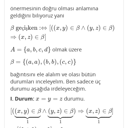
önermesinin doğru olması anlamına
geldiğini biliyoruz yani
ge
i
ken
:
⇔
[
(
(
,
)
∈
∧
(
,
)
∈
)
β
geçişken
:⇔
[
(
(
x
,
y
)
∈
β
∧
(
y
,
z
)
∈
β
)
⇒
(
x
,
z
)
∈
β
]
β
ç
ş
x
y
β
y
z
β
⇒
(
,
)
∈
]
x
z
β
=
{
,
,
,
}
olmak üzere
A
=
{
a
,
b
,
c
,
d
}
A
a
b
c
d
=
{
(
,
)
,
(
,
)
,
(
,
)
}
β
=
{
(
a
,
a
)
,
(
b
,
b
)
,
(
c
,
c
)
}
β
a
a
b
b
c
c
bağıntısını ele alalım ve olası bütün
durumları inceleyelim. Ben sadece üç
durumu aşağıda irdeleyeceğim.
=
=
I. Durum:
durumu.
x
=
y
=
z
x
y
z































[
(
(
,
)
∈
∧
(
,
)
∈
)
⇒
(
,
)
∈
]
[
(
(
x
,
y
)
∈
β
⏟
1
∧
(
y
,
z
)
∈
β
⏟
1
)
⇒
(
x
,
z
)
∈
β
⏟
1
]
≡
[
(
1
∧
1
)
⇒
1
]
≡
1
x
y
β
y
z
β
x
z
β
1
1
1