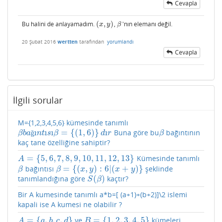
Cevapla
Bu halini de anlayamadım.
(
,
)
,
'nın elemanı değil.
(
x
,
y
)
β
x
y
β
20 Şubat 2016
wertten
tarafından
yorumlandı
Cevapla
İlgili sorular
M={1,2,3,4,5,6} kümesinde tanımlı
ı
ı
ı
=
{
(
1
,
6
)
}
ı
Buna göre bu
bağıntının
β
b
a
ğ
ı
n
t
ı
s
ı
β
=
{
(
1
,
6
)
}
d
ı
r
β
ğ
β
b
a
n
t
s
β
d
r
β
kaç tane özelliğine sahiptir?
=
{
5
,
6
,
7
,
8
,
9
,
10
,
11
,
12
,
13
}
Kümesinde tanımlı
A
=
{
5
,
6
,
7
,
8
,
9
,
10
,
11
,
12
,
13
}
A
=
{
(
,
)
:
6
|
(
+
)
}
bağıntısı
şeklinde
β
β
=
{
(
x
,
y
)
:
6
|
(
x
+
y
)
}
β
β
x
y
x
y
(
)
tanımlandığına göre
kaçtır?
S
(
β
)
S
β
Bir A kumesinde tanımlı a*b=[ (a+1)+(b+2)]\2 islemi
kapali ise A kumesi ne olabilir ?
=
{
,
,
,
}
=
{
1
,
2
,
3
,
4
,
5
}
ve
kümeleri
A
=
{
a
,
b
,
c
,
d
}
B
=
{
1
,
2
,
3
,
4
,
5
}
A
a
b
c
d
B