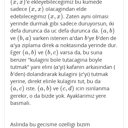
(
,
)
'e ekleyebilecegimiz bu kumede
(
x
,
x
)
x
x
(
,
)
sadece
olacagindan elde
(
x
,
x
)
x
x
(
,
)
edebilecegimiz
. Zaten ayni olmasi
(
x
,
x
)
x
x
yerinde durmak gibi sadece duruyorsun, iki
(
,
)
defa durunca da uc defa durunca da.
(
a
,
b
)
a
b
(
,
)
ve
varken istenen
'dan
'ye
'den de
(
b
,
a
)
a
b
b
b
a
a
b
b
'ya ziplama direk
noktasinda yerinde dur.
a
a
a
a
(
,
)
(
,
)
Eger
ve
varsa da, bu suna
(
a
,
b
)
(
b
,
c
)
a
b
b
c
benzer "kulagini bole tutacagina boyle
tutmak" yani elini (
'yi) kafanin arkasindan (
a
a
'den) dolandirarak kulagini (
'yi) tutmak
b
c
b
c
yerine, direkt elinle kulagini tut, bu da
(
,
)
(
,
)
(
,
)
iste.
ve
icin isinlanma
(
a
,
c
)
(
a
,
b
)
(
c
,
d
)
a
c
a
b
c
d
gerekir, o da bizde yok. Ayaklarimiz yere
basmali.
Aslinda bu gecisme ozelligi bizim