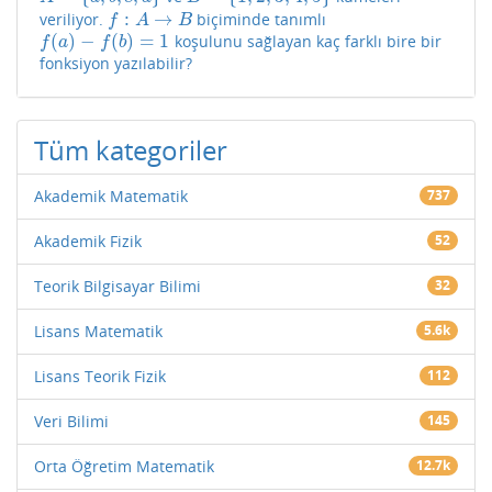
:
→
veriliyor.
biçiminde tanımlı
f
:
A
→
B
f
A
B
(
)
−
(
)
=
1
koşulunu sağlayan kaç farklı bire bir
f
(
a
)
−
f
(
b
)
=
1
f
a
f
b
fonksiyon yazılabilir?
Tüm kategoriler
Akademik Matematik
737
Akademik Fizik
52
Teorik Bilgisayar Bilimi
32
Lisans Matematik
5.6k
Lisans Teorik Fizik
112
Veri Bilimi
145
Orta Öğretim Matematik
12.7k