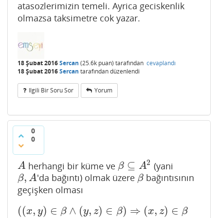
atasozlerimizin temeli. Ayrica geciskenlik
olmazsa taksimetre cok yazar.
18 Şubat 2016
Sercan
(
25.6k
puan)
tarafından
cevaplandı
18 Şubat 2016
Sercan
tarafından
düzenlendi
Ilgili Bir Soru Sor
Yorum
0
0
2
⊆
herhangi bir küme ve
(yani
A
β
⊆
A
2
A
β
A
,
'da bağıntı) olmak üzere
bağıntısının
β
,
A
β
β
A
β
geçişken olması
(
(
,
)
∈
∧
(
,
)
∈
)
⇒
(
,
)
∈
(
(
x
,
y
)
∈
β
∧
(
y
,
z
)
∈
β
)
⇒
(
x
,
z
)
∈
β
x
y
β
y
z
β
x
z
β