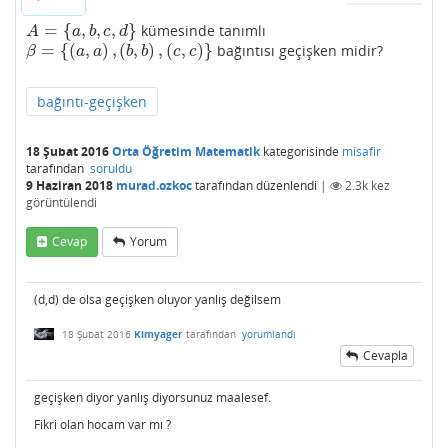
=
{
,
,
,
}
kümesinde tanımlı
A
=
{
a
,
b
,
c
,
d
}
A
a
b
c
d
=
{
(
,
)
,
(
,
)
,
(
,
)
}
bağıntısı geçişken midir?
β
=
{
(
a
,
a
)
,
(
b
,
b
)
,
(
c
,
c
)
}
β
a
a
b
b
c
c
bağıntı-geçişken
18 Şubat 2016
Orta Öğretim Matematik
kategorisinde
misafir
tarafından
soruldu
9 Haziran 2018
murad.ozkoc
tarafından
düzenlendi
|
2.3k
kez
görüntülendi
Cevap
Yorum
(d,d) de olsa geçişken oluyor yanlış değilsem
18 Şubat 2016
Kimyager
tarafından
yorumlandı
Cevapla
geçişken diyor yanlış diyorsunuz maalesef.
Fikri olan hocam var mı ?