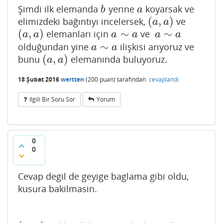
Şimdi ilk elemanda
yerine
koyarsak ve
b
a
b
a
(
,
)
elimizdeki bağıntıyı incelersek,
ve
(
a
,
a
)
a
a
(
,
)
∼
∼
elemanları için
ve
(
a
,
a
)
a
∼
a
a
∼
a
a
a
a
a
a
a
∼
olduğundan yine
ilişkisi arıyoruz ve
a
∼
a
a
a
(
,
)
bunu
elemanında buluyoruz.
(
a
,
a
)
a
a
18 Şubat 2016
wertten
(
200
puan)
tarafından
cevaplandı
Ilgili Bir Soru Sor
Yorum
0
0
Cevap degil de geyige baglama gibi oldu,
kusura bakilmasin.