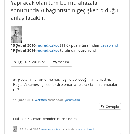
Yapılacak olan tüm bu mülahazalar
sonucunda
bağıntısının geçişken olduğu
β
β
anlaşılacaktır.
18 Şubat 2016
murad.ozkoc
(
11.6k
puan)
tarafından
cevaplandı
19 Şubat 2016
murad.ozkoc
tarafından
düzenlendi
Ilgili Bir Soru Sor
Yorum
,
ve
'nin birbirlerine nasıl eşit olabileceğini anlamadım.
x
y
z
x
y
z
Başta
kümesi içinde farklı elemanlar olarak tanımlanmadılar
A
A
mı?
19 Şubat 2016
wertten
tarafından
yorumlandı
Cevapla
Haklısınız. Cevabı yeniden düzenledim.
19 Şubat 2016
murad.ozkoc
tarafından
yorumlandı