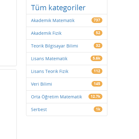
Tüm kategoriler
Akademik Matematik
737
Akademik Fizik
52
Teorik Bilgisayar Bilimi
32
Lisans Matematik
5.6k
Lisans Teorik Fizik
112
Veri Bilimi
145
Orta Öğretim Matematik
12.7k
Serbest
1k