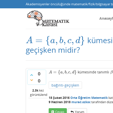
Akademisyenler öncülüğünde matematik/fizik/bilgisayar bi
Anasay
=
{
,
,
,
}
kümesi
A
=
{
a
,
b
,
c
,
d
}
A
a
b
c
d
geçişken midir?
=
{
,
,
,
}
kümesinde tanımlı
A
=
{
a
,
b
,
c
,
d
}
β
A
a
b
c
d
β
0
0
bağıntı-geçişken
2.3k
kez
görüntülendi
18 Şubat 2016
Orta Öğretim Matematik
kat
9 Haziran 2018
murad.ozkoc
tarafından
düze
Cevap
Yorum