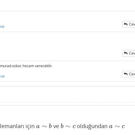
Cev
ndı
Cev
@murad.ozkoc hocam verecektir.
Cev
ndı
∼
∼
∼
lemanları için
ve
olduğundan
a
∼
b
b
∼
c
a
∼
c
a
b
b
c
a
c