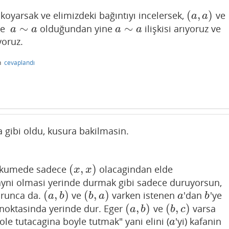
(
,
)
koyarsak ve elimizdeki bağıntıyı incelersek,
ve
(
a
,
a
)
a
a
∼
∼
ve
olduğundan yine
ilişkisi arıyoruz ve
a
∼
a
a
∼
a
a
a
a
a
oruz.
n
cevaplandı
 gibi oldu, kusura bakilmasin.
(
,
)
u kumede sadece
olacagindan elde
(
x
,
x
)
x
x
ayni olmasi yerinde durmak gibi sadece duruyorsun,
(
,
)
(
,
)
urunca da.
ve
varken istenen
'dan
'ye
(
a
,
b
)
(
b
,
a
)
a
b
a
b
b
a
a
b
(
,
)
(
,
)
noktasinda yerinde dur. Eger
ve
varsa
(
a
,
b
)
(
b
,
c
)
a
b
b
c
ole tutacagina boyle tutmak" yani elini (
'yi) kafanin
a
a