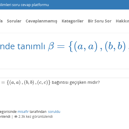
limleri soru cevap platformu
fa
Sorular
Cevaplanmamış
Kategoriler
Bir Soru Sor
Hakkı
=
{
(
,
)
,
(
,
)
nde tanımlı
β
=
{
(
a
,
a
)
,
(
b
,
b
)
,
(
c
,
c
)
}
β
a
a
b
b
=
{
(
,
)
,
(
,
)
,
(
,
)
}
bağıntısı geçişken midir?
=
{
(
a
,
a
)
,
(
b
,
b
)
,
(
c
,
c
)
}
a
a
b
b
c
c
egorisinde
misafir
tarafından
soruldu
nlendi
|
2.3k
kez görüntülendi