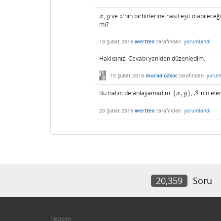
,
ve
'nin birbirlerine nasıl eşit olabile
x
y
z
x
y
z
mı?
19 Şubat 2016
wertten
tarafından
yorumlandı
Haklısınız. Cevabı yeniden düzenledim.
19 Şubat 2016
murad.ozkoc
tarafından
yorum
Bu halini de anlayamadım.
(
,
)
,
'nın ele
(
x
,
y
)
β
x
y
β
20 Şubat 2016
wertten
tarafından
yorumlandı
20,359
Soru
İletişim