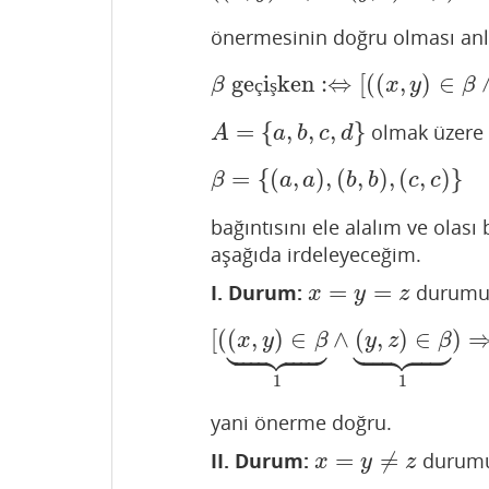
önermesinin doğru olması anla
ge
i
ken
:
⇔
[
(
(
,
)
∈
β
geçişken
:⇔
[
(
(
x
,
y
)
∈
β
ç
ş
x
y
β
=
{
,
,
,
}
olmak üzere
A
=
{
a
,
b
,
c
,
d
}
A
a
b
c
d
=
{
(
,
)
,
(
,
)
,
(
,
)
}
β
=
{
(
a
,
a
)
,
(
b
,
b
)
,
(
c
,
c
)
}
β
a
a
b
b
c
c
bağıntısını ele alalım ve ola
aşağıda irdeleyeceğim.
=
=
I. Durum:
durumu
x
=
y
=
z
x
y
z




















[
(
(
,
)
∈
∧
(
,
)
∈
)
[
(
(
x
,
y
)
∈
β
⏟
1
∧
(
y
,
z
)
∈
β
⏟
x
y
β
y
z
β
1
1
yani önerme doğru.
=
≠
II. Durum:
durum
x
=
y
≠
z
x
y
z