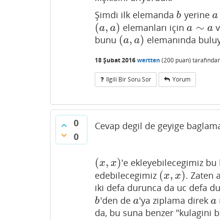
Şimdi ilk elemanda
yerine
b
a
b
a
(
,
)
∼
elemanları için
(
a
,
a
)
a
∼
a
a
a
a
a
(
,
)
bunu
elemanında buluy
(
a
,
a
)
a
a
18 Şubat 2016
wertten
(
200
puan)
tarafında
Ilgili Bir Soru Sor
Yorum
0
Cevap degil de geyige baglama
0
(
,
)
'e ekleyebilecegimiz b
(
x
,
x
)
x
x
(
,
)
edebilecegimiz
. Zaten 
(
x
,
x
)
x
x
iki defa durunca da uc defa d
'den de
'ya ziplama direk
b
a
a
b
a
a
da, bu suna benzer "kulagini b