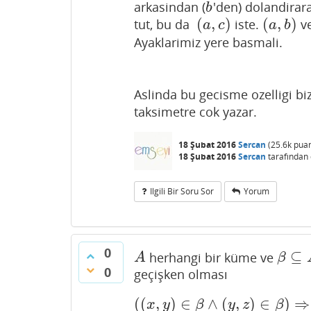
arkasindan (
'den) dolandirara
b
b
(
,
)
(
,
)
tut, bu da
iste.
v
(
a
,
c
)
(
a
,
b
)
a
c
a
b
Ayaklarimiz yere basmali.
Aslinda bu gecisme ozelligi bi
taksimetre cok yazar.
18 Şubat 2016
Sercan
(
25.6k
puan
18 Şubat 2016
Sercan
tarafından
Ilgili Bir Soru Sor
Yorum
0
⊆
herhangi bir küme ve
A
β
⊆
A
2
A
β
0
geçişken olması
(
(
,
)
∈
∧
(
,
)
∈
)
⇒
(
(
x
,
y
)
∈
β
∧
(
y
,
z
)
∈
β
)
⇒
(
x
,
z
)
x
y
β
y
z
β