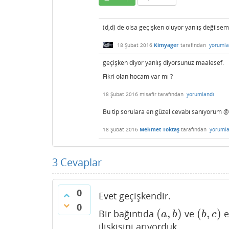
(d,d) de olsa geçişken oluyor yanlış değilsem
18 Şubat 2016
Kimyager
tarafından
yorumla
geçişken diyor yanlış diyorsunuz maalesef.
Fikri olan hocam var mı ?
18 Şubat 2016
misafir
tarafından
yorumlandı
Bu tip sorulara en güzel cevabı sanıyorum 
18 Şubat 2016
Mehmet Toktaş
tarafından
yorumla
3
Cevaplar
0
Evet geçişkendir.
0
(
,
)
(
,
)
Bir bağıntıda
ve
e
(
a
,
b
)
(
b
,
c
)
a
b
b
c
ilişkisini arıyorduk.