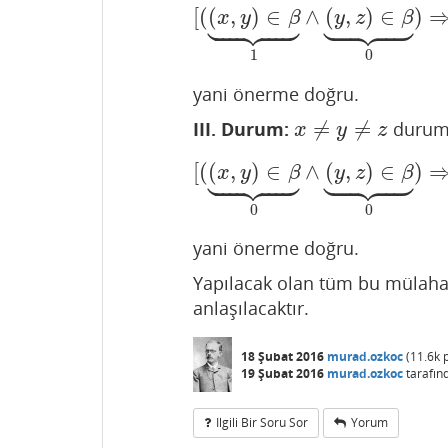




















[
(
(
,
)
∈
∧
(
,
)
∈
)
[
(
(
x
,
y
)
∈
β
⏟
1
∧
(
y
,
z
)
∈
β
⏟
x
y
β
y
z
β
1
0
yani önerme doğru.
≠
≠
III. Durum:
durum
x
≠
y
≠
z
x
y
z




















[
(
(
,
)
∈
∧
(
,
)
∈
)
[
(
(
x
,
y
)
∈
β
⏟
0
∧
(
y
,
z
)
∈
β
⏟
x
y
β
y
z
β
0
0
yani önerme doğru.
Yapılacak olan tüm bu mülah
anlaşılacaktır.
18 Şubat 2016
murad.ozkoc
(
11.6k
p
19 Şubat 2016
murad.ozkoc
tarafın
Ilgili Bir Soru Sor
Yorum