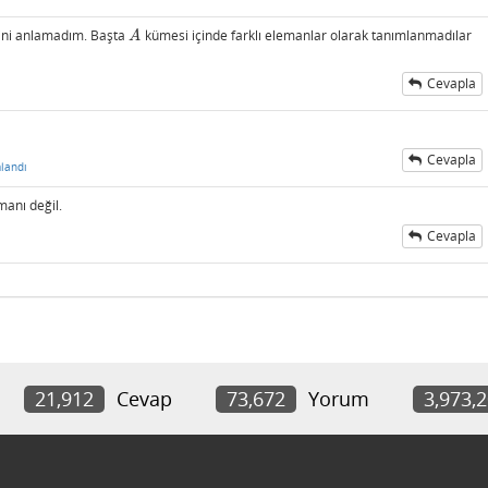
ceğini anlamadım. Başta
kümesi içinde farklı elemanlar olarak tanımlanmadılar
A
A
Cevapla
Cevapla
landı
manı değil.
Cevapla
21,912
Cevap
73,672
Yorum
3,973,