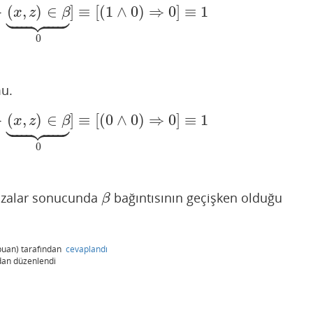











⇒
(
,
)
∈
]
≡
[
(
1
∧
0
)
⇒
0
]
≡
1
0
)
⇒
(
x
,
z
)
∈
β
⏟
0
]
≡
[
(
1
∧
0
)
⇒
0
]
≡
1
x
z
β
0
u.











⇒
(
,
)
∈
]
≡
[
(
0
∧
0
)
⇒
0
]
≡
1
0
)
⇒
(
x
,
z
)
∈
β
⏟
0
]
≡
[
(
0
∧
0
)
⇒
0
]
≡
1
x
z
β
0
azalar sonucunda
bağıntısının geçişken olduğu
β
β
uan)
tarafından
cevaplandı
dan
düzenlendi