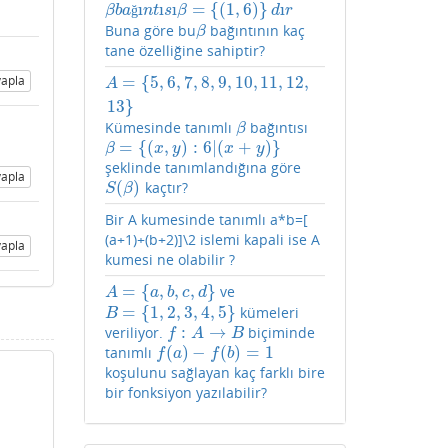
ı
ı
ı
=
{
(
1
,
6
)
}
ı
β
b
a
ğ
ı
n
t
ı
s
ı
β
=
{
(
1
,
6
)
}
d
ı
r
ğ
β
b
a
n
t
s
β
d
r
Buna göre bu
bağıntının kaç
β
β
tane özelliğine sahiptir?
apla
=
{
5
,
6
,
7
,
8
,
9
,
10
,
11
,
12
,
A
=
{
5
,
6
,
7
,
8
,
9
,
10
,
11
,
12
,
13
}
A
13
}
Kümesinde tanımlı
bağıntısı
β
β
=
{
(
,
)
:
6
|
(
+
)
}
β
=
{
(
x
,
y
)
:
6
|
(
x
+
y
)
}
β
x
y
x
y
şeklinde tanımlandığına göre
apla
(
)
kaçtır?
S
(
β
)
S
β
Bir A kumesinde tanımlı a*b=[
(a+1)+(b+2)]\2 islemi kapali ise A
apla
kumesi ne olabilir ?
=
{
,
,
,
}
ve
A
=
{
a
,
b
,
c
,
d
}
A
a
b
c
d
=
{
1
,
2
,
3
,
4
,
5
}
kümeleri
B
=
{
1
,
2
,
3
,
4
,
5
}
B
:
→
veriliyor.
biçiminde
f
:
A
→
B
f
A
B
(
)
−
(
)
=
1
tanımlı
f
(
a
)
−
f
(
b
)
=
1
f
a
f
b
koşulunu sağlayan kaç farklı bire
bir fonksiyon yazılabilir?