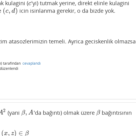
k kulagini (
'yi) tutmak yerine, direkt elinle kulagini
c
c
(
,
)
e
icin isinlanma gerekir, o da bizde yok.
(
c
,
d
)
c
d
zim atasozlerimizin temeli. Ayrica geciskenlik olmazsa
)
tarafından
cevaplandı
düzenlendi
2
,
(yani
'da bağıntı) olmak üzere
bağıntısının
β
,
A
β
A
β
A
β
(
,
)
∈
∈
β
x
z
β