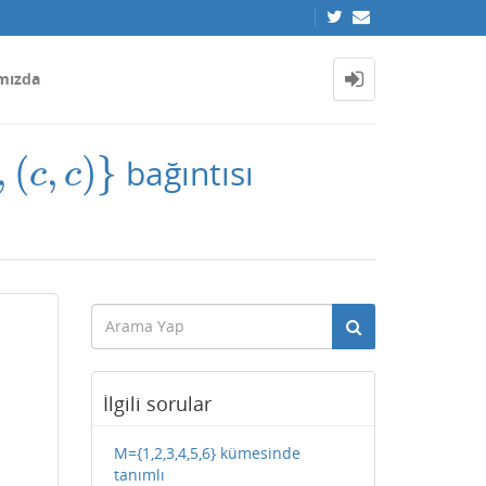
mızda
,
(
,
)
}
bağıntısı
c
c
İlgili sorular
M={1,2,3,4,5,6} kümesinde
tanımlı