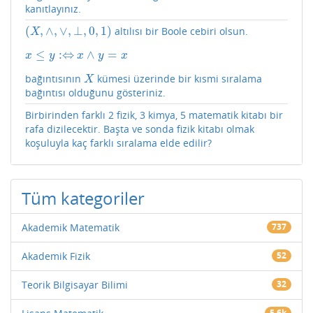
kanıtlayınız.
(
,
∧
,
∨
,
⊥
,
0
,
1
)
altılısı bir Boole cebiri olsun.
(
X
,
∧
,
∨
,
⊥
,
0
,
1
)
X
≤
:
⇔
∧
=
x
≤
y
:⇔
x
∧
y
=
x
x
y
x
y
x
bağıntısının
kümesi üzerinde bir kısmi sıralama
X
X
bağıntısı olduğunu gösteriniz.
Birbirinden farklı 2 fizik, 3 kimya, 5 matematik kitabı bir
rafa dizilecektir. Başta ve sonda fizik kitabı olmak
koşuluyla kaç farklı sıralama elde edilir?
Tüm kategoriler
Akademik Matematik
737
Akademik Fizik
52
Teorik Bilgisayar Bilimi
32
5.6k