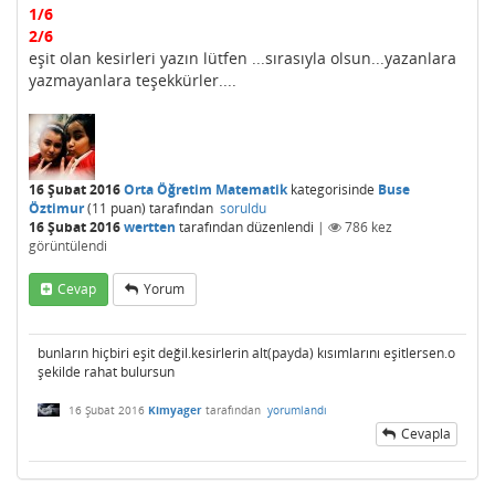
1/6
2/6
eşit olan kesirleri yazın lütfen ...sırasıyla olsun...yazanlara
yazmayanlara teşekkürler....
16 Şubat 2016
Orta Öğretim Matematik
kategorisinde
Buse
Öztimur
(
11
puan)
tarafından
soruldu
16 Şubat 2016
wertten
tarafından
düzenlendi
|
786
kez
görüntülendi
Cevap
Yorum
bunların hiçbiri eşit değil.kesirlerin alt(payda) kısımlarını eşitlersen.o
şekilde rahat bulursun
16 Şubat 2016
Kimyager
tarafından
yorumlandı
Cevapla