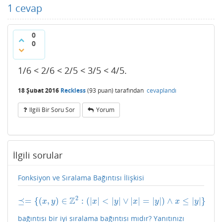
1
cevap
0
0
1/6 < 2/6 < 2/5 < 3/5 < 4/5.
18 Şubat 2016
Reckless
(
93
puan)
tarafından
cevaplandı
Ilgili Bir Soru Sor
Yorum
İlgili sorular
Fonksiyon ve Sıralama Bağıntısı İlişkisi
2
Z
⪯
=
{
(
,
)
∈
:
(
|
|
<
|
|
∨
|
|
=
|
|
)
∧
≤
|
|
}
⪯=
{
(
x
,
y
)
∈
Z
2
:
(
|
x
|
<
|
y
|
∨
|
x
|
=
|
y
|
)
∧
x
≤
|
y
|
}
x
y
x
y
x
y
x
y
bağıntısı bir iyi sıralama bağıntısı mıdır? Yanıtınızı